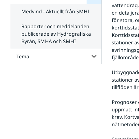
för
SMHI
vattendrag.
Kontakta
Medvind - Aktuellt från SMHI
en detaljer
SMHI
för stora, 
Rapporter och meddelanden
korttidsstat
publicerade av Hydrografiska
Korttidssta
Byrån, SMHA och SMHI
stationer a
avrinningsgr
Tema
fjällområde
Utbyggnaden
Undersidor
för
stationer a
Tema
tillflöden ä
Prognoser o
uppmätt inf
krav. Kortva
nätmetoder 