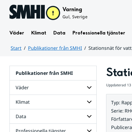
Hoppa till sidans innehåll
Varning
Gul, Sverige
Väder
Klimat
Data
Professionella tjänster
Start
Publikationer från SMHI
Stationsnät för vatt
Huvudinnehåll
Stati
Publikationer från SMHI
Uppdaterad
13
Väder
Klimat
Typ
:
Rapp
Undersidor
för
Serie
:
RH
Väder
Data
Undersidor
Författar
för
Publicer
Klimat
Professionella tjänster