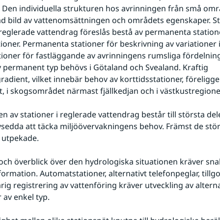
 Den individuella strukturen hos avrinningen från små omr
ad bild av vattenomsättningen och områdets egenskaper. St
oreglerade vattendrag föreslås bestå av permanenta station
ioner. Permanenta stationer för beskrivning av variationer i 
tioner för fastläggande av avrinningens rumsliga fördelning. 
v permanent typ behövs i Götaland och Svealand. Kraftig 
adient, vilket innebär behov av korttidsstationer, föreligger 
t, i skogsområdet närmast fjällkedjan och i västkustregione
 av stationer i reglerade vattendrag består till största dele
vsedda att täcka miljöövervakningens behov. Främst de stör
r utpekade.
ch överblick över den hydrologiska situationen kräver snabb 
ormation. Automatstationer, alternativt telefonpeglar, tillg
rig registrering av vattenföring kräver utveckling av alterna
av enkel typ.