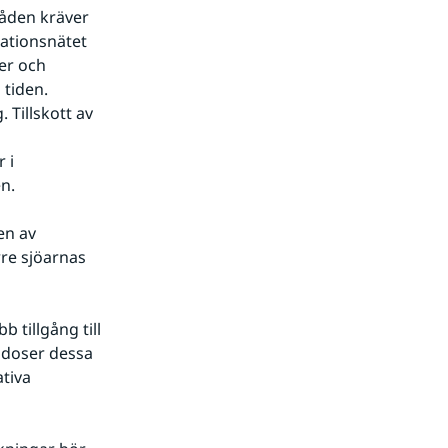
åden kräver 
ationsnätet 
er och 
tiden. 
Tillskott av 
i 
n.
n av 
re sjöarnas 
tillgång till 
odoser dessa 
tiva 