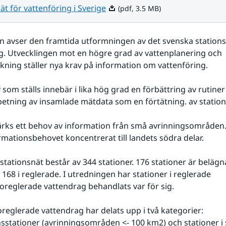
Pdf, 3.5 MB.
ät för vattenföring i Sverige
(pdf, 3.5 MB)
 avser den framtida utformningen av det svenska stationsn
g. Utvecklingen mot en högre grad av vattenplanering och 
kning ställer nya krav på information om vattenföring.
som ställs innebär i lika hög grad en förbättring av rutiner 
etning av insamlade mätdata som en förtätning. av station
ärks ett behov av information från små avrinningsområden.
ormationsbehovet koncentrerat till landets södra delar.
tationsnät består av 344 stationer. 176 stationer är belägna
 168 i reglerade. I utredningen har stationer i reglerade
 oreglerade vattendrag behandlats var för sig.
oreglerade vattendrag har delats upp i två kategorier: 
sstationer (avrinningsområden <- 100 km2) och stationer i s