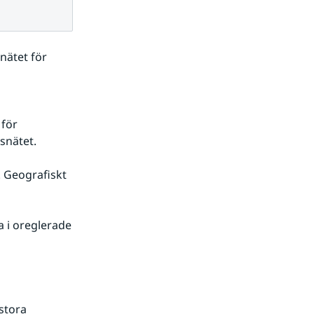
ätet för 
för 
snätet.
 Geografiskt 
 i oreglerade 
tora 