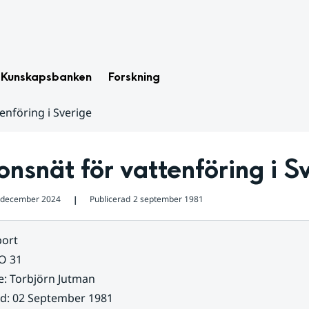
Kunskapsbanken
Forskning
enföring i Sverige
onsnät för vattenföring i S
 december 2024
Publicerad
2 september 1981
❘
ort
O 31
e
:
Torbjörn Jutman
ad
:
02 September 1981