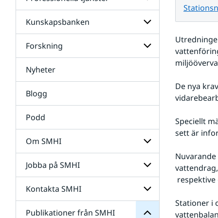
Undersidor
Stationsn
för
Data
Kunskapsbanken
Undersidor
för
Utredningen
Professionella
Forskning
Undersidor
tjänster
vattenförin
för
miljööverva
Kunskapsbanken
Nyheter
Undersidor
för
De nya krav 
Forskning
Blogg
vidarebearb
Podd
Speciellt m
sett är inf
Om SMHI
SMHI
Nuvarande s
från
Jobba på SMHI
Undersidor
vattendrag,
Publikationer
för
för
 respektive
Om
Undersidor
Kontakta SMHI
Undersidor
SMHI
för
Stationer i 
Jobba
Publikationer från SMHI
Undersidor
vattenbalan
på