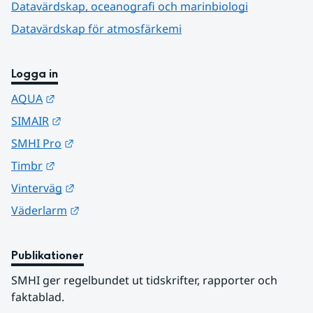
Datavärdskap, oceanografi och marinbiologi
Datavärdskap för atmosfärkemi
Logga in
Länk till annan webbplats.
AQUA
Länk till annan webbplats.
SIMAIR
Länk till annan webbplats.
SMHI Pro
Länk till annan webbplats.
Timbr
Länk till annan webbplats.
Vinterväg
Länk till annan webbplats.
Väderlarm
Publikationer
SMHI ger regelbundet ut tidskrifter, rapporter och 
faktablad.