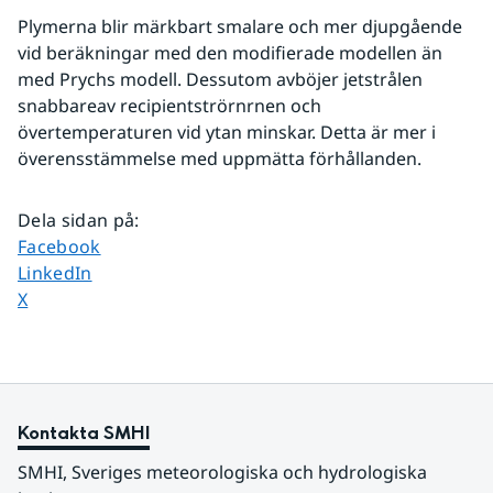
Plymerna blir märkbart smalare och mer djupgående 
vid beräkningar med den modifierade modellen än 
med Prychs modell. Dessutom avböjer jetstrålen 
snabbareav recipientströrnrnen och 
övertemperaturen vid ytan minskar. Detta är mer i 
överensstämmelse med uppmätta förhållanden.
Dela sidan på
:
Dela sidan på
Facebook
Dela sidan på
LinkedIn
Dela sidan på
X
Kontakta SMHI
SMHI, Sveriges meteorologiska och hydrologiska 