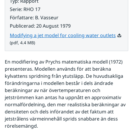
Typ
:
Rapport
Serie
:
RHO 17
Författare
:
B. Vasseur
Publicerad
:
20 August 1979
Pdf, 4.
Modifying a jet model for cooling water outlets
(pdf, 4.4 MB)
En modifiering av Prychs matematiska modell (1972) 
presenteras. Modellen används för att beräkna 
kylvattens spridning från ytutsläpp. De huvudsakliga 
förändringarna i modellen består i dels ändrade 
beräkningar av när övertemperaturen och 
jetströmmen kan antas ha uppnått en approximativ 
normalfördelning, den mer realistiska beräkningar av 
densiteten och dels införandet av det faktum att 
jetstrålens värmeinnehåll sprids snabbare än dess 
rörelsemängd.