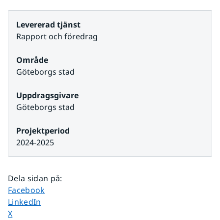
Levererad tjänst
Rapport och föredrag
Område
Göteborgs stad
Uppdragsgivare
Göteborgs stad
Projektperiod
2024-2025
Dela sidan på
:
Dela sidan på
Facebook
Dela sidan på
LinkedIn
Dela sidan på
X