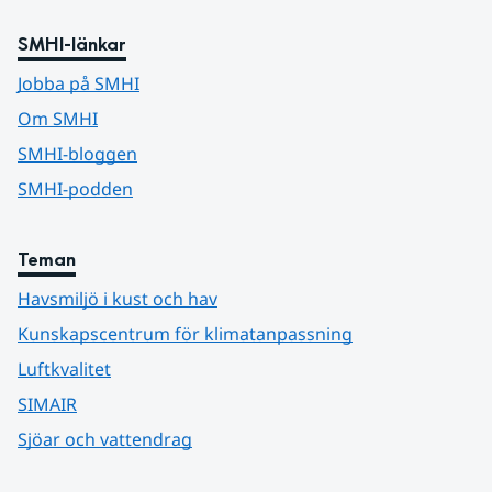
SMHI-länkar
Jobba på SMHI
Om SMHI
SMHI-bloggen
SMHI-podden
Teman
Havsmiljö i kust och hav
Kunskapscentrum för klimatanpassning
Luftkvalitet
SIMAIR
Sjöar och vattendrag