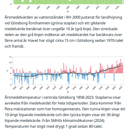
Årsmedelvärden av vattenståndet i RH 2000 justerat för landhöjning
vid Göteborg-Torshamnen (gröna staplar) och ett glidande
medelvärde beräknat över ungefär 10 år (grå linje). Den streckade
delen av den grå linjen indikerar att medelvärdet har beräknats över
färre antal år. Havet har stigit cirka 15 cm i Göteborg sedan 1970-talet
och framåt.
Årsmedeltemperatur i centrala Göteborg 1858-2023. Staplarna visar
avvikelse från medelvärdet för hela tidsperioden. Data kommer från
flera mätstationer som har homogeniserats. Den tunna linjen visar ett
10-årigt löpande medelvärde och den tjocka linjen visar ett 30-årigt
löpande medelvärde. Från SMHIs klimatindikatorer (2024).
Temperaturen har stigit med drygt 1 grad sedan 80-talet.