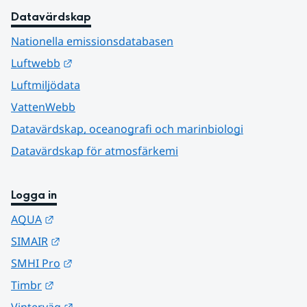
Datavärdskap
Nationella emissionsdatabasen
Länk till annan webbplats.
Luftwebb
Luftmiljödata
VattenWebb
Datavärdskap, oceanografi och marinbiologi
Datavärdskap för atmosfärkemi
Logga in
Länk till annan webbplats.
AQUA
Länk till annan webbplats.
SIMAIR
Länk till annan webbplats.
SMHI Pro
Länk till annan webbplats.
Timbr
Länk till annan webbplats.