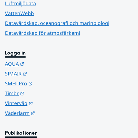
Luftmiljödata
VattenWebb
Datavärdskap, oceanografi och marinbiologi
Datavärdskap för atmosfärkemi
Logga in
Länk till annan webbplats.
AQUA
Länk till annan webbplats.
SIMAIR
Länk till annan webbplats.
SMHI Pro
Länk till annan webbplats.
Timbr
Länk till annan webbplats.
Vinterväg
Länk till annan webbplats.
Väderlarm
Publikationer