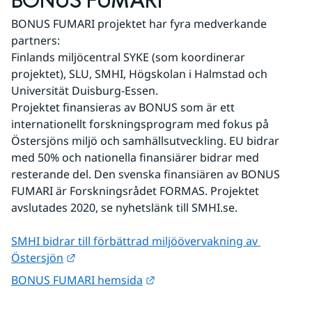
BONUS FUMARI
BONUS FUMARI projektet har fyra medverkande 
partners:
Finlands miljöcentral SYKE (som koordinerar 
projektet), SLU, SMHI, Högskolan i Halmstad och 
Universität Duisburg-Essen.
Projektet finansieras av BONUS som är ett 
internationellt forskningsprogram med fokus på 
Östersjöns miljö och samhällsutveckling. EU bidrar 
med 50% och nationella finansiärer bidrar med 
resterande del. Den svenska finansiären av BONUS 
FUMARI är Forskningsrådet FORMAS. Projektet 
avslutades 2020, se nyhetslänk till SMHI.se.
SMHI bidrar till förbättrad miljöövervakning av 
Länk till annan webbplats.
Östersjön
Länk till annan webbplats.
BONUS FUMARI hemsida