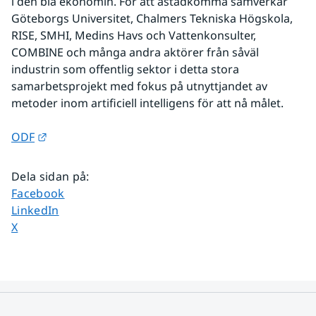
i den blå ekonomin. För att åstadkomma samverkar 
Göteborgs Universitet, Chalmers Tekniska Högskola, 
RISE, SMHI, Medins Havs och Vattenkonsulter, 
COMBINE och många andra aktörer från såväl 
industrin som offentlig sektor i detta stora 
samarbetsprojekt med fokus på utnyttjandet av 
metoder inom artificiell intelligens för att nå målet.
Länk till annan webbplats.
ODF
Dela sidan på
:
Dela sidan på
Facebook
Dela sidan på
LinkedIn
Dela sidan på
X