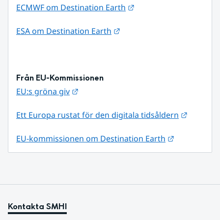
Länk till annan webbpla
ECMWF om Destination Earth
Länk till annan webbplats.
ESA om Destination Earth
Från EU-Kommissionen
Länk till annan webbplats.
EU:s gröna giv
Länk til
Ett Europa rustat för den digitala tidsåldern
Länk till an
EU-kommissionen om Destination Earth
Kontakta SMHI