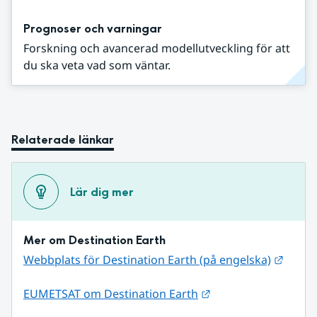
Prognoser och varningar
Forskning och avancerad modellutveckling för att
du ska veta vad som väntar.
Relaterade länkar
Lär dig mer
Mer om Destination Earth
Länk t
Webbplats för Destination Earth (på engelska)
Länk till annan web
EUMETSAT om Destination Earth