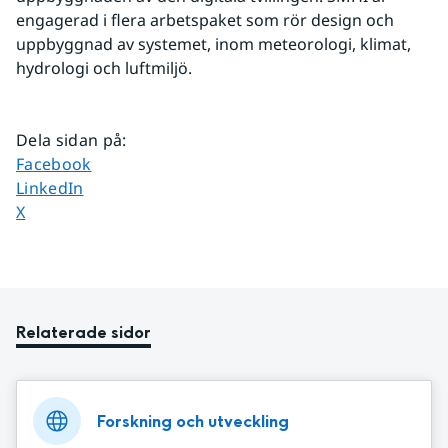
engagerad i flera arbetspaket som rör design och 
uppbyggnad av systemet, inom meteorologi, klimat, 
hydrologi och luftmiljö.
Dela sidan på
:
Dela sidan på
Facebook
Dela sidan på
LinkedIn
Dela sidan på
X
Relaterade sidor
Forskning och utveckling