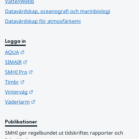
VattenWebb
Datavärdskap, oceanografi och marinbiologi
Datavärdskap för atmosfärkemi
Logga in
Länk till annan webbplats.
AQUA
Länk till annan webbplats.
SIMAIR
Länk till annan webbplats.
SMHI Pro
Länk till annan webbplats.
Timbr
Länk till annan webbplats.
Vinterväg
Länk till annan webbplats.
Väderlarm
Publikationer
SMHI ger regelbundet ut tidskrifter, rapporter och 