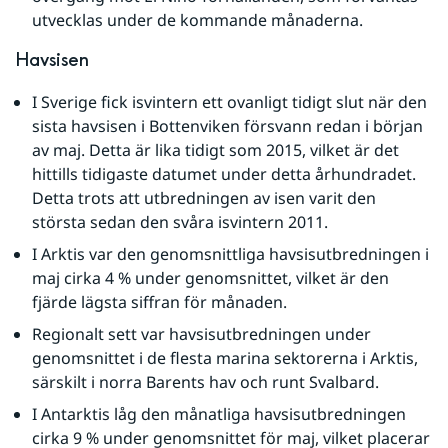
utvecklas under de kommande månaderna.
Havsisen
I Sverige fick isvintern ett ovanligt tidigt slut när den 
sista havsisen i Bottenviken försvann redan i början 
av maj. Detta är lika tidigt som 2015, vilket är det 
hittills tidigaste datumet under detta århundradet. 
Detta trots att utbredningen av isen varit den 
största sedan den svåra isvintern 2011.
I Arktis var den genomsnittliga havsisutbredningen i 
maj cirka 4 % under genomsnittet, vilket är den 
fjärde lägsta siffran för månaden.
Regionalt sett var havsisutbredningen under 
genomsnittet i de flesta marina sektorerna i Arktis, 
särskilt i norra Barents hav och runt Svalbard.
I Antarktis låg den månatliga havsisutbredningen 
cirka 9 % under genomsnittet för maj, vilket placerar 