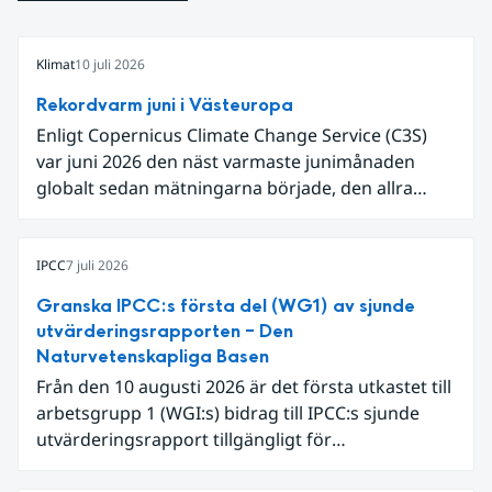
Klimat
10 juli 2026
Rekordvarm juni i Västeuropa
Enligt Copernicus Climate Change Service (C3S)
var juni 2026 den näst varmaste junimånaden
globalt sedan mätningarna började, den allra
varmaste är juni 2024. Även för Europa i sin helhet
var det den näst varmaste juni och om vi
begränsar oss till Västeuropa var det den allra
IPCC
7 juli 2026
varmaste juni. Detta betingades till stor del av en
Granska IPCC:s första del (WG1) av sjunde
extrem hetta i slutet av månaden. Världshavens
utvärderingsrapporten – Den
ytvattentemperaturer var den högsta som
Naturvetenskapliga Basen
uppmätts för en juni månad, vilket ligger i fas med
Från den 10 augusti 2026 är det första utkastet till
en framväxande El Niño i Stilla havet.
arbetsgrupp 1 (WGI:s) bidrag till IPCC:s sjunde
utvärderingsrapport tillgängligt för
expertgranskning. Du kan redan nu registrera dig
som expertgranskare!