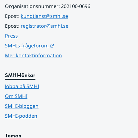
Organisationsnummer: 202100-0696
Epost: 
kundtjanst@smhi.se
Epost: 
registrator@smhi.se
Press
Länk till annan webbplats.
SMHIs frågeforum
Mer kontaktinformation
SMHI-länkar
Jobba på SMHI
Om SMHI
SMHI-bloggen
SMHI-podden
Teman