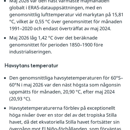
Maj 2026 var den näst varmaste majmånaden 
globalt i ERA5-datauppsättningen, med en 
genomsnittlig lufttemperatur vid markytan på 15,81 
°C, vilket är 0,55 °C över genomsnittet för månaden 
1991–2020 och endast överträffat av maj 2024.
Maj 2026 låg 1,42 °C över det beräknade 
genomsnittet för perioden 1850–1900 före 
industrialiseringen.
Havsytans temperatur
Den genomsnittliga havsytetemperaturen för 60°S–
60°N i maj 2026 var den näst högsta som någonsin 
uppmätts för månaden, 20,90 °C, efter maj 2024 
(20,93 °C).
Havsytetemperaturerna förblev på exceptionellt 
höga nivåer över en stor del av det tropiska Stilla 
havet, då det ekvatoriella Stilla havet fortsätter sin 
övergång mot El Niño-förhållanden, som förväntas 