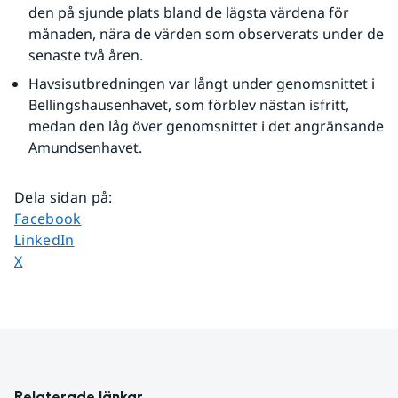
den på sjunde plats bland de lägsta värdena för 
månaden, nära de värden som observerats under de 
senaste två åren.
Havsisutbredningen var långt under genomsnittet i 
Bellingshausenhavet, som förblev nästan isfritt, 
medan den låg över genomsnittet i det angränsande 
Amundsenhavet.
Dela sidan på
:
Dela sidan på
Facebook
Dela sidan på
LinkedIn
Dela sidan på
X
Relaterade länkar