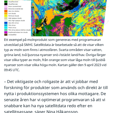
Ett exempel på molnprodukt som genereras med programvaran
utvecklad på SMHI. Satellitdata är bearbetade så att de visar vilken
typ av moln som finns i atmosfären. Svarta områden visar vatten,
gröna land, två ljusrosa nyanser snö-/istäckt land/hav. Övriga färger
visar olika typer av moln, från orange som visar låga moln till ljusblå
nyanser som visar olika höga moln. Kartan gäller den 9 april 2023 vid
09:45 UTC.
– Det viktigaste och roligaste är att vi jobbar med 
forskning för produkter som används och direkt är till 
nytta i produktionssystemen hos olika mottagare. De 
senaste åren har vi optimerat programvaran så att vi 
snabbare kan ha nya satellitdata redo efter en 
satellitpassage, säger Nina Håkansson.