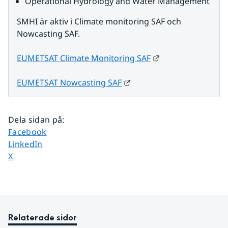
Operational Hydrology and Water Management
SMHI är aktiv i Climate monitoring SAF och 
Nowcasting SAF.
Länk till annan w
EUMETSAT Climate Monitoring SAF
Länk till annan webbplats
EUMETSAT Nowcasting SAF
Dela sidan på
:
Dela sidan på
Facebook
Dela sidan på
LinkedIn
Dela sidan på
X
Relaterade sidor