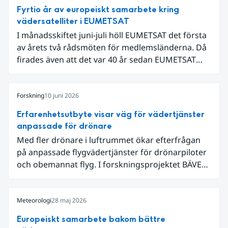
Fyrtio år av europeiskt samarbete kring
vädersatelliter i EUMETSAT
I månadsskiftet juni-juli höll EUMETSAT det första
av årets två rådsmöten för medlemsländerna. Då
firades även att det var 40 år sedan EUMETSAT
grundades. Det som började med fyra
medarbetare i en villa i utkanten av Darmstadt har
nu vuxit till ett internationellt samarbete som
Forskning
10 juni 2026
både driver teknikutveckling och skapar
Erfarenhetsutbyte visar väg för vädertjänster
samhällsnytta genom meteorologiska satellitdata.
anpassade för drönare
Med fler drönare i luftrummet ökar efterfrågan
på anpassade flygvädertjänster för drönarpiloter
och obemannat flyg. I forskningsprojektet BÄVER
samarbetar LFV, SMHI och Lunds universitet för
att undersöka hur man kan utveckla vädertjänster
som möter dessa behov. Drygt halvvägs in i
Meteorologi
28 maj 2026
projektet har projektets intressenter samlats för
Europeiskt samarbete bakom bättre
en andra workshop som gav värdefulla insikter.