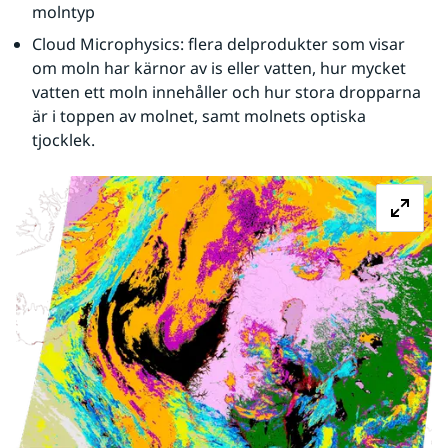
molntyp
Cloud Microphysics: flera delprodukter som visar 
om moln har kärnor av is eller vatten, hur mycket 
vatten ett moln innehåller och hur stora dropparna 
är i toppen av molnet, samt molnets optiska 
tjocklek.
Fö