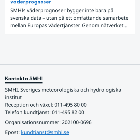
väderprognoser
SMHIs väderprognoser bygger inte bara på
svenska data – utan på ett omfattande samarbete
mellan Europas vädertjänster. Genom nätverket
EUMETNET delas data, kunskap och teknik för att
ge mer träffsäkra prognoser och bättre varningar.
Kontakta SMHI
SMHI, Sveriges meteorologiska och hydrologiska 
institut
Reception och växel: 011-495 80 00
Telefon kundtjänst: 011-495 82 00
Organisationsnummer: 202100-0696
Epost: 
kundtjanst@smhi.se