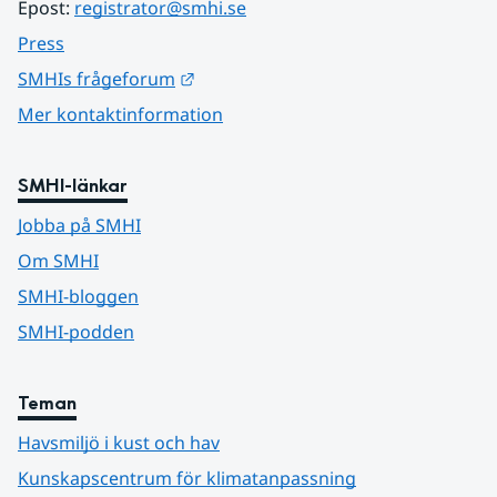
Epost: 
registrator@smhi.se
Press
Länk till annan webbplats.
SMHIs frågeforum
Mer kontaktinformation
SMHI-länkar
Jobba på SMHI
Om SMHI
SMHI-bloggen
SMHI-podden
Teman
Havsmiljö i kust och hav
Kunskapscentrum för klimatanpassning