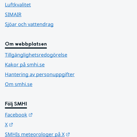
Luftkvalitet
SIMAIR
Sjöar och vattendrag
Om webbplatsen
Tillgänglighetsredogörelse
Kakor på smhi.se
Hantering av personuppgifter
Om smhi.se
Följ SMHI
Länk till annan webbplats.
Facebook
Länk till annan webbplats.
X
Länk till annan webbplats.
SMHIs meteorologer på X