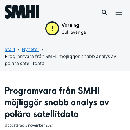
Hoppa till sidans innehåll
Meny
Varning
Gul, Sverige
Start
Nyheter
Programvara från SMHI möjliggör snabb analys av
polära satellitdata
Huvudinnehåll
Programvara från SMHI 
möjliggör snabb analys av 
polära satellitdata
Uppdaterad
5 november 2024