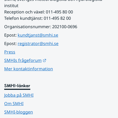
institut
Reception och växel: 011-495 80 00
Telefon kundtjänst: 011-495 82 00
Organisationsnummer: 202100-0696
Epost: 
kundtjanst@smhi.se
Epost: 
registrator@smhi.se
Press
Länk till annan webbplats.
SMHIs frågeforum
Mer kontaktinformation
SMHI-länkar
Jobba på SMHI
Om SMHI
SMHI-bloggen