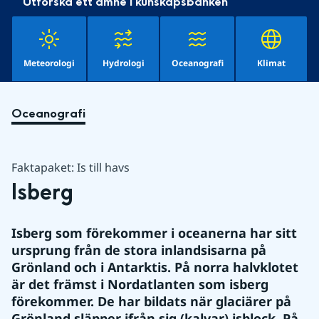
Utforska ett ämne i kunskapsbanken
Meteorologi
Hydrologi
Oceanografi
Klimat
Oceanografi
Faktapaket: Is till havs
Isberg
Isberg som förekommer i oceanerna har sitt 
ursprung från de stora inlandsisarna på 
Grönland och i Antarktis. På norra halvklotet 
är det främst i Nordatlanten som isberg 
förekommer. De har bildats när glaciärer på 
Grönland släpper ifrån sig (kalvar) isblock. På 