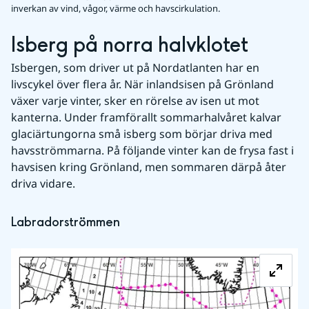
inverkan av vind, vågor, värme och havscirkulation.
Isberg på norra halvklotet
Isbergen, som driver ut på Nordatlanten har en 
livscykel över flera år. När inlandsisen på Grönland 
växer varje vinter, sker en rörelse av isen ut mot 
kanterna. Under framförallt sommarhalvåret kalvar 
glaciärtungorna små isberg som börjar driva med 
havsströmmarna. På följande vinter kan de frysa fast i 
havsisen kring Grönland, men sommaren därpå åter 
driva vidare.
Labradorströmmen
Fö