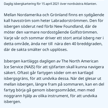
Daglig isbergkartering för 15 april 2021 över nordvästra Atlanten.
Mellan Nordamerika och Grönland finns en sydgående 
kall havsström som heter Labradorströmmen. Den för 
isbergen söderut ned förbi New Foundland, där de 
möter den varmare nordostgående Golfströmmen. 
Varje vår och sommar driver ett stort antal isberg ner i 
detta område, ända ner till  nära den 40 breddgraden, 
där de sakta smälter och upplöses.
Isbergen kartläggs dagligen av The North American 
Ice Service (NAIS) för att sjöfarten skall kunna navigera 
säkert. Oftast går fartygen söder om en kartlagd 
isbergsgräns, för att undvika dessa. När det glesar ut 
mellan isbergen, längre fram på sommaren, kan en del 
fartyg börja gå genom isbergsområdet, men med 
noggrann hjälp av olika instrument, för att undvika 
isbergen.