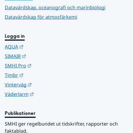
Datavärdskap, oceanografi och marinbiologi
Datavärdskap för atmosfärkemi
Logga in
Länk till annan webbplats.
AQUA
Länk till annan webbplats.
SIMAIR
Länk till annan webbplats.
SMHI Pro
Länk till annan webbplats.
Timbr
Länk till annan webbplats.
Vinterväg
Länk till annan webbplats.
Väderlarm
Publikationer
SMHI ger regelbundet ut tidskrifter, rapporter och 
faktablad.