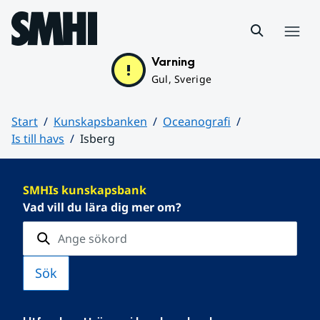
Hoppa till sidans innehåll
Meny
Varning
Gul, Sverige
Start
Kunskapsbanken
Oceanografi
Is till havs
Isberg
Huvudinnehåll
SMHIs kunskapsbank
Vad vill du lära dig mer om?