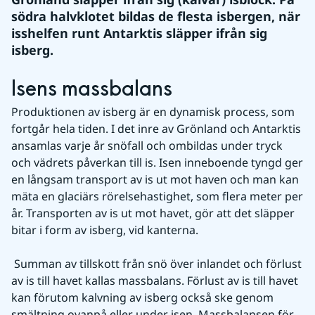
södra halvklotet bildas de flesta isbergen, när 
isshelfen runt Antarktis släpper ifrån sig 
isberg.
Isens massbalans
Produktionen av isberg är en dynamisk process, som 
fortgår hela tiden. I det inre av Grönland och Antarktis 
ansamlas varje år snöfall och ombildas under tryck 
och vädrets påverkan till is. Isen inneboende tyngd ger 
en långsam transport av is ut mot haven och man kan 
mäta en glaciärs rörelsehastighet, som flera meter per 
år. Transporten av is ut mot havet, gör att det släpper 
bitar i form av isberg, vid kanterna.
 Summan av tillskott från snö över inlandet och förlust 
av is till havet kallas massbalans. Förlust av is till havet 
kan förutom kalvning av isberg också ske genom 
smältning ovanpå eller under isen. Massbalansen för 