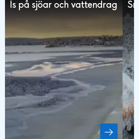
Is på sjöar och vattendrag
Sn