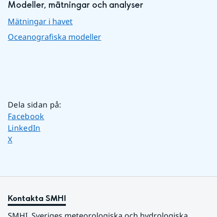
Modeller, mätningar och analyser
Mätningar i havet
Oceanografiska modeller
Dela sidan på
:
Dela sidan på
Facebook
Dela sidan på
LinkedIn
Dela sidan på
X
Kontakta SMHI
SMHI, Sveriges meteorologiska och hydrologiska 