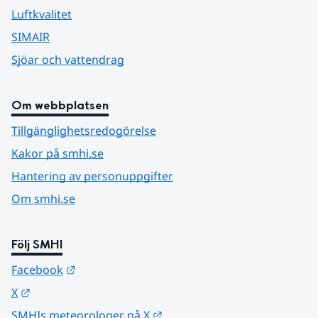
Luftkvalitet
SIMAIR
Sjöar och vattendrag
Om webbplatsen
Tillgänglighetsredogörelse
Kakor på smhi.se
Hantering av personuppgifter
Om smhi.se
Följ SMHI
Länk till annan webbplats.
Facebook
Länk till annan webbplats.
X
Länk till annan webbplats.
SMHIs meteorologer på X