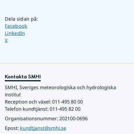
Dela sidan på
:
Dela sidan på
Facebook
Dela sidan på
LinkedIn
Dela sidan på
X
Kontakta SMHI
SMHI, Sveriges meteorologiska och hydrologiska 
institut
Reception och växel: 011-495 80 00
Telefon kundtjänst: 011-495 82 00
Organisationsnummer: 202100-0696
Epost: 
kundtjanst@smhi.se