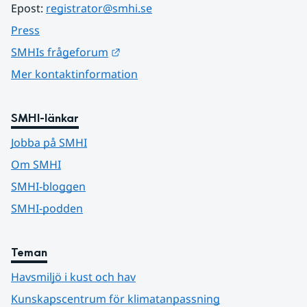
Epost: 
registrator@smhi.se
Press
Länk till annan webbplats.
SMHIs frågeforum
Mer kontaktinformation
SMHI-länkar
Jobba på SMHI
Om SMHI
SMHI-bloggen
SMHI-podden
Teman
Havsmiljö i kust och hav
Kunskapscentrum för klimatanpassning