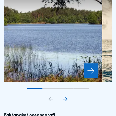
Gå till bildkort
Gå till bildkort
1
Gå till bildkort
2
Gå till bildkort
3
4
Faktapaket oceanografi