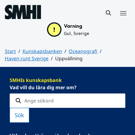
Hoppa till sidans innehåll
Meny
Varning
Gul, Sverige
Start
Kunskapsbanken
Oceanografi
Haven runt Sverige
Uppvällning
Huvudinnehåll
SMHIs kunskapsbank
Vad vill du lära dig mer om?