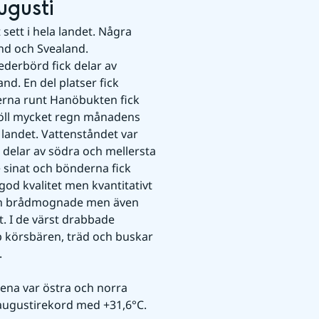
ugusti
ett i hela landet. Några 
nd och Svealand. 
derbörd fick delar av 
d. En del platser fick 
rna runt Hanöbukten fick 
öll mycket regn månadens 
 landet. Vattenståndet var 
delar av södra och mellersta 
 sinat och bönderna fick 
god kvalitet men kvantitativt 
den brådmognade men även 
. I de värst drabbade 
körsbären, träd och buskar 
.
ena var östra och norra 
augustirekord med +31,6°C. 