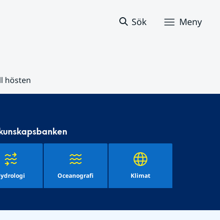
Sök
Meny
ll hösten
 kunskapsbanken
ydrologi
Oceanografi
Klimat