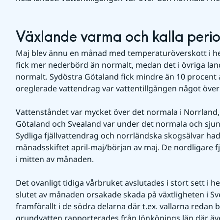
Växlande varma och kalla peri
Maj blev ännu en månad med temperaturöverskott i hel
fick mer nederbörd än normalt, medan det i övriga land
normalt. Sydöstra Götaland fick mindre än 10 procent 
oreglerade vattendrag var vattentillgången något över
Vattenståndet var mycket över det normala i Norrland,
Götaland och Svealand var under det normala och sju
Sydliga fjällvattendrag och norrländska skogsälvar hade 
månadsskiftet april-maj/början av maj. De nordligare f
i mitten av månaden.
Det ovanligt tidiga vårbruket avslutades i stort sett i hel
slutet av månaden orsakade skada på växtligheten i Sv
framförallt i de södra delarna där t.ex. vallarna redan 
grundvatten rapporterades från Jönköpings län där äv