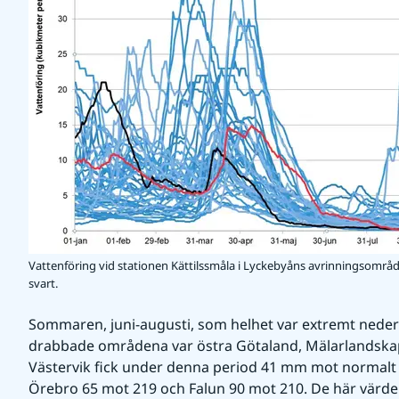
Vattenföring vid stationen Kättilssmåla i Lyckebyåns avrinningsområde 
svart.
Sommaren, juni-augusti, som helhet var extremt nederb
drabbade områdena var östra Götaland, Mälarlandskap
Västervik fick under denna period 41 mm mot normalt 1
Örebro 65 mot 219 och Falun 90 mot 210. De här värden