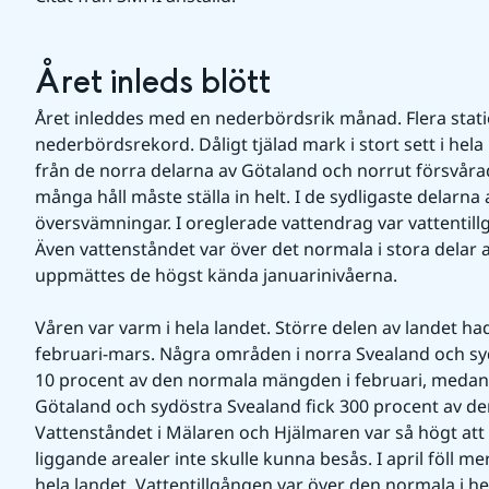
Året inleds blött
Året inleddes med en nederbördsrik månad. Flera stat
nederbördsrekord. Dåligt tjälad mark i stort sett i hela
från de norra delarna av Götaland och norrut försvår
många håll måste ställa in helt. I de sydligaste delarna 
översvämningar. I oreglerade vattendrag var vattentill
Även vattenståndet var över det normala i stora delar av
uppmättes de högst kända januarinivåerna.
Våren var varm i hela landet. Större delen av landet h
februari-mars. Några områden i norra Svealand och syd
10 procent av den normala mängden i februari, medan e
Götaland och sydöstra Svealand fick 300 procent av d
Vattenståndet i Mälaren och Hjälmaren var så högt att de
liggande arealer inte skulle kunna besås. I april föll me
hela landet. Vattentillgången var över den normala i he