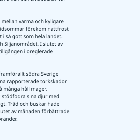
t mellan varma och kyligare 
 midsommar förekom nattfrost 
 i så gott som hela landet. 
 Siljanområdet. I slutet av 
illgången i oreglerade 
framförallt södra Sverige 
na rapporterade torkskador 
å många håll mager. 
 stödfodra sina djur med 
igt. Träd och buskar hade 
slutet av månaden förbättrade 
bränder.