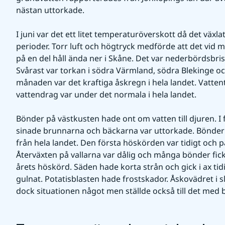
nästan uttorkade.
I juni var det ett litet temperaturöverskott då det växla
perioder. Torr luft och högtryck medförde att det vid
på en del håll ända ner i Skåne. Det var nederbördsbrist
Svårast var torkan i södra Värmland, södra Blekinge och
månaden var det kraftiga åskregn i hela landet. Vattent
vattendrag var under det normala i hela landet. 
Bönder på västkusten hade ont om vatten till djuren. I 
sinade brunnarna och bäckarna var uttorkade. Bönder
från hela landet. Den första höskörden var tidigt och p
Återväxten på vallarna var dålig och många bönder fick
årets höskörd. Säden hade korta strån och gick i ax tid
gulnat. Potatisblasten hade frostskador. Åskovädret i 
dock situationen något men ställde också till det med 