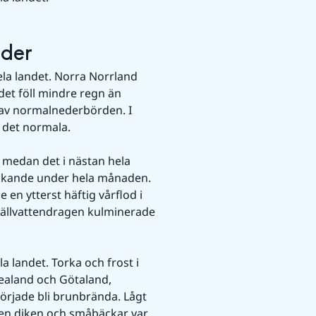
oder
a landet. Norra Norrland 
et föll mindre regn än 
av normalnederbörden. I 
 det normala.
 medan det i nästan hela 
nkande under hela månaden. 
en ytterst häftig vårflod i 
jällvattendragen kulminerade 
a landet. Torka och frost i 
ealand och Götaland, 
började bli brunbrända. Lågt 
en diken och småbäckar var 