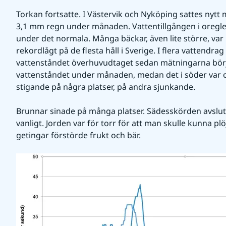
Torkan fortsatte. I Västervik och Nyköping sattes nytt 
3,1 mm regn under månaden. Vattentillgången i oregle
under det normala. Många bäckar, även lite större, var h
rekordlågt på de flesta håll i Sverige. I flera vattendra
vattenståndet överhuvudtaget sedan mätningarna börja
vattenståndet under månaden, medan det i söder var of
stigande på några platser, på andra sjunkande.
Brunnar sinade på många platser. Sädesskörden avsluta
vanligt. Jorden var för torr för att man skulle kunna pl
getingar förstörde frukt och bär.