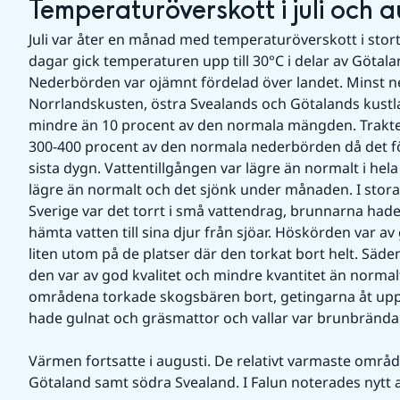
Temperaturöverskott i juli och a
Juli var åter en månad med temperaturöverskott i stort s
dagar gick temperaturen upp till 30°C i delar av Götala
Nederbörden var ojämnt fördelad över landet. Minst ne
Norrlandskusten, östra Svealands och Götalands kustlan
mindre än 10 procent av den normala mängden. Trakte
300-400 procent av den normala nederbörden då det f
sista dygn. Vattentillgången var lägre än normalt i hela
lägre än normalt och det sjönk under månaden. I stora 
Sverige var det torrt i små vattendrag, brunnarna hade
hämta vatten till sina djur från sjöar. Höskörden var av 
liten utom på de platser där den torkat bort helt. Sä
den var av god kvalitet och mindre kvantitet än normalt
områdena torkade skogsbären bort, getingarna åt upp 
hade gulnat och gräsmattor och vallar var brunbrända
Värmen fortsatte i augusti. De relativt varmaste områd
Götaland samt södra Svealand. I Falun noterades nytt 