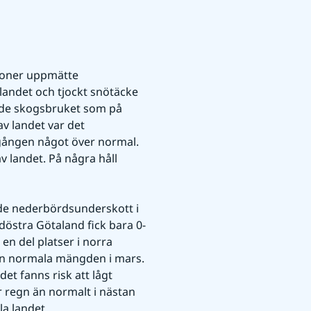
ioner uppmätte 
 landet och tjockt snötäcke 
ade skogsbruket som på 
av landet var det 
gången något över normal. 
 landet. På några håll 
ade nederbördsunderskott i 
östra Götaland fick bara 0-
n del platser i norra 
en normala mängden i mars. 
t fanns risk att lågt 
r regn än normalt i nästan 
la landet.