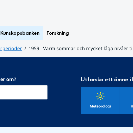
Kunskapsbanken
Forskning
rrperioder
1959 - Varm sommar och mycket låga nivåer ti
mer om?
Utforska ett ämne i
Meteorologi
H