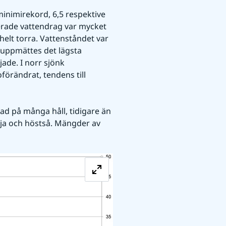
minimirekord, 6,5 respektive 
rade vattendrag var mycket 
elt torra. Vattenståndet var 
g uppmättes det lägsta 
de. I norr sjönk 
örändrat, tendens till 
d på många håll, tidigare än 
öja och höstså. Mängder av 
Förstora bilden