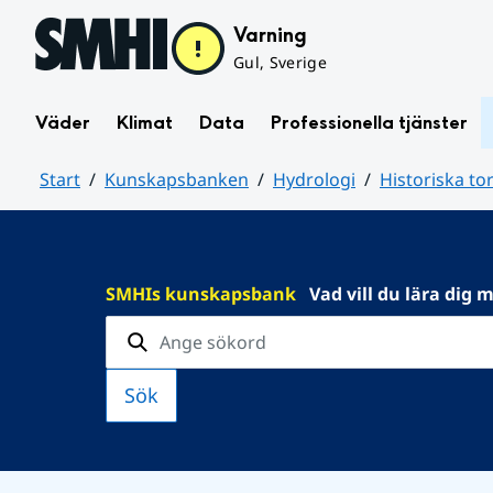
Hoppa till sidans innehåll
Varning
Gul, Sverige
Väder
Klimat
Data
Professionella tjänster
Start
Kunskapsbanken
Hydrologi
Historiska to
Huvudinnehåll
SMHIs kunskapsbank
Vad vill du lära dig 