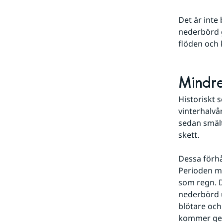
Det är inte
nederbörd g
flöden och 
Mindre
Historiskt 
vinterhalvå
sedan smält
skett.
Dessa förhå
Perioden me
som regn. D
nederbörd u
blötare och
kommer gener