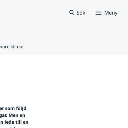
Sök
Meny
mare klimat
 som följd 
gar. Men en 
leda till en 