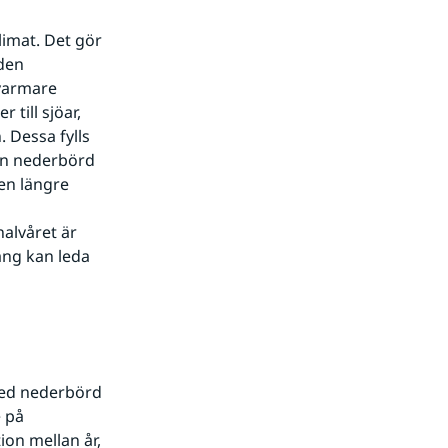
imat. Det gör 
den 
varmare 
till sjöar, 
essa fylls 
n nederbörd 
en längre 
lvåret är 
ng kan leda 
med nederbörd 
 på 
on mellan år, 