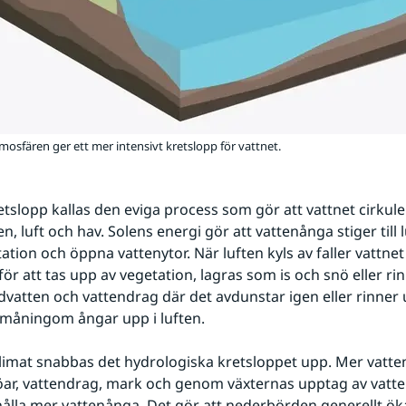
mosfären ger ett mer intensivt kretslopp för vattnet.
etslopp kallas den eviga process som gör att vattnet cirkule
 luft och hav. Solens energi gör att vattenånga stiger till l
ation och öppna vattenytor. När luften kyls av faller vattnet
ör att tas upp av vegetation, lagras som is och snö eller r
vatten och vattendrag där det avdunstar igen eller rinner ut
sten
småningom ångar upp i luften.
limat snabbas det hydrologiska kretsloppet upp. Mer vatte
jöar, vattendrag, mark och genom växternas upptag av vatte
hålla mer vattenånga. Det gör att nederbörden generellt öka