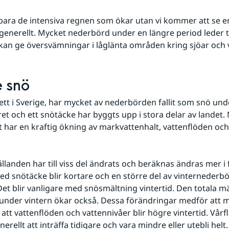
 bara de intensiva regnen som ökar utan vi kommer att se e
enerellt. Mycket nederbörd under en längre period leder ti
kan ge översvämningar i låglänta områden kring sjöar och 
 snö
sett i Sverige, har mycket av nederbörden fallit som snö unde
ret och ett snötäcke har byggts upp i stora delar av landet. 
 har en kraftig ökning av markvattenhalt, vattenflöden och 
llanden har till viss del ändrats och beräknas ändras mer i 
d snötäcke blir kortare och en större del av vinternederbör
et blir vanligare med snösmältning vintertid. Den totala m
nder vintern ökar också. Dessa förändringar medför att ma
 att vattenflöden och vattennivåer blir högre vintertid. Vårf
ellt att inträffa tidigare och vara mindre eller utebli helt.