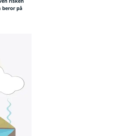
en risken 
 beror på 