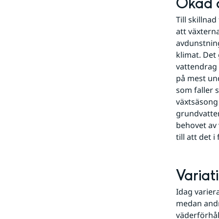
Ökad 
Till skillna
att växtern
avdunstning
klimat. Det
vattendrag
på mest und
som faller 
växtsäsong 
grundvatten
behovet av 
till att det
Variat
Idag varier
medan andra
väderförhål