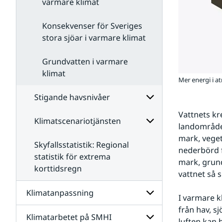
varmare klimat
Konsekvenser för Sveriges
stora sjöar i varmare klimat
Grundvatten i varmare
klimat
Mer energi i at
Stigande havsnivåer
Vattnets kr
Klimatscenariotjänsten
Undersidor
landområden,
för
mark, veget
Stigande
Skyfallsstatistik: Regional
Undersidor
havsnivåer
nederbörd f
för
statistik för extrema
mark, grund
Klimatscenariotjän
korttidsregn
vattnet så 
Klimatanpassning
I varmare k
från hav, s
Klimatarbetet på SMHI
Undersidor
luften kan 