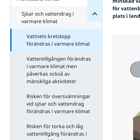
Undersidor
minskad va
för
för vatten
Klimatet
Sjöar och vattendrag i
plats i lan
då
varmare klimat
och
nu
Vattnets kretslopp
förändras i varmare klimat
Vattentillgången förändras
i varmare klimat men
påverkas också av
mänskliga aktiviteter
Risken för översvämningar
vid sjöar och vattendrag
förändras i varmare klimat
Risken för torka och låg
vattentillgång förändras i