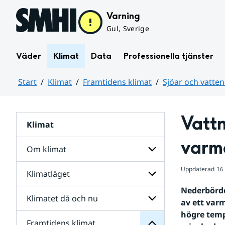
Hoppa till sidans innehåll
Varning
Gul, Sverige
Väder
Klimat
Data
Professionella tjänster
Start
Klimat
Framtidens klimat
Sjöar och vatten
Huvudinnehåll
Vattn
Klimat
varm
Om klimat
klimat
varmare
klimat
Uppdaterad
16
Klimatläget
i
Undersidor
Framtidens
vattendrag
för
för
Nederbörde
och
Om
Undersidor
Klimatet då och nu
Undersidor
Sjöar
klimat
av ett varm
för
för
högre tempe
Klimatläget
Undersidor
Framtidens klimat