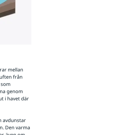
rar mellan 
uften från 
 som 
inna genom 
 i havet där 
n avdunstar 
n. Den varma 
r, även om 