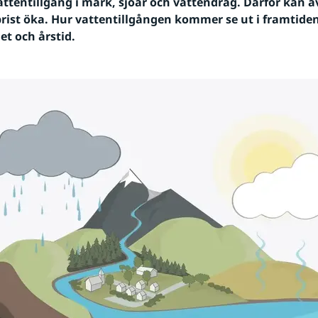
ttentillgång i mark, sjöar och vattendrag. Därför kan äv
brist öka. Hur vattentillgången kommer se ut i framtiden
det och årstid.