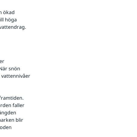
n ökad 
ll höga 
vattendrag.
r 
När snön 
vattennivåer 
framtiden. 
den faller 
ängden 
rken blir 
loden 