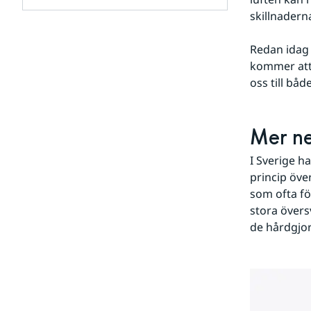
för
skillnaderna
Klimatanpassning
Undersidor
för
Redan idag 
Klimatarbetet
kommer att 
på
SMHI
oss till bå
Mer n
I Sverige h
princip över
som ofta fö
stora övers
de hårdgjor