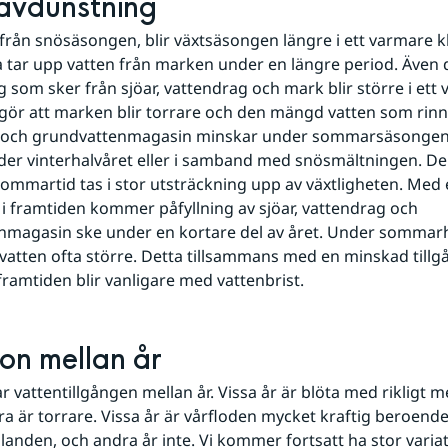
avdunstning
d från snösäsongen, blir växtsäsongen längre i ett varmare kl
a tar upp vatten från marken under en längre period. Även 
 som sker från sjöar, vattendrag och mark blir större i ett 
 gör att marken blir torrare och den mängd vatten som rinner 
 och grundvattenmagasin minskar under sommarsäsongen. D
er vinterhalvåret eller i samband med snösmältningen. De
sommartid tas i stor utsträckning upp av växtligheten. Med 
i framtiden kommer påfyllning av sjöar, vattendrag och 
magasin ske under en kortare del av året. Under sommarha
vatten ofta större. Detta tillsammans med en minskad tillgå
 i framtiden blir vanligare med vattenbrist.
ion mellan år
ar vattentillgången mellan år. Vissa år är blöta med rikligt 
 är torrare. Vissa år är vårfloden mycket kraftig beroende
landen, och andra år inte. Vi kommer fortsatt ha stor variati