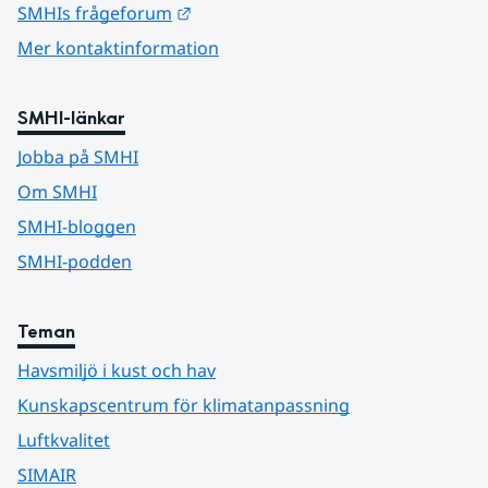
Länk till annan webbplats.
SMHIs frågeforum
Mer kontaktinformation
SMHI-länkar
Jobba på SMHI
Om SMHI
SMHI-bloggen
SMHI-podden
Teman
Havsmiljö i kust och hav
Kunskapscentrum för klimatanpassning
Luftkvalitet
SIMAIR