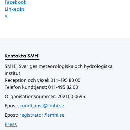
Dela sidan på
Facebook
Dela sidan på
LinkedIn
Dela sidan på
X
Kontakta SMHI
SMHI, Sveriges meteorologiska och hydrologiska 
institut
Reception och växel: 011-495 80 00
Telefon kundtjänst: 011-495 82 00
Organisationsnummer: 202100-0696
Epost: 
kundtjanst@smhi.se
Epost: 
registrator@smhi.se
Press