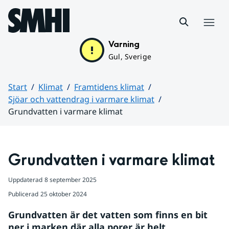
Hoppa till sidans innehåll
Meny
Varning
Gul, Sverige
Start
Klimat
Framtidens klimat
Sjöar och vattendrag i varmare klimat
Grundvatten i varmare klimat
Huvudinnehåll
Grundvatten i varmare klimat
Uppdaterad
8 september 2025
Publicerad
25 oktober 2024
Grundvatten är det vatten som finns en bit 
ner i marken där alla porer är helt 