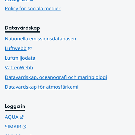
Policy för sociala medier
Datavärdskap
Nationella emissionsdatabasen
Länk till annan webbplats.
Luftwebb
Luftmiljödata
VattenWebb
Datavärdskap, oceanografi och marinbiologi
Datavärdskap för atmosfärkemi
Logga in
Länk till annan webbplats.
AQUA
Länk till annan webbplats.
SIMAIR