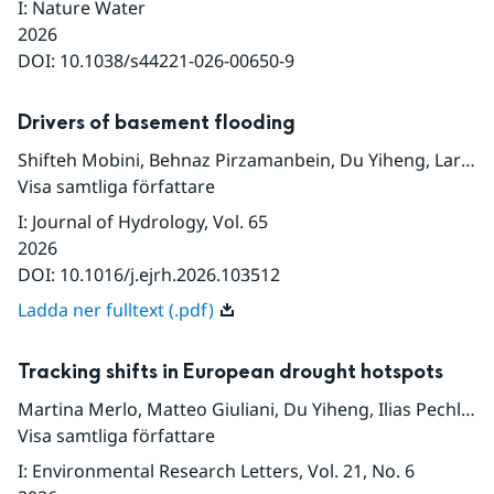
I
:
Nature Water
2026
DOI:
10.1038/s44221-026-00650-9
Drivers of basement flooding
Shifteh Mobini
,
Behnaz Pirzamanbein
,
Du Yiheng
,
Lars Nyberg
Visa samtliga författare
I
:
Journal of Hydrology
, Vol. 65
2026
DOI:
10.1016/j.ejrh.2026.103512
Ladda ner fulltext (.pdf)
Tracking shifts in European drought hotspots
Martina Merlo
,
Matteo Giuliani
,
Du Yiheng
,
Ilias Pechlivanidis
Visa samtliga författare
I
:
Environmental Research Letters
, Vol. 21
, No. 6