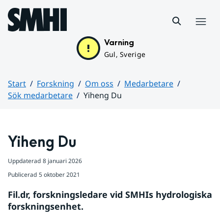
Hoppa till sidans innehåll
Meny
Varning
Gul, Sverige
Start
Forskning
Om oss
Medarbetare
Sök medarbetare
Yiheng Du
Huvudinnehåll
Yiheng Du
Uppdaterad
8 januari 2026
Publicerad
5 oktober 2021
Fil.dr, forskningsledare vid SMHIs hydrologiska 
forskningsenhet.