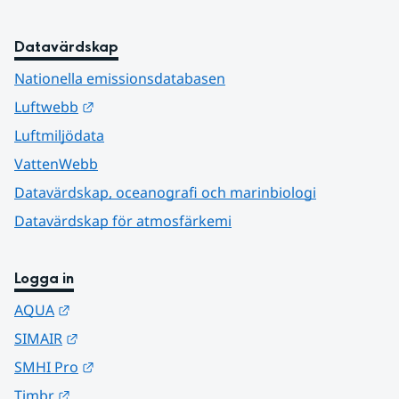
Datavärdskap
Nationella emissionsdatabasen
Länk till annan webbplats.
Luftwebb
Luftmiljödata
VattenWebb
Datavärdskap, oceanografi och marinbiologi
Datavärdskap för atmosfärkemi
Logga in
Länk till annan webbplats.
AQUA
Länk till annan webbplats.
SIMAIR
Länk till annan webbplats.
SMHI Pro
Länk till annan webbplats.
Timbr