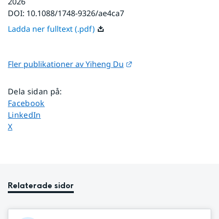
2026
DOI:
10.1088/1748-9326/ae4ca7
Ladda ner fulltext (.pdf)
Länk till annan webbpla
Fler publikationer av Yiheng Du
Dela sidan på
:
Dela sidan på
Facebook
Dela sidan på
LinkedIn
Dela sidan på
X
Relaterade sidor