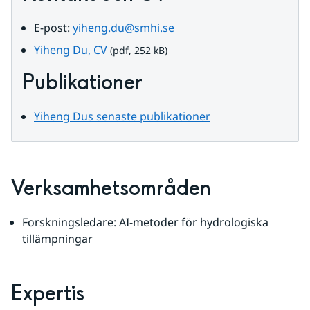
E-post: 
yiheng.du@smhi.se
pdf, 252 kB.
Yiheng Du, CV
 (pdf, 252 kB)
Publikationer
Yiheng Dus senaste publikationer
Verksamhetsområden
Forskningsledare: AI-metoder för hydrologiska 
tillämpningar
Expertis