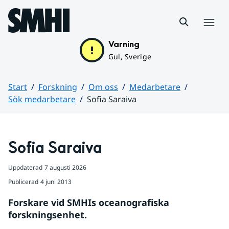
Hoppa till sidans innehåll
Meny
Varning
Gul, Sverige
Start
Forskning
Om oss
Medarbetare
Sök medarbetare
Sofia Saraiva
Huvudinnehåll
Sofia Saraiva
Uppdaterad
7 augusti 2026
Publicerad
4 juni 2013
Forskare vid SMHIs oceanografiska 
forskningsenhet.