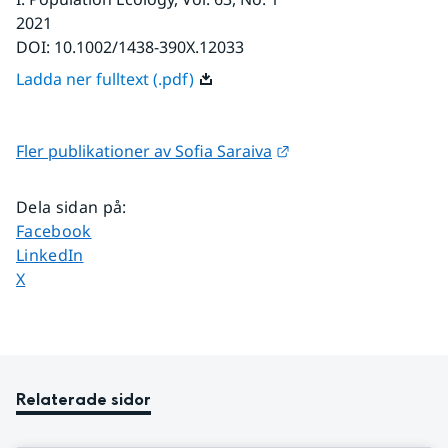
2021
DOI:
10.1002/1438-390X.12033
Ladda ner fulltext (.pdf)
Länk till annan webb
Fler publikationer av Sofia Saraiva
Dela sidan på
:
Dela sidan på
Facebook
Dela sidan på
LinkedIn
Dela sidan på
X
Relaterade sidor