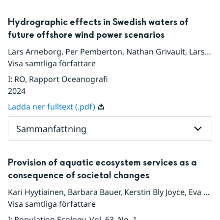
Hydrographic effects in Swedish waters of
future offshore wind power scenarios
Lars Arneborg
,
Per Pemberton
,
Nathan Grivault
,
Lars Axell
Visa samtliga författare
I
:
RO, Rapport Oceanografi
2024
Ladda ner fulltext (.pdf)
Sammanfattning
Provision of aquatic ecosystem services as a
consequence of societal changes
Kari Hyytiainen
,
Barbara Bauer
,
Kerstin Bly Joyce
,
Eva Ehrnsten
Visa samtliga författare
I
:
Population Ecology
, Vol. 63
, No. 1