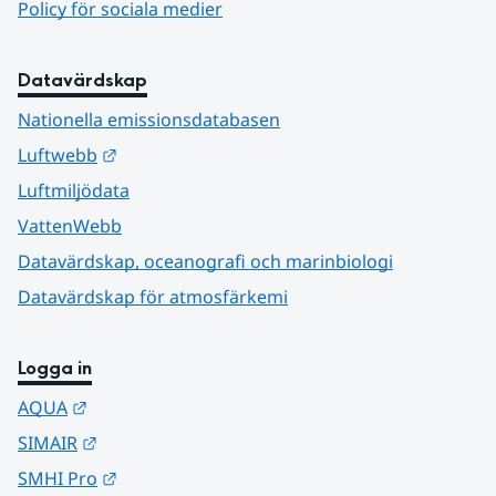
Policy för sociala medier
Datavärdskap
Nationella emissionsdatabasen
Länk till annan webbplats.
Luftwebb
Luftmiljödata
VattenWebb
Datavärdskap, oceanografi och marinbiologi
Datavärdskap för atmosfärkemi
Logga in
Länk till annan webbplats.
AQUA
Länk till annan webbplats.
SIMAIR
Länk till annan webbplats.
SMHI Pro