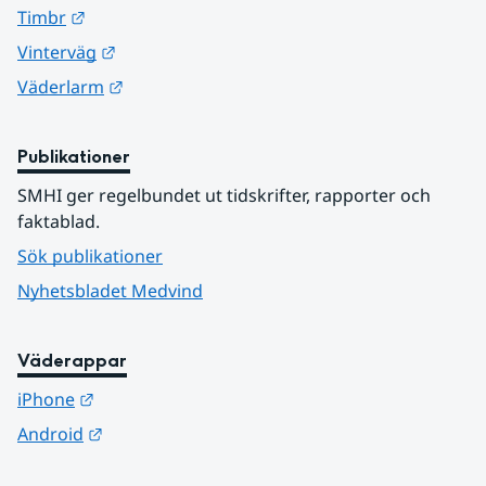
Länk till annan webbplats.
Timbr
Länk till annan webbplats.
Vinterväg
Länk till annan webbplats.
Väderlarm
Publikationer
SMHI ger regelbundet ut tidskrifter, rapporter och 
faktablad.
Sök publikationer
Nyhetsbladet Medvind
Väderappar
Länk till annan webbplats.
iPhone
Länk till annan webbplats.
Android