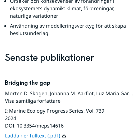
Orsaker och konsekvenser av förändringar i 
ekosystemets dynamik: klimat, föroreningar, 
naturliga variationer
Användning av modelleringsverktyg för att skapa 
beslutsunderlag.
Senaste publikationer
Bridging the gap
Morten D. Skogen
,
Johanna M. Aarflot
,
Luz Maria Garcia-Garcia
Visa samtliga författare
I
:
Marine Ecology Progress Series
, Vol. 739
2024
DOI:
10.3354/meps14616
Ladda ner fulltext (.pdf)