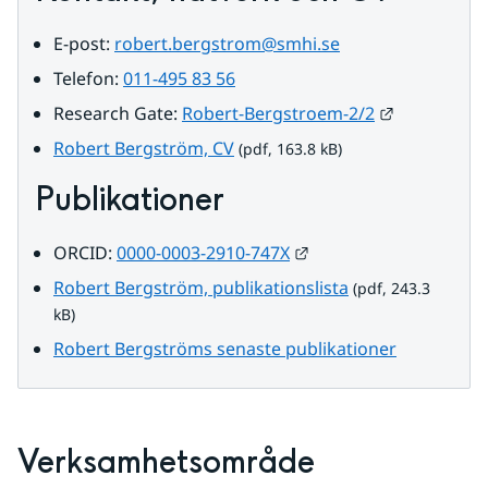
E-post: 
robert.bergstrom@smhi.se
Telefon: 
011-495 83 56
Länk till a
Research Gate: 
Robert-Bergstroem-2/2
pdf, 163.8 kB.
Robert Bergström, CV
 (pdf, 163.8 kB)
Publikationer
Länk till annan webbp
ORCID: 
0000-0003-2910-747X
pdf, 243.3 kB.
Robert Bergström, publikationslista
 (pdf, 243.3 
kB)
Robert Bergströms senaste publikationer
Verksamhetsområde