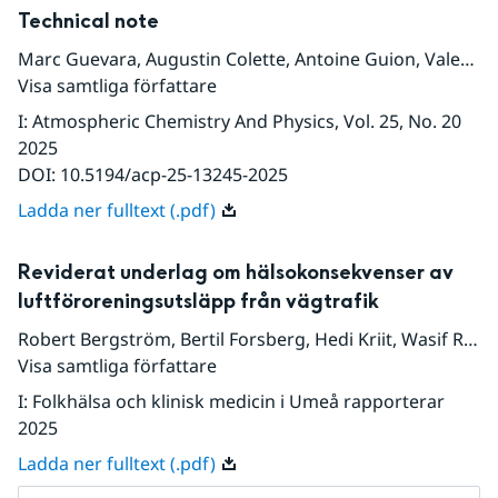
Technical note
Marc Guevara
,
Augustin Colette
,
Antoine Guion
,
Valentin Petiot
Visa samtliga författare
I
:
Atmospheric Chemistry And Physics
, Vol. 25
, No. 20
2025
DOI:
10.5194/acp-25-13245-2025
Ladda ner fulltext (.pdf)
Reviderat underlag om hälsokonsekvenser av
luftföroreningsutsläpp från vägtrafik
Robert Bergström
,
Bertil Forsberg
,
Hedi Kriit
,
Wasif Raza
Visa samtliga författare
I
:
Folkhälsa och klinisk medicin i Umeå rapporterar
2025
Ladda ner fulltext (.pdf)