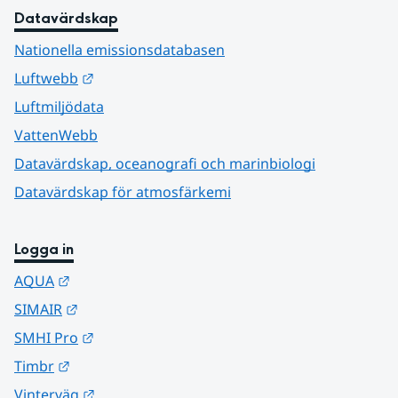
Datavärdskap
Nationella emissionsdatabasen
Länk till annan webbplats.
Luftwebb
Luftmiljödata
VattenWebb
Datavärdskap, oceanografi och marinbiologi
Datavärdskap för atmosfärkemi
Logga in
Länk till annan webbplats.
AQUA
Länk till annan webbplats.
SIMAIR
Länk till annan webbplats.
SMHI Pro
Länk till annan webbplats.
Timbr
Länk till annan webbplats.
Vinterväg