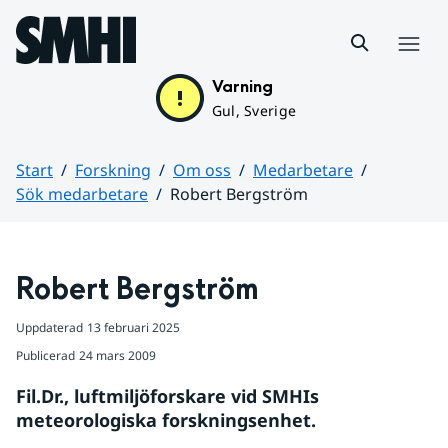
Hoppa till sidans innehåll
Meny
Varning
Gul, Sverige
Start
Forskning
Om oss
Medarbetare
Sök medarbetare
Robert Bergström
Huvudinnehåll
Robert Bergström
Uppdaterad
13 februari 2025
Publicerad
24 mars 2009
Fil.Dr., luftmiljöforskare vid SMHIs 
meteorologiska forskningsenhet.