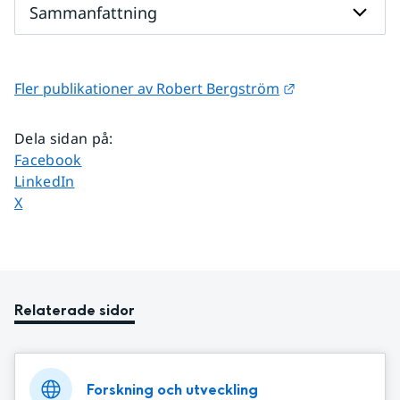
Sammanfattning
Länk till annan
Fler publikationer av Robert Bergström
Dela sidan på
:
Dela sidan på
Facebook
Dela sidan på
LinkedIn
Dela sidan på
X
Relaterade sidor
Forskning och utveckling