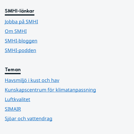
SMHI-länkar
Jobba på SMHI
Om SMHI
SMHI-bloggen
SMHI-podden
Teman
Havsmiljö i kust och hav
Kunskapscentrum för klimatanpassning
Luftkvalitet
SIMAIR
Sjöar och vattendrag