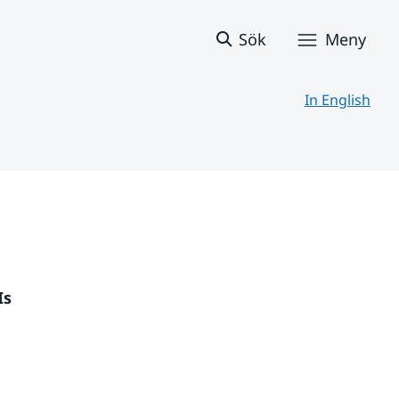
Sök
Meny
In English
s 