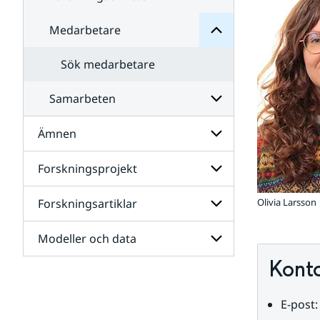
Medarbetare
Undersidor
för
Forskningsenheter
Sök medarbetare
Samarbeten
Ämnen
Undersidor
för
Samarbeten
Forskningsprojekt
Undersidor
för
Ämnen
Forskningsartiklar
Olivia Larsson
Undersidor
för
Forskningsprojekt
Modeller och data
Undersidor
för
Kont
Forskningsartiklar
Undersidor
för
Modeller
E-post:
och