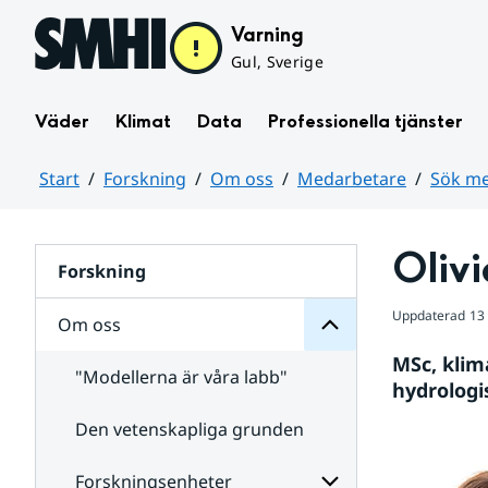
Hoppa till sidans innehåll
Varning
Gul, Sverige
Väder
Klimat
Data
Professionella tjänster
Start
Forskning
Om oss
Medarbetare
Sök me
oss
Huvudinnehåll
Om
för
Olivi
Undersidor
Forskning
Uppdaterad
13
Om oss
MSc, klim
"Modellerna är våra labb"
hydrologi
Den vetenskapliga grunden
Medarbetare
för
Undersidor
Forskningsenheter