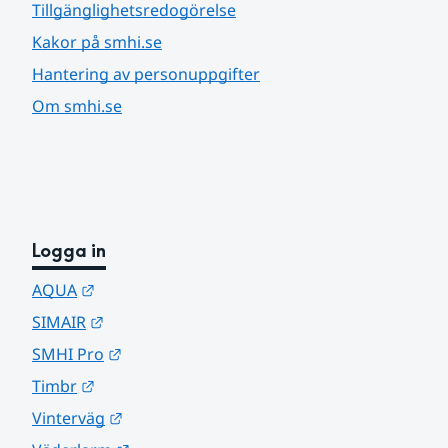
Tillgänglighetsredogörelse
Kakor på smhi.se
Hantering av personuppgifter
Om smhi.se
Logga in
Länk till annan webbplats.
AQUA
Länk till annan webbplats.
SIMAIR
Länk till annan webbplats.
SMHI Pro
Länk till annan webbplats.
Timbr
Länk till annan webbplats.
Vinterväg