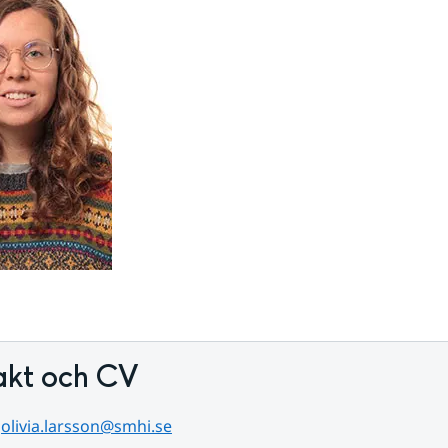
akt och CV
 
olivia.larsson@smhi.se