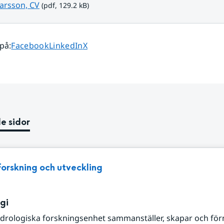
pdf, 129.2 kB.
Larsson, CV
 (pdf, 129.2 kB)
Dela sidan på
Dela sidan på
Dela sidan på
 på
:
Facebook
LinkedIn
X
e sidor
Forskning och utveckling
gi
drologiska forskningsenhet sammanställer, skapar och fö