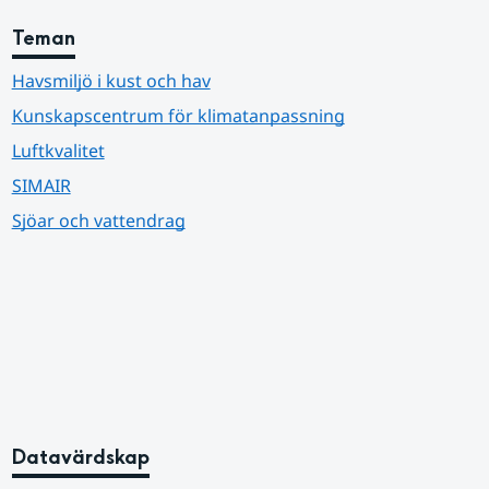
Teman
Havsmiljö i kust och hav
Kunskapscentrum för klimatanpassning
Luftkvalitet
SIMAIR
Sjöar och vattendrag
Datavärdskap