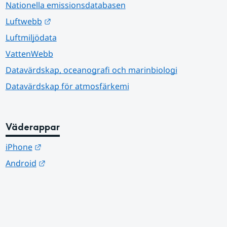
Nationella emissionsdatabasen
Länk till annan webbplats.
Luftwebb
Luftmiljödata
VattenWebb
Datavärdskap, oceanografi och marinbiologi
Datavärdskap för atmosfärkemi
Väderappar
Länk till annan webbplats.
iPhone
Länk till annan webbplats.
Android