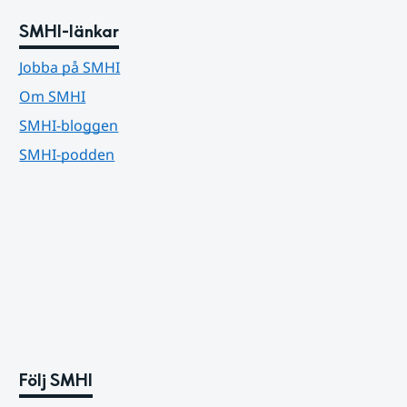
SMHI-länkar
Jobba på SMHI
Om SMHI
SMHI-bloggen
SMHI-podden
Följ SMHI