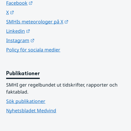
Länk till annan webbplats.
Facebook
Länk till annan webbplats.
X
Länk till annan webbplats.
SMHIs meteorologer på X
Länk till annan webbplats.
Linkedin
Länk till annan webbplats.
Instagram
Policy för sociala medier
Publikationer
SMHI ger regelbundet ut tidskrifter, rapporter och 
faktablad.
Sök publikationer
Nyhetsbladet Medvind