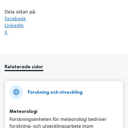
Dela sidan på
:
Dela sidan på
Facebook
Dela sidan på
LinkedIn
Dela sidan på
X
Relaterade sidor
Forskning och utveckling
Meteorologi
Forskningsenheten för meteorologi bedriver
forskning- och utvecklingsarbete inom