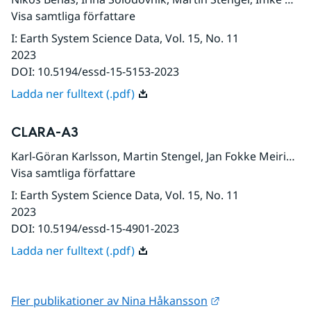
Visa samtliga författare
I
:
Earth System Science Data
, Vol. 15
, No. 11
2023
DOI:
10.5194/essd-15-5153-2023
Ladda ner fulltext (.pdf)
CLARA-A3
Karl-Göran Karlsson
,
Martin Stengel
,
Jan Fokke Meirink
,
A
Visa samtliga författare
I
:
Earth System Science Data
, Vol. 15
, No. 11
2023
DOI:
10.5194/essd-15-4901-2023
Ladda ner fulltext (.pdf)
Länk till annan w
Fler publikationer av Nina Håkansson