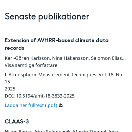
Senaste publikationer
Extension of AVHRR-based climate data
records
Karl-Göran Karlsson
,
Nina Håkansson
,
Salomon Eliasson
Visa samtliga författare
I
:
Atmospheric Measurement Techniques
, Vol. 18
, No.
15
2025
DOI:
10.5194/amt-18-3833-2025
Ladda ner fulltext (.pdf)
CLAAS-3
Nikos Benas
,
Irina Solodovnik
,
Martin Stengel
,
Imke Hueser