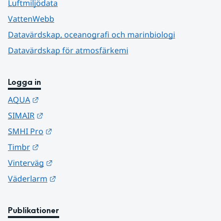
Luftmiljödata
VattenWebb
Datavärdskap, oceanografi och marinbiologi
Datavärdskap för atmosfärkemi
Logga in
Länk till annan webbplats.
AQUA
Länk till annan webbplats.
SIMAIR
Länk till annan webbplats.
SMHI Pro
Länk till annan webbplats.
Timbr
Länk till annan webbplats.
Vinterväg
Länk till annan webbplats.
Väderlarm
Publikationer