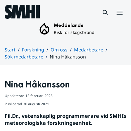
Hoppa till sidans innehåll
Meny
Meddelande
Risk för skogsbrand
Start
Forskning
Om oss
Medarbetare
Sök medarbetare
Nina Håkansson
Huvudinnehåll
Nina Håkansson
Uppdaterad
13 februari 2025
Publicerad
30 augusti 2021
Fil.Dr., vetenskaplig programmerare vid SMHIs 
meteorologiska forskningsenhet.