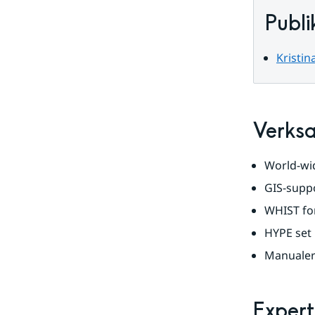
data
Publi
Kristin
Verks
World-wid
GIS-suppo
WHIST fo
HYPE set 
Manualer
Expert