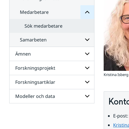
Medarbetare
Undersidor
för
Forskningsenheter
Sök medarbetare
Samarbeten
Ämnen
Undersidor
för
Samarbeten
Forskningsprojekt
Undersidor
för
Kristina Isberg
Ämnen
Forskningsartiklar
Undersidor
för
Forskningsprojekt
Modeller och data
Undersidor
Kont
för
Forskningsartiklar
Undersidor
E-post:
för
Modeller
Kristin
och