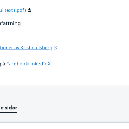
lltext (.pdf)
fattning
Länk till annan webbplats.
tioner av Kristina Isberg
Dela sidan på
Dela sidan på
Dela sidan på
 på
:
Facebook
LinkedIn
X
e sidor