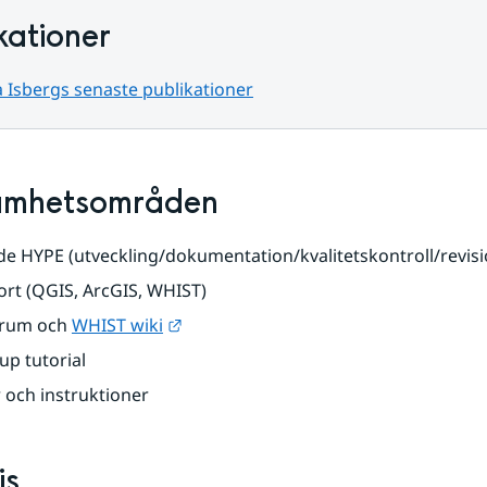
kationer
a Isbergs senaste publikationer
amhetsområden
e HYPE (utveckling/dokumentation/kvalitetskontroll/revisi
rt (QGIS, ArcGIS, WHIST)
Länk till annan webbplats.
rum och 
WHIST wiki
up tutorial
 och instruktioner
is