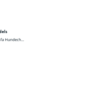
dels
fa Hundecha
,
Benedito Claudio da Silva
,
Sameh Adib Abou 