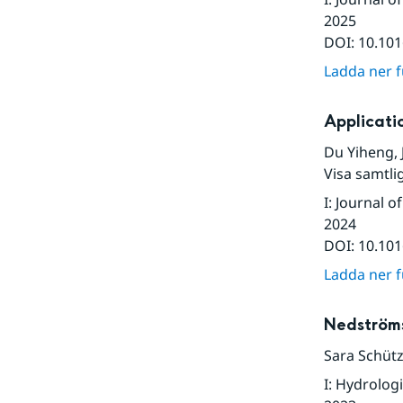
2025
DOI:
10.101
Ladda ner fu
Applicati
Du Yiheng
,
Visa samtli
I
:
Journal o
2024
DOI:
10.101
Ladda ner fu
Nedströms
Sara Schütz
I
:
Hydrologi