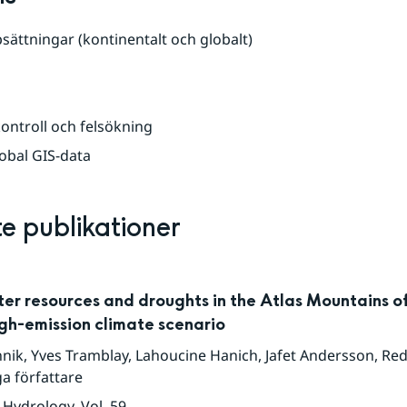
ättningar (kontinentalt och globalt)
kontroll och felsökning
obal GIS-data
e publikationer
ter resources and droughts in the Atlas Mountains 
igh-emission climate scenario
nik
,
Yves Tramblay
,
Lahoucine Hanich
,
Jafet Andersson
,
Redo
ga författare
f Hydrology
, Vol. 59