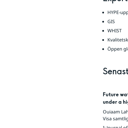
HYPE-upps
GIS
WHIST
Kvalitets
Öppen gl
Senast
Future wa
under a h
Ouiaam Lah
Visa samtli
I
:
Journal o