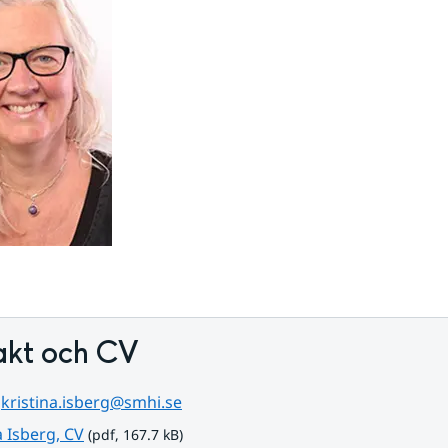
akt och CV
 
kristina.isberg@smhi.se
pdf, 167.7 kB.
a Isberg, CV
 (pdf, 167.7 kB)