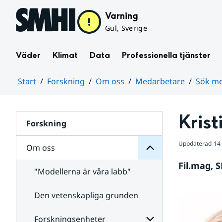
Hoppa till sidans innehåll
Varning
Gul, Sverige
Väder
Klimat
Data
Professionella tjänster
Start
Forskning
Om oss
Medarbetare
Sök me
oss
Huvudinnehåll
Om
för
Krist
Undersidor
Forskning
Uppdaterad
14 
Om oss
Fil.mag, 
"Modellerna är våra labb"
Den vetenskapliga grunden
Medarbetare
för
Undersidor
Forskningsenheter