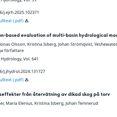
6/j.ejrh.2025.102371
lltext (.pdf)
on-based evaluation of multi-basin hydrological mo
Jonas Olsson
,
Kristina Isberg
,
Johan Strömqvist
,
Yeshewates
ga författare
f Hydrology
, Vol. 641
6/j.jhydrol.2024.131727
lltext (.pdf)
effekter från återvätning av dikad skog på torv
er
,
Maria Elenius
,
Kristina Isberg
,
Johan Temnerud