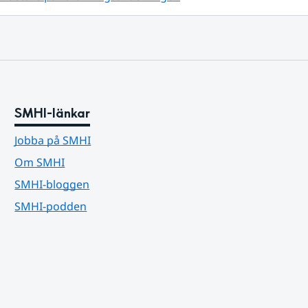
SMHI-länkar
Jobba på SMHI
Om SMHI
SMHI-bloggen
SMHI-podden