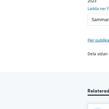
2023
Ladda ner fu
Samman
Fler publika
Dela sidan
Relaterad