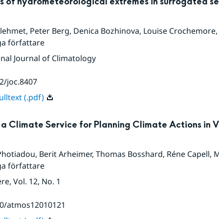
s of hydrometeorological extremes in surrogated s
Klehmet
,
Peter Berg
,
Denica Bozhinova
,
Louise Crochemore
ga författare
onal Journal of Climatology
2/joc.8407
lltext (.pdf)
 a Climate Service for Planning Climate Actions in 
Photiadou
,
Berit Arheimer
,
Thomas Bosshard
,
Réne Capell
,
M
ga författare
ere
, Vol. 12
, No. 1
90/atmos12010121