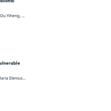
easonal
,
Du Yiheng
,
Ilias Pechlivanidis
,
Christiana Photiadou
,
Wei Ya
Vulnerable
aria Elenius
,
Ilaria Gallo
,
Frida Gyllensvärd
,
Katharina Kleh