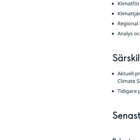
Klimatför
Klimattjä
Regional 
Analys o
Särski
Aktuell p
Climate S
Tidigare 
Senast