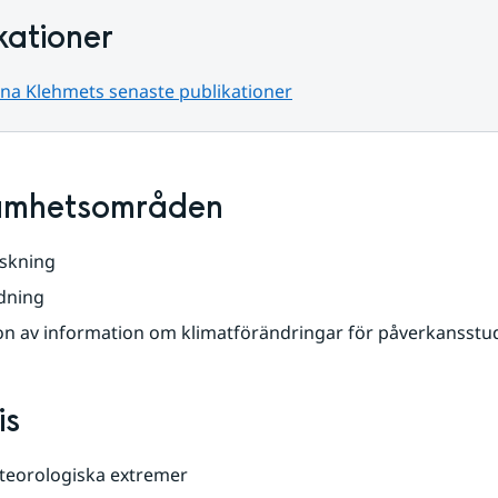
kationer
ina Klehmets senaste publikationer
amhetsområden
rskning
dning
on av information om klimatförändringar för påverkansstu
is
eorologiska extremer