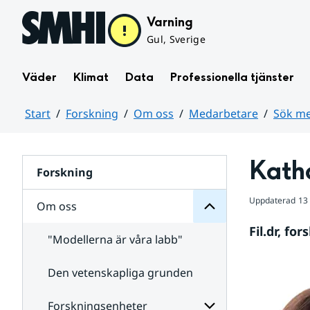
Hoppa till sidans innehåll
Varning
Gul, Sverige
Väder
Klimat
Data
Professionella tjänster
Start
Forskning
Om oss
Medarbetare
Sök me
oss
Huvudinnehåll
Om
för
Kath
Undersidor
Forskning
Uppdaterad
13
Om oss
Fil.dr, f
"Modellerna är våra labb"
Den vetenskapliga grunden
Medarbetare
för
Undersidor
Forskningsenheter