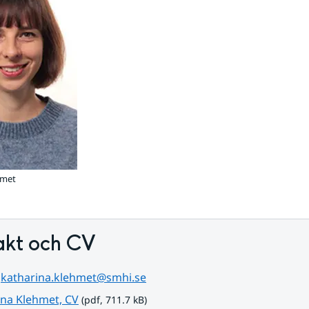
hmet
akt och CV
 
katharina.klehmet@smhi.se
pdf, 711.7 kB.
ina Klehmet, CV
 (pdf, 711.7 kB)