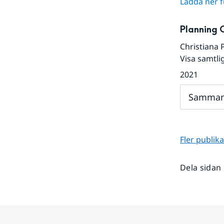
Ladda ner fu
Planning 
Christiana 
Visa samtli
2021
Samman
Fler publik
Dela sidan