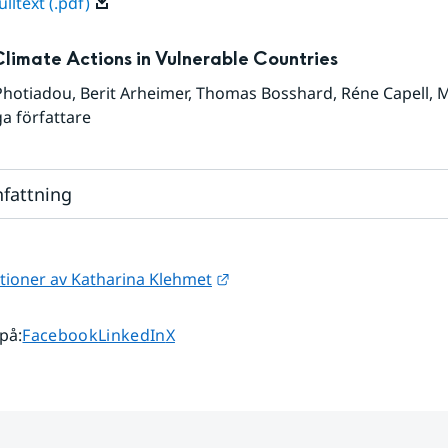
lltext (.pdf)
Climate Actions in Vulnerable Countries
Photiadou
,
Berit Arheimer
,
Thomas Bosshard
,
Réne Capell
,
M
ga författare
fattning
Länk till annan webbplats.
ationer av Katharina Klehmet
Dela sidan på
Dela sidan på
Dela sidan på
 på
:
Facebook
LinkedIn
X