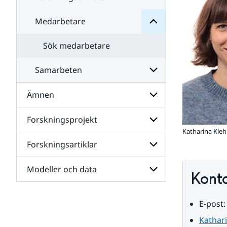
Medarbetare
Undersidor
för
Forskningsenheter
Sök medarbetare
Samarbeten
Ämnen
Undersidor
för
Samarbeten
Forskningsprojekt
Undersidor
för
Katharina Kle
Ämnen
Forskningsartiklar
Undersidor
för
Forskningsprojekt
Modeller och data
Undersidor
Kont
för
Forskningsartiklar
Undersidor
E-post:
för
Modeller
Kathar
och