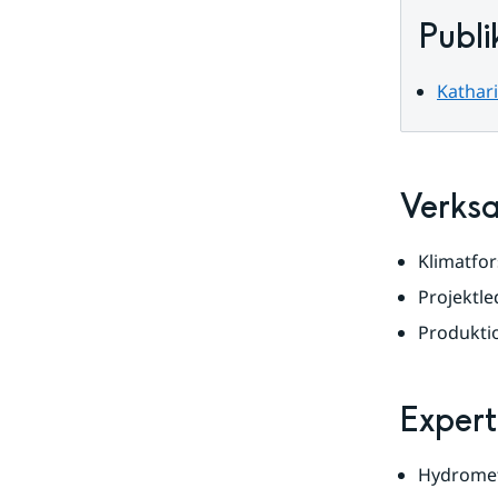
data
Publi
Kathar
Verks
Klimatfo
Projektle
Produkti
Expert
Hydromet