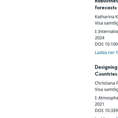
Robustnes
forecasts
Katharina 
Visa samtli
I
:
Internati
2024
DOI:
10.100
Ladda ner fu
Designing
Countries
Christiana 
Visa samtli
I
:
Atmosph
2021
DOI:
10.33