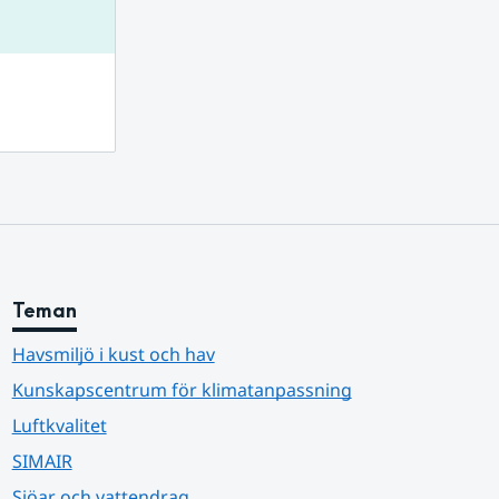
Teman
Havsmiljö i kust och hav
Kunskapscentrum för klimatanpassning
Luftkvalitet
SIMAIR
Sjöar och vattendrag