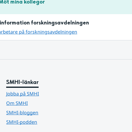
Möt mina kollegor
information forskningsavdelningen
arbetare på forskningsavdelningen
SMHI-länkar
Jobba på SMHI
Om SMHI
SMHI-bloggen
SMHI-podden