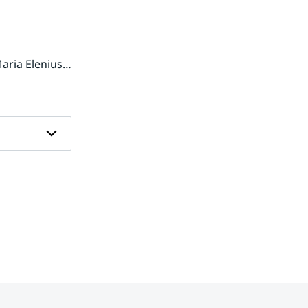
aria Elenius
,
Katharina Klehmet
,
Isabel Ribeiro
,
Elin Sjökvist