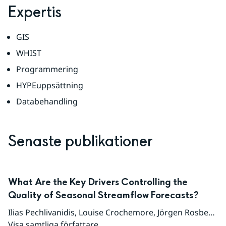
Expertis
GIS
WHIST
Programmering
HYPEuppsättning 
Databehandling
Senaste publikationer
What Are the Key Drivers Controlling the
Quality of Seasonal Streamflow Forecasts?
Ilias Pechlivanidis
,
Louise Crochemore
,
Jörgen Rosberg
,
T
Visa samtliga författare