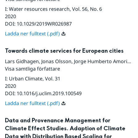
I
:
Water resources research
, Vol. 56
, No. 6
2020
DOI:
10.1029/2019WR026987
Ladda ner fulltext (.pdf)
Towards climate services for European cities
Lars Gidhagen
,
Jonas Olsson
,
Jorge Humberto Amorim
,
C
Visa samtliga författare
I
:
Urban Climate
, Vol. 31
2020
DOI:
10.1016/j.uclim.2019.100549
Ladda ner fulltext (.pdf)
Data and Provenance Management for
Climate Effect Studies. Adaption of Climate
Data with Distribution Based Scaling for