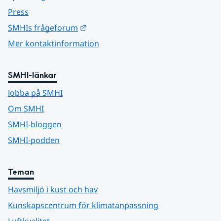
Press
Länk till annan webbplats.
SMHIs frågeforum
Mer kontaktinformation
SMHI-länkar
Jobba på SMHI
Om SMHI
SMHI-bloggen
SMHI-podden
Teman
Havsmiljö i kust och hav
Kunskapscentrum för klimatanpassning