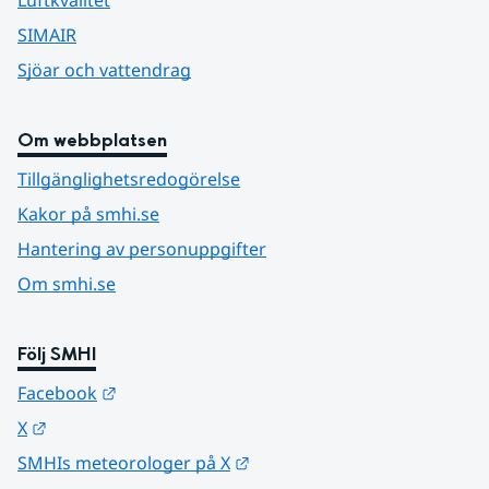
Luftkvalitet
SIMAIR
Sjöar och vattendrag
Om webbplatsen
Tillgänglighetsredogörelse
Kakor på smhi.se
Hantering av personuppgifter
Om smhi.se
Följ SMHI
Länk till annan webbplats.
Facebook
Länk till annan webbplats.
X
Länk till annan webbplats.
SMHIs meteorologer på X