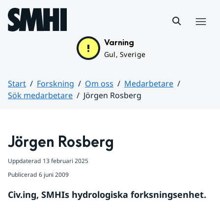
Hoppa till sidans innehåll
Meny
Varning
Gul, Sverige
Start
Forskning
Om oss
Medarbetare
Sök medarbetare
Jörgen Rosberg
Huvudinnehåll
Jörgen Rosberg
Uppdaterad
13 februari 2025
Publicerad
6 juni 2009
Civ.ing, SMHIs hydrologiska forksningsenhet.