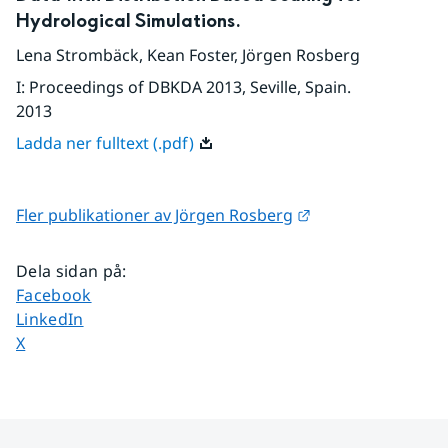
Hydrological Simulations.
Lena Strombäck
,
Kean Foster
,
Jörgen Rosberg
I
:
Proceedings of DBKDA 2013, Seville, Spain.
2013
Ladda ner fulltext (.pdf)
Länk till annan we
Fler publikationer av Jörgen Rosberg
Dela sidan på
:
Dela sidan på
Facebook
Dela sidan på
LinkedIn
Dela sidan på
X