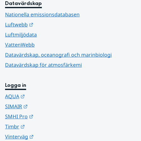
Datavärdskap
Nationella emissionsdatabasen
Länk till annan webbplats.
Luftwebb
Luftmiljödata
VattenWebb
Datavärdskap, oceanografi och marinbiologi
Datavärdskap för atmosfärkemi
Logga in
Länk till annan webbplats.
AQUA
Länk till annan webbplats.
SIMAIR
Länk till annan webbplats.
SMHI Pro
Länk till annan webbplats.
Timbr
Länk till annan webbplats.
Vinterväg