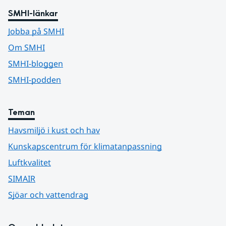
SMHI-länkar
Jobba på SMHI
Om SMHI
SMHI-bloggen
SMHI-podden
Teman
Havsmiljö i kust och hav
Kunskapscentrum för klimatanpassning
Luftkvalitet
SIMAIR
Sjöar och vattendrag