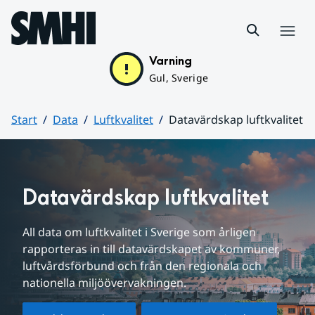
Hoppa till sidans innehåll
Meny
Varning
Gul, Sverige
Start
Data
Luftkvalitet
Datavärdskap luftkvalitet
Huvudinnehåll
Datavärdskap luftkvalitet
All data om luftkvalitet i Sverige som årligen 
rapporteras in till datavärdskapet av kommuner, 
luftvårdsförbund och från den regionala och 
nationella miljöövervakningen.