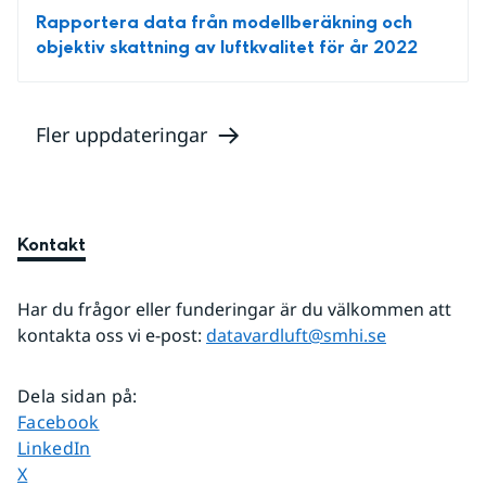
Rapportera data från modellberäkning och
objektiv skattning av luftkvalitet för år 2022
Fler uppdateringar
Kontakt
Har du frågor eller funderingar är du välkommen att 
kontakta oss vi e-post: 
datavardluft@smhi.se
Dela sidan på
:
Dela sidan på
Facebook
Dela sidan på
LinkedIn
Dela sidan på
X