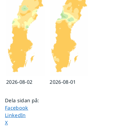
2026-08-02
2026-08-01
Dela sidan på
:
Dela sidan på
Facebook
Dela sidan på
LinkedIn
Dela sidan på
X