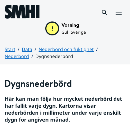
Hoppa till sidans innehåll
Meny
Varning
Gul, Sverige
Start
Data
Nederbörd och fuktighet
Nederbörd
Dygnsnederbörd
Huvudinnehåll
Dygnsnederbörd
Här kan man följa hur mycket nederbörd det 
har fallit varje dygn. Kartorna visar 
nederbörden i millimeter under varje enskilt 
dygn för angiven månad.