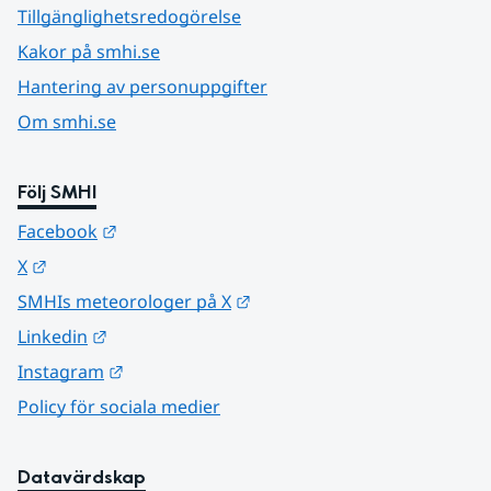
Tillgänglighetsredogörelse
Kakor på smhi.se
Hantering av personuppgifter
Om smhi.se
Följ SMHI
Länk till annan webbplats.
Facebook
Länk till annan webbplats.
X
Länk till annan webbplats.
SMHIs meteorologer på X
Länk till annan webbplats.
Linkedin
Länk till annan webbplats.
Instagram
Policy för sociala medier
Datavärdskap