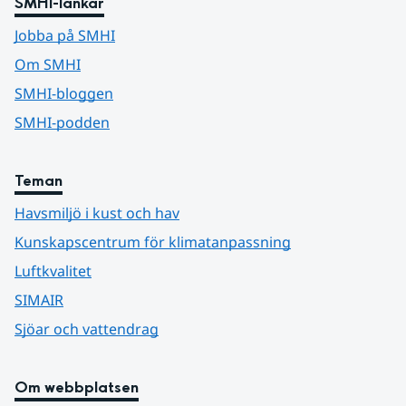
SMHI-länkar
Jobba på SMHI
Om SMHI
SMHI-bloggen
SMHI-podden
Teman
Havsmiljö i kust och hav
Kunskapscentrum för klimatanpassning
Luftkvalitet
SIMAIR
Sjöar och vattendrag
Om webbplatsen