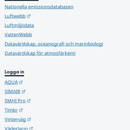
Nationella emissionsdatabasen
Länk till annan webbplats.
Luftwebb
Luftmiljödata
VattenWebb
Datavärdskap, oceanografi och marinbiologi
Datavärdskap för atmosfärkemi
Logga in
Länk till annan webbplats.
AQUA
Länk till annan webbplats.
SIMAIR
Länk till annan webbplats.
SMHI Pro
Länk till annan webbplats.
Timbr
Länk till annan webbplats.
Vinterväg
Länk till annan webbplats.
Väderlarm