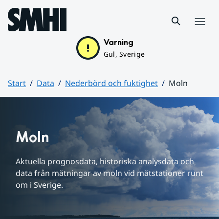
Hoppa till sidans innehåll
Meny
Varning
Gul, Sverige
Start
Data
Nederbörd och fuktighet
Moln
Huvudinnehåll
Moln
Aktuella prognosdata, historiska analysdata och 
data från mätningar av moln vid mätstationer runt 
om i Sverige.