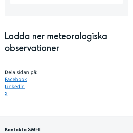
Ladda ner meteorologiska 
observationer
Dela sidan på
:
Dela sidan på
Facebook
Dela sidan på
LinkedIn
Dela sidan på
X
Kontakta SMHI