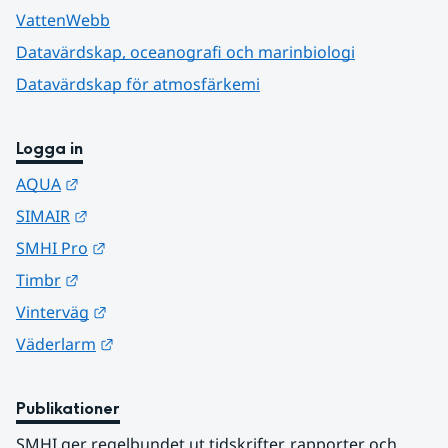
VattenWebb
Datavärdskap, oceanografi och marinbiologi
Datavärdskap för atmosfärkemi
Logga in
Länk till annan webbplats.
AQUA
Länk till annan webbplats.
SIMAIR
Länk till annan webbplats.
SMHI Pro
Länk till annan webbplats.
Timbr
Länk till annan webbplats.
Vinterväg
Länk till annan webbplats.
Väderlarm
Publikationer
SMHI ger regelbundet ut tidskrifter, rapporter och 