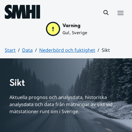
Hoppa till sidans innehåll
Meny
Varning
Gul, Sverige
Start
Data
Nederbörd och fuktighet
Sikt
Huvudinnehåll
Sikt
Aktuella prognos och analysdata, historiska 
analysdata och data från mätningar av sikt vid 
mätstationer runt om i Sverige.