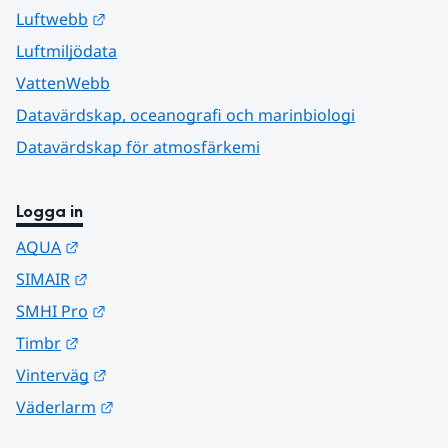
Länk till annan webbplats.
Luftwebb
Luftmiljödata
VattenWebb
Datavärdskap, oceanografi och marinbiologi
Datavärdskap för atmosfärkemi
Logga in
Länk till annan webbplats.
AQUA
Länk till annan webbplats.
SIMAIR
Länk till annan webbplats.
SMHI Pro
Länk till annan webbplats.
Timbr
Länk till annan webbplats.
Vinterväg
Länk till annan webbplats.
Väderlarm