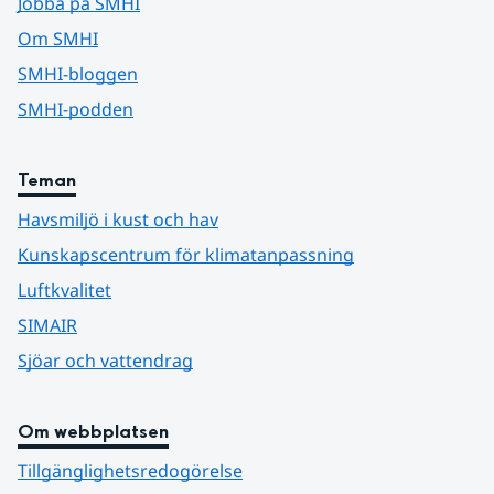
Jobba på SMHI
Om SMHI
SMHI-bloggen
SMHI-podden
Teman
Havsmiljö i kust och hav
Kunskapscentrum för klimatanpassning
Luftkvalitet
SIMAIR
Sjöar och vattendrag
Om webbplatsen
Tillgänglighetsredogörelse