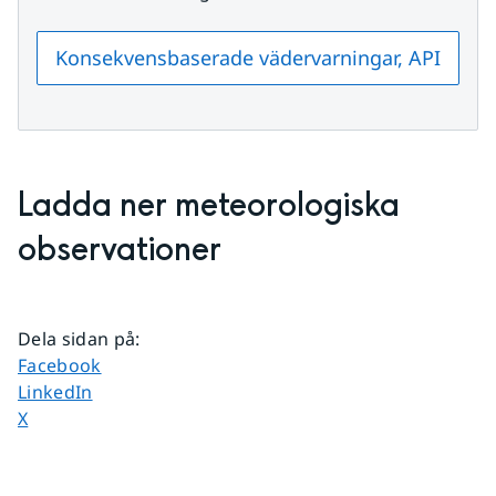
Konsekvensbaserade vädervarningar, API
Ladda ner meteorologiska 
observationer
Dela sidan på
:
Dela sidan på
Facebook
Dela sidan på
LinkedIn
Dela sidan på
X