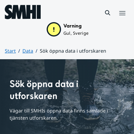
Hoppa till sidans innehåll
Meny
Varning
Gul, Sverige
Start
Data
Sök öppna data i utforskaren
Huvudinnehåll
Sök öppna data i 
utforskaren
Vägar till SMHIs öppna data finns samlade i 
tjänsten utforskaren.