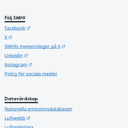
Följ SMHI
Länk till annan webbplats.
Facebook
Länk till annan webbplats.
X
Länk till annan webbplats.
SMHIs meteorologer på X
Länk till annan webbplats.
Linkedin
Länk till annan webbplats.
Instagram
Policy för sociala medier
Datavärdskap
Nationella emissionsdatabasen
Länk till annan webbplats.
Luftwebb
Luftmiljödata