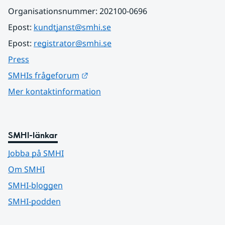
Organisationsnummer: 202100-0696
Epost: 
kundtjanst@smhi.se
Epost: 
registrator@smhi.se
Press
Länk till annan webbplats.
SMHIs frågeforum
Mer kontaktinformation
SMHI-länkar
Jobba på SMHI
Om SMHI
SMHI-bloggen
SMHI-podden