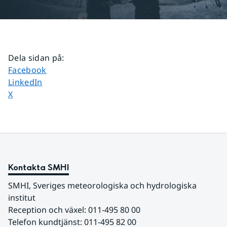
Dela sidan på
:
Dela sidan på
Facebook
Dela sidan på
LinkedIn
Dela sidan på
X
Kontakta SMHI
SMHI, Sveriges meteorologiska och hydrologiska 
institut
Reception och växel: 011-495 80 00
Telefon kundtjänst: 011-495 82 00