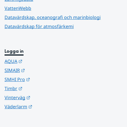
VattenWebb
Datavärdskap, oceanografi och marinbiologi
Datavärdskap för atmosfärkemi
Logga in
Länk till annan webbplats.
AQUA
Länk till annan webbplats.
SIMAIR
Länk till annan webbplats.
SMHI Pro
Länk till annan webbplats.
Timbr
Länk till annan webbplats.
Vinterväg
Länk till annan webbplats.
Väderlarm