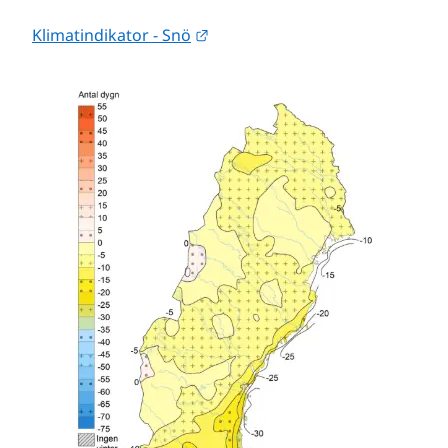
Länk till annan webbplats.
Klimatindikator - Snö
Förs