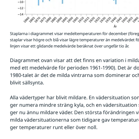
Staplarna i diagrammet visar medeltemperaturen för december (föregå
staplar visar högre och blå visar lägre temperaturer än medelvärdet 
linjen visar ett glidande medelvärde beräknat över ungefär tio år.
Diagrammet ovan visar att det finns en variation i milda
med ett medelvärde för perioden 1961-1990). Det är dock
1980-talet är det de milda vintrarna som dominerar och a
blivit sällsynta.
Alla vädertyper har blivit mildare. En vädersituation som
ger numera mindre sträng kyla, och en vädersituation s
ger nu ännu mildare väder. Den största förändringen vi
milda vädersituationerna som tidigare gav temperature
ger temperaturer runt eller över noll.