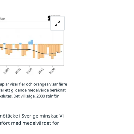
ts.
Förstora bilden
plar visar fler och orangea visar färre
sar ett glidande medelvärde beräknat
lutas. Det vill säga, 2000 står för
täcke i Sverige minskar. Vi 
ämfört med medelvärdet för 