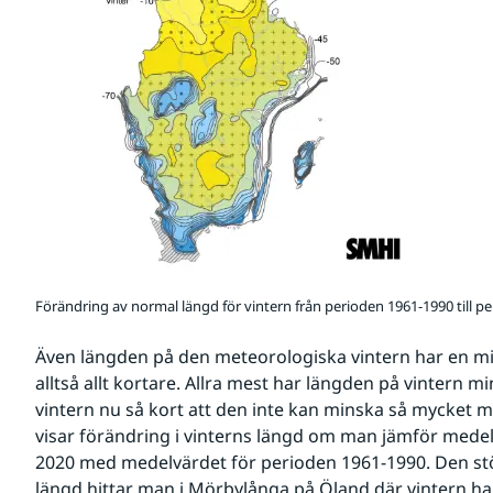
Förändring av normal längd för vintern från perioden 1961-1990 till p
Även längden på den meteorologiska vintern har en min
alltså allt kortare. Allra mest har längden på vintern mi
vintern nu så kort att den inte kan minska så mycket me
visar förändring i vinterns längd om man jämför medel
2020 med medelvärdet för perioden 1961-1990. Den störs
längd hittar man i Mörbylånga på Öland där vintern h