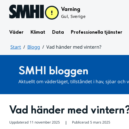
Hoppa till sidans innehåll
Varning
Gul, Sverige
Väder
Klimat
Data
Professionella tjänster
Start
Blogg
Vad händer med vintern?
Huvudinnehåll
SMHI bloggen
Aktuellt om väderläget, tillståndet i hav, sjöar och
Vad händer med vintern
Uppdaterad
11 november 2025
Publicerad
5 mars 2025
❘