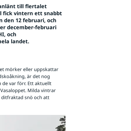
änt till flertalet 
fick vintern ett snabbt 
n den 12 februari, och 
er december-februari 
I, och 
hela landet.
ill annan webbplats.
t mörker eller uppskattar 
ridskoåkning, är det nog 
e var förr. Ett aktuellt 
Vasaloppet. Milda vintrar 
ditfraktad snö och att 