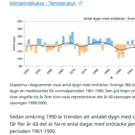
Länk till annan webbpla
Klimatindikator - Temperatur 
Staplarna i diagrammet visar antal dygn med snötäcke i Sverige. Blå sta
dygn än medelvärdet för normalperioden 1961-1990. Den grå linjen vi
över ungefär tio år. Året som visas representerar det år då säsongen avs
säsongen 1999/2000.
Sedan omkring 1990 är trenden att antalet dygn med snö
får fler år då det är färre antal dagar med snötäcke j
perioden 1961-1990.