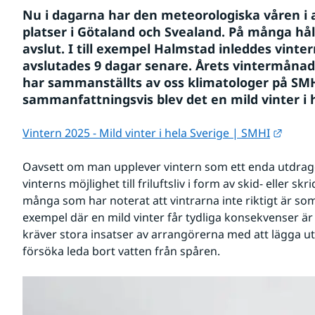
Nu i dagarna har den meteorologiska våren i anl
platser i Götaland och Svealand. På många håll 
avslut. I till exempel Halmstad inleddes vinter
avslutades 9 dagar senare. Årets vintermånad
har sammanställts av oss klimatologer på SMH
sammanfattningsvis blev det en mild vinter i 
Länk t
Vintern 2025 - Mild vinter i hela Sverige | SMHI
Oavsett om man upplever vintern som ett enda utdrage
vinterns möjlighet till friluftsliv i form av skid- eller sk
många som har noterat att vintrarna inte riktigt är som d
exempel där en mild vinter får tydliga konsekvenser är 
kräver stora insatser av arrangörerna med att lägga ut 
försöka leda bort vatten från spåren.