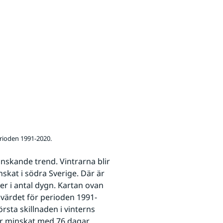
erioden 1991-2020.
skande trend. Vintrarna blir 
nskat i södra Sverige. Där är 
r i antal dygn. Kartan ovan 
värdet för perioden 1991-
ta skillnaden i vinterns 
ar minskat med 76 dagar.