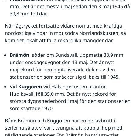
mm. Det är det mesta i maj sedan den 3 maj 1945 då 
39,8 mm föll där.
När lågtrycket fortsatte vidare norrut med kraftiga 
nordostliga vindar in mot södra Norrlandskusten, så 
kom det lokalt att falla rekordlika mängder där.
Brämön
, söder om Sundsvall, uppmätte 38,9 mm 
under onsdagsdygnet den 13 maj. Det är nytt 
majrekord för den digitaliserade delen av den 
stationsserien som sträcker sig tillbaks till 1945.
Vid 
Kuggören
 vid Hälsingekusten utanför 
Hudiksvall, föll 35,0 mm. Det är nytt rekord för 
största dygnsnederbörd i maj för den stationsserien 
som startade 1970.
Både Brämön och Kuggören har en del avbrott i 
serierna så att vi varit tvungna att koppla ihop med 
närliggande stationer. För Brämön har vi utnyttjat 