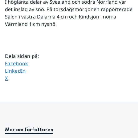
I höglänta delar av Svealand och södra Norrland var 
det inslag av snö. På torsdagsmorgonen rapporterade 
Sälen i västra Dalarna 4 cm och Kindsjön i norra 
Värmland 1 cm nysnö.
Dela sidan på
:
Dela sidan på
Facebook
Dela sidan på
LinkedIn
Dela sidan på
X
Mer om författaren