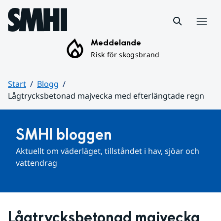
Hoppa till sidans innehåll
Meny
Meddelande
Risk för skogsbrand
Start
Blogg
Lågtrycksbetonad majvecka med efterlängtade regn
Huvudinnehåll
SMHI bloggen
Aktuellt om väderläget, tillståndet i hav, sjöar och 
vattendrag
Lågtrycksbetonad majvecka 