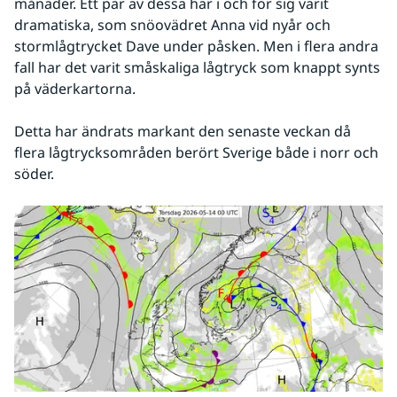
månader. Ett par av dessa har i och för sig varit 
dramatiska, som snöovädret Anna vid nyår och 
stormlågtrycket Dave under påsken. Men i flera andra 
fall har det varit småskaliga lågtryck som knappt synts 
på väderkartorna.
Detta har ändrats markant den senaste veckan då 
flera lågtrycksområden berört Sverige både i norr och 
söder.