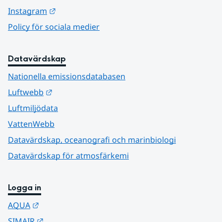
Länk till annan webbplats.
Instagram
Policy för sociala medier
Datavärdskap
Nationella emissionsdatabasen
Länk till annan webbplats.
Luftwebb
Luftmiljödata
VattenWebb
Datavärdskap, oceanografi och marinbiologi
Datavärdskap för atmosfärkemi
Logga in
Länk till annan webbplats.
AQUA
Länk till annan webbplats.
SIMAIR