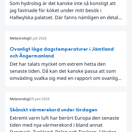
Som hydrolog är det kanske inte så konstigt att
jag fastnade för köket under mitt besök i
Hallwylska palatset. Där fanns nämligen en detalj
som knöt ihop 1800-talets teknik med dagens
diskussion om vattenhushållning.
Meteorologi
8 juli 2026
Ovanligt låga dagstemperaturer i Jämtland
och Ångermanland
Det har talats mycket om extrem hetta den
senaste tiden. Då kan det kanske passa att som
omväxling svalka sig med en rapport om ovanligt
låga dagstemperaturer i Ångermanland och
Jämtland och stormbyar på Gotland.
Meteorologi
29 juni 2026
Skånskt värmerekord under lördagen
Extremt varm luft har berört Europa den senaste
tiden med nya värmerekord i bland annat