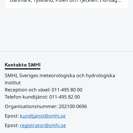
Danmark, Tyskland, Polen och Tjeckien. I lördags
den 27 juni kom en nordlig utlöpare av den allra
varmaste luften tillfälligt in över våra allra
sydligaste landskap.
Kontakta SMHI
SMHI, Sveriges meteorologiska och hydrologiska 
institut
Reception och växel: 011-495 80 00
Telefon kundtjänst: 011-495 82 00
Organisationsnummer: 202100-0696
Epost: 
kundtjanst@smhi.se
Epost: 
registrator@smhi.se