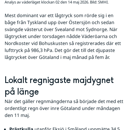
Analys av väderläget klockan 02 den 14 maj 2026.
Bild: SMHI.
Mest dominant var ett lågtryck som rörde sig i en 
båge från Tyskland upp över Östersjön och sedan 
svängde västerut över Svealand mot Sydnorge. När 
lågtrycket under torsdagen nådde Väderöarna och 
Nordkoster vid Bohuskusten så registrerades där ett 
lufttryck på 986,3 hPa. Det gör det till det djupaste 
lågtrycket över Götaland i maj månad på fem år.
Lokalt regnigaste majdygnet 
på länge
När det gäller regnmängderna så började det med ett 
ordentligt regn över inre Götaland under måndagen 
den 11 maj.
Prästkulla
 utanför Eksjö i Småland uppmätte 34,5 