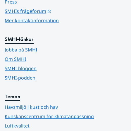
Press
Länk till annan webbplats.
SMHIs frågeforum
Mer kontaktinformation
SMHI-länkar
Jobba på SMHI
Om SMHI
SMHI-bloggen
SMHI-podden
Teman
Havsmiljö i kust och hav
Kunskapscentrum för klimatanpassning
Luftkvalitet