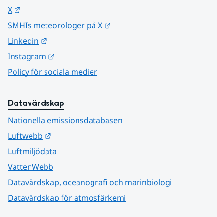
Länk till annan webbplats.
X
Länk till annan webbplats.
SMHIs meteorologer på X
Länk till annan webbplats.
Linkedin
Länk till annan webbplats.
Instagram
Policy för sociala medier
Datavärdskap
Nationella emissionsdatabasen
Länk till annan webbplats.
Luftwebb
Luftmiljödata
VattenWebb
Datavärdskap, oceanografi och marinbiologi
Datavärdskap för atmosfärkemi