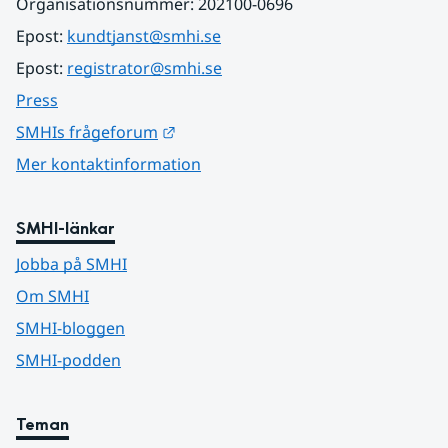
Organisationsnummer: 202100-0696
Epost: 
kundtjanst@smhi.se
Epost: 
registrator@smhi.se
Press
Länk till annan webbplats.
SMHIs frågeforum
Mer kontaktinformation
SMHI-länkar
Jobba på SMHI
Om SMHI
SMHI-bloggen
SMHI-podden
Teman