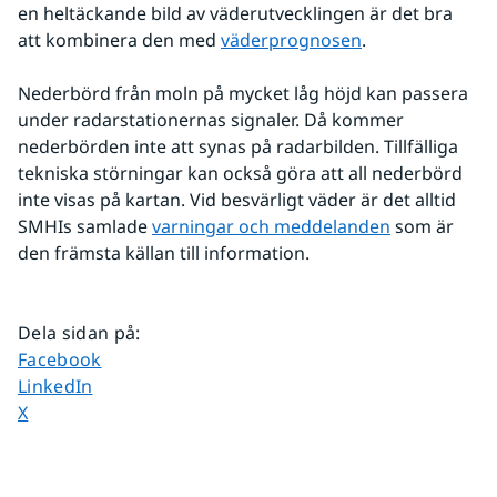
en heltäckande bild av väderutvecklingen är det bra 
att kombinera den med 
väderprognosen
.
Nederbörd från moln på mycket låg höjd kan passera 
under radarstationernas signaler. Då kommer 
nederbörden inte att synas på radarbilden. Tillfälliga 
tekniska störningar kan också göra att all nederbörd 
inte visas på kartan. Vid besvärligt väder är det alltid 
SMHIs samlade 
varningar och meddelanden
 som är 
den främsta källan till information.
Dela sidan på
:
Dela sidan på
Facebook
Dela sidan på
LinkedIn
Dela sidan på
X