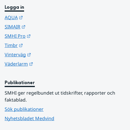
Logga in
Länk till annan webbplats.
AQUA
Länk till annan webbplats.
SIMAIR
Länk till annan webbplats.
SMHI Pro
Länk till annan webbplats.
Timbr
Länk till annan webbplats.
Vinterväg
Länk till annan webbplats.
Väderlarm
Publikationer
SMHI ger regelbundet ut tidskrifter, rapporter och 
faktablad.
Sök publikationer
Nyhetsbladet Medvind