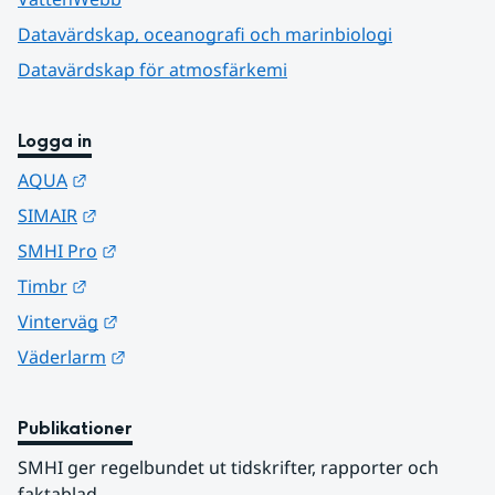
Datavärdskap, oceanografi och marinbiologi
Datavärdskap för atmosfärkemi
Logga in
Länk till annan webbplats.
AQUA
Länk till annan webbplats.
SIMAIR
Länk till annan webbplats.
SMHI Pro
Länk till annan webbplats.
Timbr
Länk till annan webbplats.
Vinterväg
Länk till annan webbplats.
Väderlarm
Publikationer
SMHI ger regelbundet ut tidskrifter, rapporter och 
faktablad.