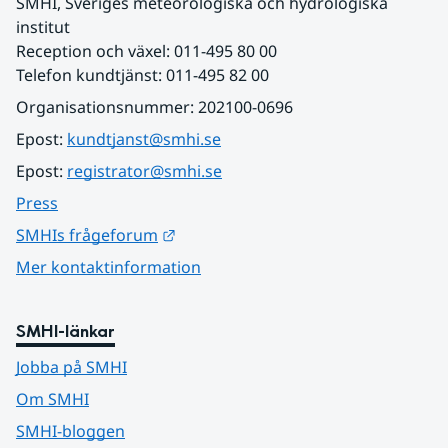
SMHI, Sveriges meteorologiska och hydrologiska 
institut
Reception och växel: 011-495 80 00
Telefon kundtjänst: 011-495 82 00
Organisationsnummer: 202100-0696
Epost: 
kundtjanst@smhi.se
Epost: 
registrator@smhi.se
Press
Länk till annan webbplats.
SMHIs frågeforum
Mer kontaktinformation
SMHI-länkar
Jobba på SMHI
Om SMHI
SMHI-bloggen