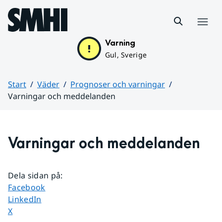
Hoppa till sidans innehåll
Meny
Varning
Gul, Sverige
Start
Väder
Prognoser och varningar
Varningar och meddelanden
Huvudinnehåll
Varningar och meddelanden
Dela sidan på
:
Dela sidan på
Facebook
Dela sidan på
LinkedIn
Dela sidan på
X