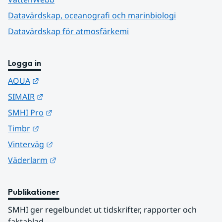
Datavärdskap, oceanografi och marinbiologi
Datavärdskap för atmosfärkemi
Logga in
Länk till annan webbplats.
AQUA
Länk till annan webbplats.
SIMAIR
Länk till annan webbplats.
SMHI Pro
Länk till annan webbplats.
Timbr
Länk till annan webbplats.
Vinterväg
Länk till annan webbplats.
Väderlarm
Publikationer
SMHI ger regelbundet ut tidskrifter, rapporter och 
faktablad.