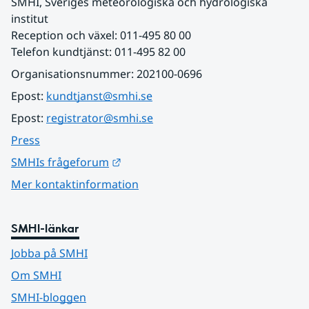
SMHI, Sveriges meteorologiska och hydrologiska 
institut
Reception och växel: 011-495 80 00
Telefon kundtjänst: 011-495 82 00
Organisationsnummer: 202100-0696
Epost: 
kundtjanst@smhi.se
Epost: 
registrator@smhi.se
Press
Länk till annan webbplats.
SMHIs frågeforum
Mer kontaktinformation
SMHI-länkar
Jobba på SMHI
Om SMHI
SMHI-bloggen