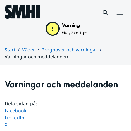
Hoppa till sidans innehåll
Meny
Varning
Gul, Sverige
Start
Väder
Prognoser och varningar
Varningar och meddelanden
Huvudinnehåll
Varningar och meddelanden
Dela sidan på
:
Dela sidan på
Facebook
Dela sidan på
LinkedIn
Dela sidan på
X