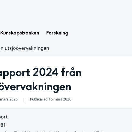
Kunskapsbanken
Forskning
ån utsjöövervakningen
pport 2024 från 
öövervakningen
 mars 2026
Publicerad
16 mars 2026
❘
ort
 81