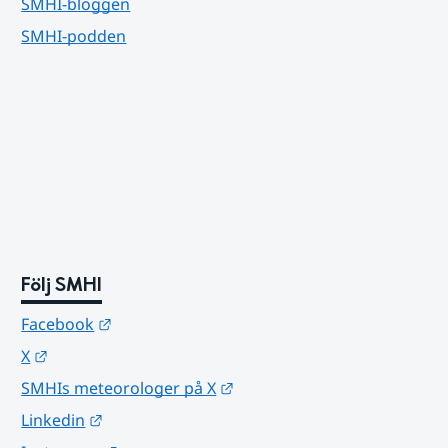
SMHI-bloggen
SMHI-podden
Följ SMHI
Länk till annan webbplats.
Facebook
Länk till annan webbplats.
X
Länk till annan webbplats.
SMHIs meteorologer på X
Länk till annan webbplats.
Linkedin