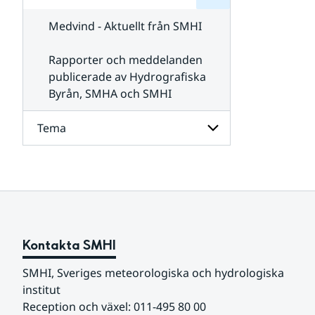
för
SMHI
Kontakta
Medvind - Aktuellt från SMHI
SMHI
Rapporter och meddelanden
publicerade av Hydrografiska
Byrån, SMHA och SMHI
Tema
Undersidor
för
Tema
Kontakta SMHI
SMHI, Sveriges meteorologiska och hydrologiska 
institut
Reception och växel: 011-495 80 00