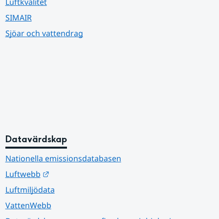
Luftkvalitet
SIMAIR
Sjöar och vattendrag
Datavärdskap
Nationella emissionsdatabasen
Länk till annan webbplats.
Luftwebb
Luftmiljödata
VattenWebb