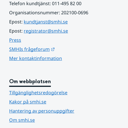
Telefon kundtjänst: 011-495 82 00
Organisationsnummer: 202100-0696
Epost: 
kundtjanst@smhi.se
Epost: 
registrator@smhi.se
Press
Länk till annan webbplats.
SMHIs frågeforum
Mer kontaktinformation
Om webbplatsen
Tillgänglighetsredogörelse
Kakor på smhi.se
Hantering av personuppgifter
Om smhi.se