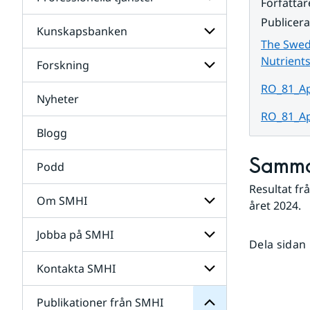
Undersidor
Författar
för
Publicer
Data
Kunskapsbanken
Undersidor
The Swed
för
Professionella
Nutrient
Forskning
Undersidor
tjänster
för
RO_81_Ap
Kunskapsbanken
Nyheter
Undersidor
för
RO_81_Ap
Forskning
Blogg
Samma
Podd
Resultat fr
Om SMHI
året 2024.
SMHI
från
Jobba på SMHI
Undersidor
Publikationer
Dela sidan
för
för
Om
Undersidor
Kontakta SMHI
Undersidor
SMHI
för
Jobba
Publikationer från SMHI
Undersidor
på