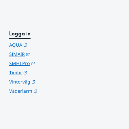
Logga in
Länk till annan webbplats.
AQUA
Länk till annan webbplats.
SIMAIR
Länk till annan webbplats.
SMHI Pro
Länk till annan webbplats.
Timbr
Länk till annan webbplats.
Vinterväg
Länk till annan webbplats.
Väderlarm