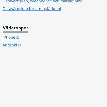
Datavärdskap, oceanografi och marinbiologi
Datavärdskap för atmosfärkemi
Väderappar
Länk till annan webbplats.
iPhone
Länk till annan webbplats.
Android