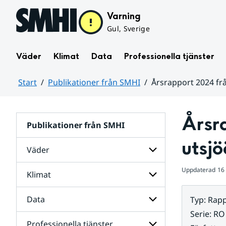
Hoppa till sidans innehåll
Varning
Gul, Sverige
Väder
Klimat
Data
Professionella tjänster
Start
Publikationer från SMHI
Årsrapport 2024 fr
Huvudinnehåll
Årsra
Publikationer från SMHI
utsj
Väder
Uppdaterad
16
Klimat
Undersidor
för
Väder
Data
Typ
:
Rapp
Undersidor
för
Serie
:
RO
Klimat
Professionella tjänster