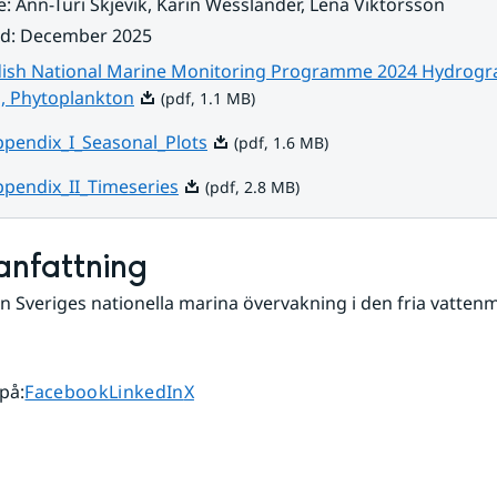
e
:
Ann-Turi Skjevik, Karin Wesslander, Lena Viktorsson
ad
:
December 2025
ish National Marine Monitoring Programme 2024 Hydrogr
Pdf, 1.1 MB.
s, Phytoplankton
(pdf, 1.1 MB)
Pdf, 1.6 MB.
pendix_I_Seasonal_Plots
(pdf, 1.6 MB)
Pdf, 2.8 MB.
pendix_II_Timeseries
(pdf, 2.8 MB)
nfattning
ån Sveriges nationella marina övervakning i den fria vatten
Dela sidan på
Dela sidan på
Dela sidan på
 på
:
Facebook
LinkedIn
X