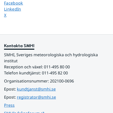
Dela sidan på
Facebook
Dela sidan på
LinkedIn
Dela sidan på
X
Kontakta SMHI
SMHI, Sveriges meteorologiska och hydrologiska 
institut
Reception och växel: 011-495 80 00
Telefon kundtjänst: 011-495 82 00
Organisationsnummer: 202100-0696
Epost: 
kundtjanst@smhi.se
Epost: 
registrator@smhi.se
Press