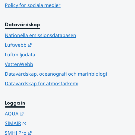
Policy för sociala medier
Datavärdskap
Nationella emissionsdatabasen
Länk till annan webbplats.
Luftwebb
Luftmiljödata
VattenWebb
Datavärdskap, oceanografi och marinbiologi
Datavärdskap för atmosfärkemi
Logga in
Länk till annan webbplats.
AQUA
Länk till annan webbplats.
SIMAIR
Länk till annan webbplats.
SMHI Pro