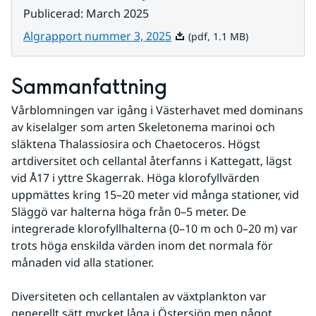
Publicerad
:
March 2025
Pdf, 1.1 MB.
Algrapport nummer 3, 2025
(pdf, 1.1 MB)
Sammanfattning
Vårblomningen var igång i Västerhavet med dominans 
av kiselalger som arten Skeletonema marinoi och 
släktena Thalassiosira och Chaetoceros. Högst 
artdiversitet och cellantal återfanns i Kattegatt, lägst 
vid Å17 i yttre Skagerrak. Höga klorofyllvärden 
uppmättes kring 15–20 meter vid många stationer, vid 
Släggö var halterna höga från 0–5 meter. De 
integrerade klorofyllhalterna (0–10 m och 0–20 m) var 
trots höga enskilda värden inom det normala för 
månaden vid alla stationer.
Diversiteten och cellantalen av växtplankton var 
generellt sätt mycket låga i Östersjön men något 