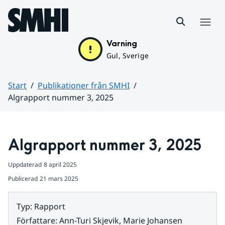
Hoppa till sidans innehåll
Meny
Varning
Gul, Sverige
Start
Publikationer från SMHI
Algrapport nummer 3, 2025
Huvudinnehåll
Algrapport nummer 3, 2025
Uppdaterad
8 april 2025
Publicerad
21 mars 2025
Typ
:
Rapport
Författare
:
Ann-Turi Skjevik, Marie Johansen