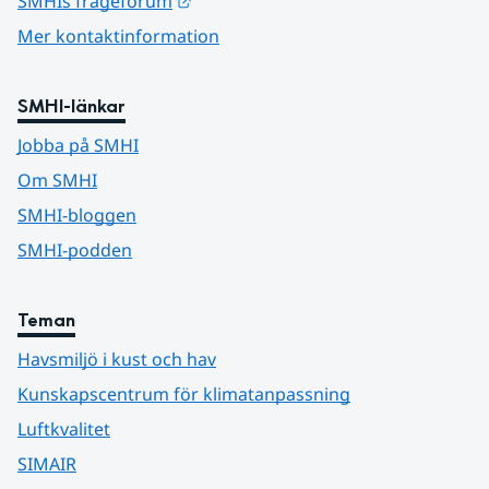
Länk till annan webbplats.
SMHIs frågeforum
Mer kontaktinformation
SMHI-länkar
Jobba på SMHI
Om SMHI
SMHI-bloggen
SMHI-podden
Teman
Havsmiljö i kust och hav
Kunskapscentrum för klimatanpassning
Luftkvalitet
SIMAIR