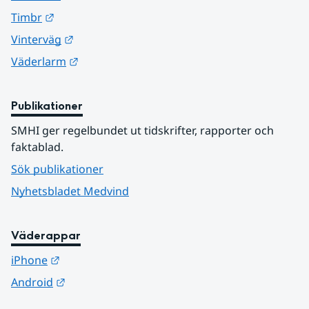
Länk till annan webbplats.
Timbr
Länk till annan webbplats.
Vinterväg
Länk till annan webbplats.
Väderlarm
Publikationer
SMHI ger regelbundet ut tidskrifter, rapporter och 
faktablad.
Sök publikationer
Nyhetsbladet Medvind
Väderappar
Länk till annan webbplats.
iPhone
Länk till annan webbplats.
Android