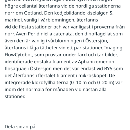
högre cellantal återfanns vid de nordliga stationerna 
norr om Gotland. Den kedjebildande kiselalgen S. 
marinoi, vanlig i vårblomningen, återfanns 
vid de flesta stationer och var vanligast i proverna från 
norr. Även Peridiniella catenata, den dinoflagellat som 
även den är vanlig i vårblomningen i Östersjön, 
återfanns i låga tätheter vid ett par stationer. Imaging 
FlowCytobot, som provtar under färd och tar bilder, 
identifierade enstaka filament av Aphanizomenon 
flosaquae i Östersjön men det var endast vid BY5 som 
det återfanns i flertalet filament i mikroskopet. De 
integrerade klorofyllhalterna (0–10 m och 0–20 m) var 
inom det normala för månaden vid nästan alla 
stationer.
Dela sidan på
: