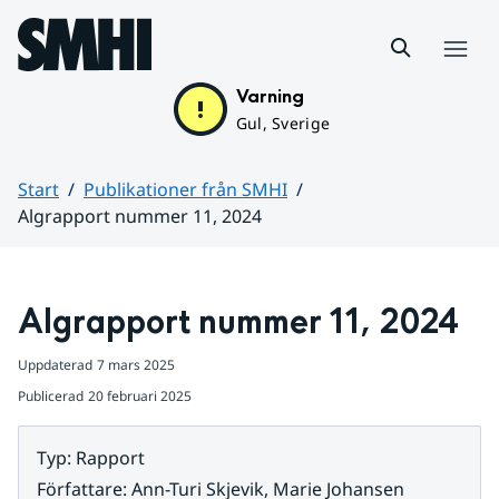
Hoppa till sidans innehåll
Meny
Varning
Gul, Sverige
Start
Publikationer från SMHI
Algrapport nummer 11, 2024
Huvudinnehåll
Algrapport nummer 11, 2024
Uppdaterad
7 mars 2025
Publicerad
20 februari 2025
Typ
:
Rapport
Författare
:
Ann-Turi Skjevik, Marie Johansen