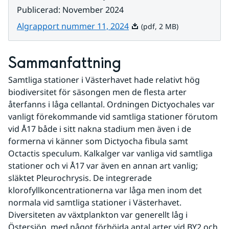
Publicerad
:
November 2024
Pdf, 2 MB.
Algrapport nummer 11, 2024
(pdf, 2 MB)
Sammanfattning
Samtliga stationer i Västerhavet hade relativt hög 
biodiversitet för säsongen men de flesta arter 
återfanns i låga cellantal. Ordningen Dictyochales var 
vanligt förekommande vid samtliga stationer förutom 
vid Å17 både i sitt nakna stadium men även i de 
formerna vi känner som Dictyocha fibula samt 
Octactis speculum. Kalkalger var vanliga vid samtliga 
stationer och vi Å17 var även en annan art vanlig; 
släktet Pleurochrysis. De integrerade 
klorofyllkoncentrationerna var låga men inom det 
normala vid samtliga stationer i Västerhavet. 
Diversiteten av växtplankton var generellt låg i 
Östersjön, med något förhöjda antal arter vid BY2 och 