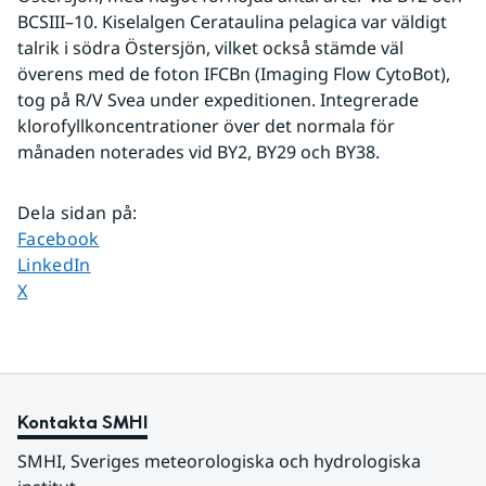
BCSIII–10. Kiselalgen Cerataulina pelagica var väldigt 
talrik i södra Östersjön, vilket också stämde väl 
överens med de foton IFCBn (Imaging Flow CytoBot), 
tog på R/V Svea under expeditionen. Integrerade 
klorofyllkoncentrationer över det normala för 
månaden noterades vid BY2, BY29 och BY38.
Dela sidan på
:
Dela sidan på
Facebook
Dela sidan på
LinkedIn
Dela sidan på
X
Kontakta SMHI
SMHI, Sveriges meteorologiska och hydrologiska 