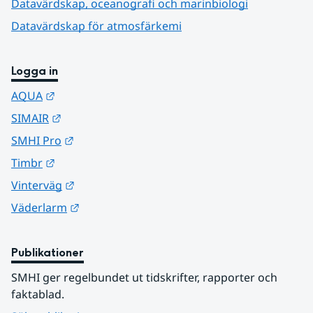
Datavärdskap, oceanografi och marinbiologi
Datavärdskap för atmosfärkemi
Logga in
Länk till annan webbplats.
AQUA
Länk till annan webbplats.
SIMAIR
Länk till annan webbplats.
SMHI Pro
Länk till annan webbplats.
Timbr
Länk till annan webbplats.
Vinterväg
Länk till annan webbplats.
Väderlarm
Publikationer
SMHI ger regelbundet ut tidskrifter, rapporter och 
faktablad.