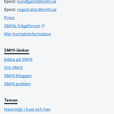
Epost: 
kundtjanst@smhi.se
Epost: 
registrator@smhi.se
Press
Länk till annan webbplats.
SMHIs frågeforum
Mer kontaktinformation
SMHI-länkar
Jobba på SMHI
Om SMHI
SMHI-bloggen
SMHI-podden
Teman
Havsmiljö i kust och hav