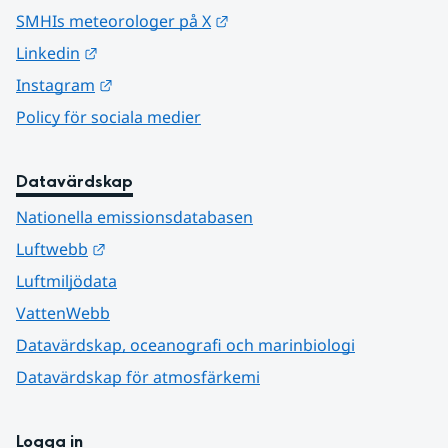
Länk till annan webbplats.
SMHIs meteorologer på X
Länk till annan webbplats.
Linkedin
Länk till annan webbplats.
Instagram
Policy för sociala medier
Datavärdskap
Nationella emissionsdatabasen
Länk till annan webbplats.
Luftwebb
Luftmiljödata
VattenWebb
Datavärdskap, oceanografi och marinbiologi
Datavärdskap för atmosfärkemi
Logga in