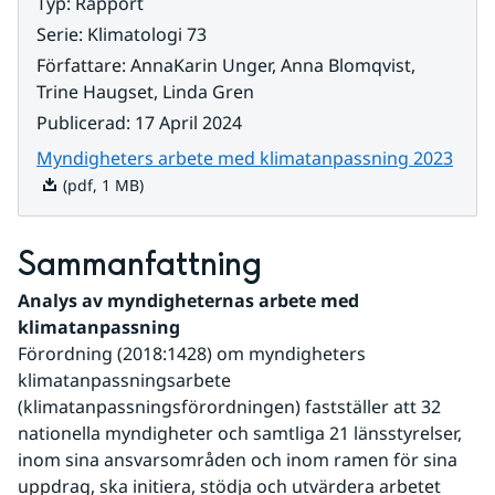
Typ
:
Rapport
Serie
:
Klimatologi 73
Författare
:
AnnaKarin Unger, Anna Blomqvist,
Trine Haugset, Linda Gren
Publicerad
:
17 April 2024
Pdf, 
Myndigheters arbete med klimatanpassning 2023
(pdf, 1 MB)
Sammanfattning
Analys av myndigheternas arbete med 
klimatanpassning
Förordning (2018:1428) om myndigheters 
klimatanpassningsarbete 
(klimatanpassningsförordningen) fastställer att 32 
nationella myndigheter och samtliga 21 länsstyrelser, 
inom sina ansvarsområden och inom ramen för sina 
uppdrag, ska initiera, stödja och utvärdera arbetet 