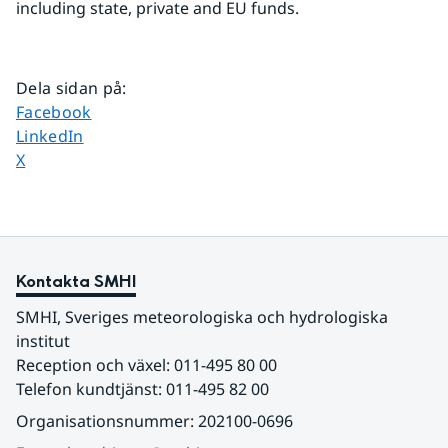
including state, private and EU funds.
Dela sidan på
:
Dela sidan på
Facebook
Dela sidan på
LinkedIn
Dela sidan på
X
Kontakta SMHI
SMHI, Sveriges meteorologiska och hydrologiska 
institut
Reception och växel: 011-495 80 00
Telefon kundtjänst: 011-495 82 00
Organisationsnummer: 202100-0696