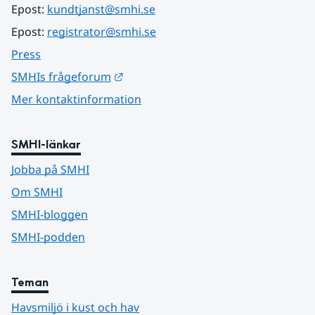
Epost: 
kundtjanst@smhi.se
Epost: 
registrator@smhi.se
Press
Länk till annan webbplats.
SMHIs frågeforum
Mer kontaktinformation
SMHI-länkar
Jobba på SMHI
Om SMHI
SMHI-bloggen
SMHI-podden
Teman
Havsmiljö i kust och hav