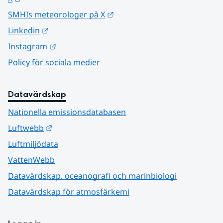
Länk till annan webbplats.
SMHIs meteorologer på X
Länk till annan webbplats.
Linkedin
Länk till annan webbplats.
Instagram
Policy för sociala medier
Datavärdskap
Nationella emissionsdatabasen
Länk till annan webbplats.
Luftwebb
Luftmiljödata
VattenWebb
Datavärdskap, oceanografi och marinbiologi
Datavärdskap för atmosfärkemi