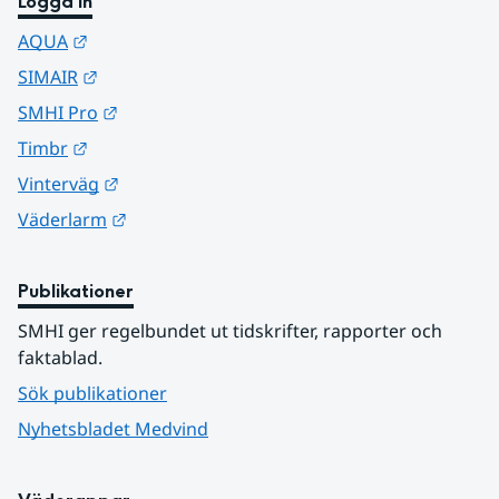
Logga in
Länk till annan webbplats.
AQUA
Länk till annan webbplats.
SIMAIR
Länk till annan webbplats.
SMHI Pro
Länk till annan webbplats.
Timbr
Länk till annan webbplats.
Vinterväg
Länk till annan webbplats.
Väderlarm
Publikationer
SMHI ger regelbundet ut tidskrifter, rapporter och 
faktablad.
Sök publikationer
Nyhetsbladet Medvind