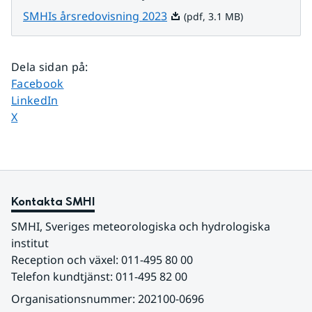
Pdf, 3.1 MB.
SMHIs årsredovisning 2023
(pdf, 3.1 MB)
Dela sidan på
:
Dela sidan på
Facebook
Dela sidan på
LinkedIn
Dela sidan på
X
Kontakta SMHI
SMHI, Sveriges meteorologiska och hydrologiska 
institut
Reception och växel: 011-495 80 00
Telefon kundtjänst: 011-495 82 00
Organisationsnummer: 202100-0696