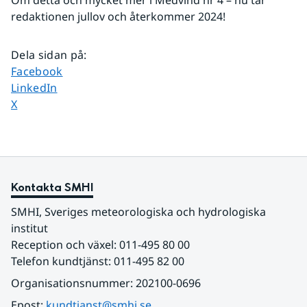
Om detta och mycket mer i Medvind nr 4 – nu tar 
redaktionen jullov och återkommer 2024!
Dela sidan på
:
Dela sidan på
Facebook
Dela sidan på
LinkedIn
Dela sidan på
X
Kontakta SMHI
SMHI, Sveriges meteorologiska och hydrologiska 
institut
Reception och växel: 011-495 80 00
Telefon kundtjänst: 011-495 82 00
Organisationsnummer: 202100-0696
Epost: 
kundtjanst@smhi.se