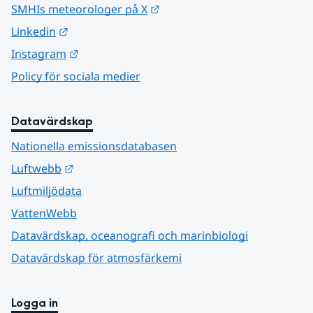
Länk till annan webbplats.
SMHIs meteorologer på X
Länk till annan webbplats.
Linkedin
Länk till annan webbplats.
Instagram
Policy för sociala medier
Datavärdskap
Nationella emissionsdatabasen
Länk till annan webbplats.
Luftwebb
Luftmiljödata
VattenWebb
Datavärdskap, oceanografi och marinbiologi
Datavärdskap för atmosfärkemi
Logga in