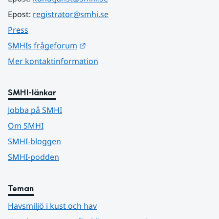
Epost: 
registrator@smhi.se
Press
Länk till annan webbplats.
SMHIs frågeforum
Mer kontaktinformation
SMHI-länkar
Jobba på SMHI
Om SMHI
SMHI-bloggen
SMHI-podden
Teman
Havsmiljö i kust och hav