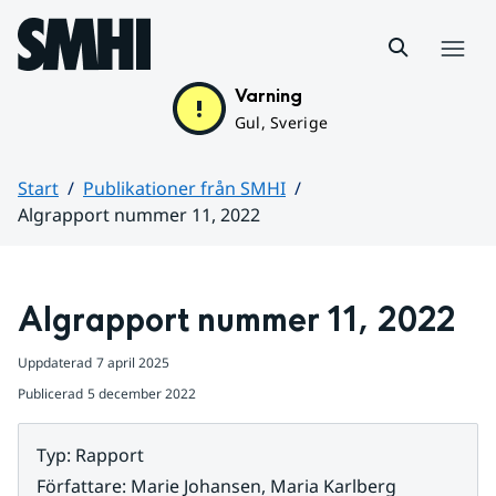
Hoppa till sidans innehåll
Meny
Varning
Gul, Sverige
Start
Publikationer från SMHI
Algrapport nummer 11, 2022
Huvudinnehåll
Algrapport nummer 11, 2022
Uppdaterad
7 april 2025
Publicerad
5 december 2022
Typ
:
Rapport
Författare
:
Marie Johansen, Maria Karlberg