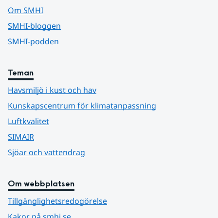
Om SMHI
SMHI-bloggen
SMHI-podden
Teman
Havsmiljö i kust och hav
Kunskapscentrum för klimatanpassning
Luftkvalitet
SIMAIR
Sjöar och vattendrag
Om webbplatsen
Tillgänglighetsredogörelse
Kakor på smhi.se