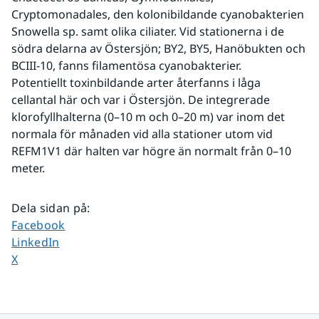
Cryptomonadales, den kolonibildande cyanobakterien 
Snowella sp. samt olika ciliater. Vid stationerna i de 
södra delarna av Östersjön; BY2, BY5, Hanöbukten och 
BCIII-10, fanns filamentösa cyanobakterier.
Potentiellt toxinbildande arter återfanns i låga 
cellantal här och var i Östersjön. De integrerade 
klorofyllhalterna (0–10 m och 0–20 m) var inom det 
normala för månaden vid alla stationer utom vid 
REFM1V1 där halten var högre än normalt från 0–10 
meter.
Dela sidan på
:
Dela sidan på
Facebook
Dela sidan på
LinkedIn
Dela sidan på
X