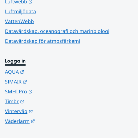
Länk till annan webbplats.
Luftwebb
Luftmiljödata
VattenWebb
Datavärdskap, oceanografi och marinbiologi
Datavärdskap för atmosfärkemi
Logga in
Länk till annan webbplats.
AQUA
Länk till annan webbplats.
SIMAIR
Länk till annan webbplats.
SMHI Pro
Länk till annan webbplats.
Timbr
Länk till annan webbplats.
Vinterväg
Länk till annan webbplats.
Väderlarm