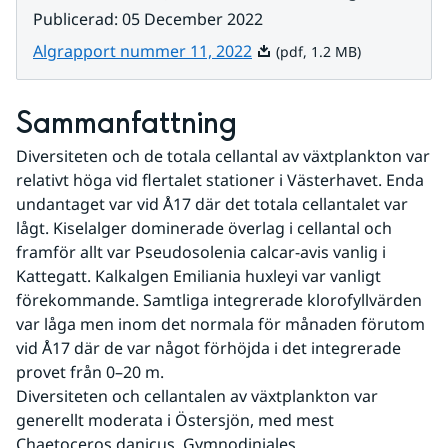
Publicerad
:
05 December 2022
Pdf, 1.2 MB.
Algrapport nummer 11, 2022
(pdf, 1.2 MB)
Sammanfattning
Diversiteten och de totala cellantal av växtplankton var 
relativt höga vid flertalet stationer i Västerhavet. Enda 
undantaget var vid Å17 där det totala cellantalet var 
lågt. Kiselalger dominerade överlag i cellantal och 
framför allt var Pseudosolenia calcar-avis vanlig i 
Kattegatt. Kalkalgen Emiliania huxleyi var vanligt 
förekommande. Samtliga integrerade klorofyllvärden 
var låga men inom det normala för månaden förutom 
vid Å17 där de var något förhöjda i det integrerade 
provet från 0–20 m.
Diversiteten och cellantalen av växtplankton var 
generellt moderata i Östersjön, med mest 
Chaetoceros danicus, Gymnodiniales, 