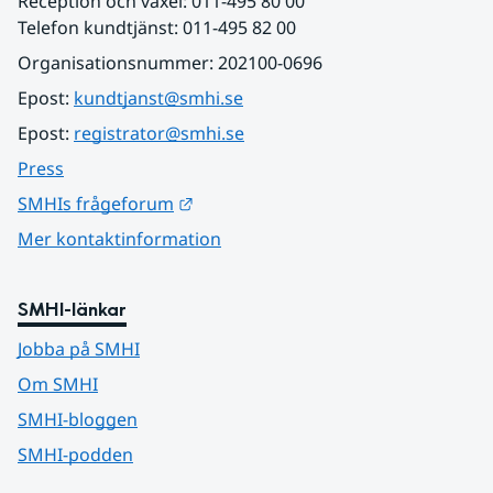
Reception och växel: 011-495 80 00
Telefon kundtjänst: 011-495 82 00
Organisationsnummer: 202100-0696
Epost: 
kundtjanst@smhi.se
Epost: 
registrator@smhi.se
Press
Länk till annan webbplats.
SMHIs frågeforum
Mer kontaktinformation
SMHI-länkar
Jobba på SMHI
Om SMHI
SMHI-bloggen
SMHI-podden