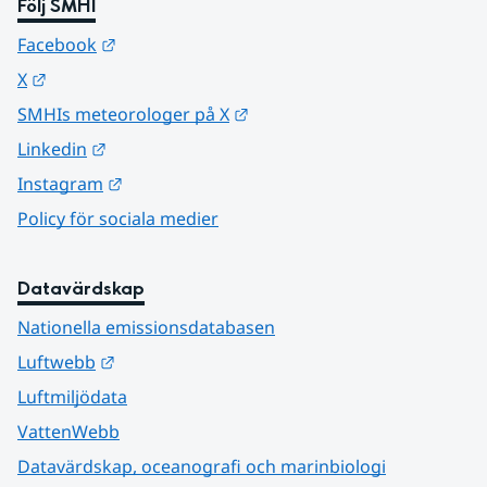
Följ SMHI
Länk till annan webbplats.
Facebook
Länk till annan webbplats.
X
Länk till annan webbplats.
SMHIs meteorologer på X
Länk till annan webbplats.
Linkedin
Länk till annan webbplats.
Instagram
Policy för sociala medier
Datavärdskap
Nationella emissionsdatabasen
Länk till annan webbplats.
Luftwebb
Luftmiljödata
VattenWebb
Datavärdskap, oceanografi och marinbiologi