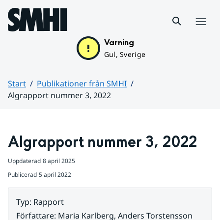
Hoppa till sidans innehåll
Meny
Varning
Gul, Sverige
Start
Publikationer från SMHI
Algrapport nummer 3, 2022
Huvudinnehåll
Algrapport nummer 3, 2022
Uppdaterad
8 april 2025
Publicerad
5 april 2022
Typ
:
Rapport
Författare
:
Maria Karlberg, Anders Torstensson