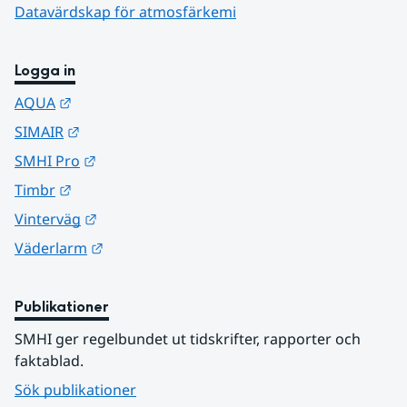
Datavärdskap för atmosfärkemi
Logga in
Länk till annan webbplats.
AQUA
Länk till annan webbplats.
SIMAIR
Länk till annan webbplats.
SMHI Pro
Länk till annan webbplats.
Timbr
Länk till annan webbplats.
Vinterväg
Länk till annan webbplats.
Väderlarm
Publikationer
SMHI ger regelbundet ut tidskrifter, rapporter och 
faktablad.
Sök publikationer