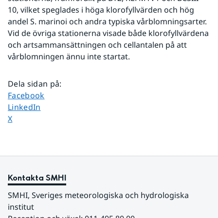
10, vilket speglades i höga klorofyllvärden och hög 
andel S. marinoi och andra typiska vårblomningsarter. 
Vid de övriga stationerna visade både klorofyllvärdena 
och artsammansättningen och cellantalen på att 
vårblomningen ännu inte startat.
Dela sidan på
:
Dela sidan på
Facebook
Dela sidan på
LinkedIn
Dela sidan på
X
Kontakta SMHI
SMHI, Sveriges meteorologiska och hydrologiska 
institut