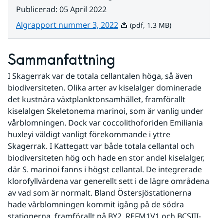
Publicerad
:
05 April 2022
Pdf, 1.3 MB.
Algrapport nummer 3, 2022
(pdf, 1.3 MB)
Sammanfattning
I Skagerrak var de totala cellantalen höga, så även 
biodiversiteten. Olika arter av kiselalger dominerade 
det kustnära växtplanktonsamhället, framförallt 
kiselalgen Skeletonema marinoi, som är vanlig under 
vårblomningen. Dock var coccolithoforiden Emiliania 
huxleyi väldigt vanligt förekommande i yttre 
Skagerrak. I Kattegatt var både totala cellantal och 
biodiversiteten hög och hade en stor andel kiselalger, 
där S. marinoi fanns i högst cellantal. De integrerade 
klorofyllvärdena var generellt sett i de lägre områdena 
av vad som är normalt. Bland Östersjöstationerna 
hade vårblomningen kommit igång på de södra 
stationerna, framförallt på BY2, REFM1V1 och BCSIII-