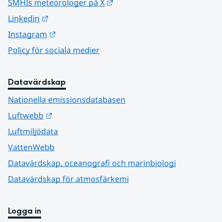
Länk till annan webbplats.
SMHIs meteorologer på X
Länk till annan webbplats.
Linkedin
Länk till annan webbplats.
Instagram
Policy för sociala medier
Datavärdskap
Nationella emissionsdatabasen
Länk till annan webbplats.
Luftwebb
Luftmiljödata
VattenWebb
Datavärdskap, oceanografi och marinbiologi
Datavärdskap för atmosfärkemi
Logga in