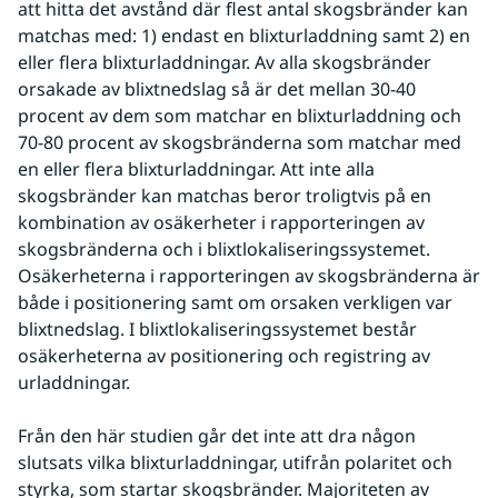
att hitta det avstånd där flest antal skogsbränder kan 
matchas med: 1) endast en blixturladdning samt 2) en 
eller flera blixturladdningar. Av alla skogsbränder 
orsakade av blixtnedslag så är det mellan 30-40 
procent av dem som matchar en blixturladdning och 
70-80 procent av skogsbränderna som matchar med 
en eller flera blixturladdningar. Att inte alla 
skogsbränder kan matchas beror troligtvis på en 
kombination av osäkerheter i rapporteringen av 
skogsbränderna och i blixtlokaliseringssystemet. 
Osäkerheterna i rapporteringen av skogsbränderna är 
både i positionering samt om orsaken verkligen var 
blixtnedslag. I blixtlokaliseringssystemet består 
osäkerheterna av positionering och registring av 
urladdningar.
Från den här studien går det inte att dra någon 
slutsats vilka blixturladdningar, utifrån polaritet och 
styrka, som startar skogsbränder. Majoriteten av 