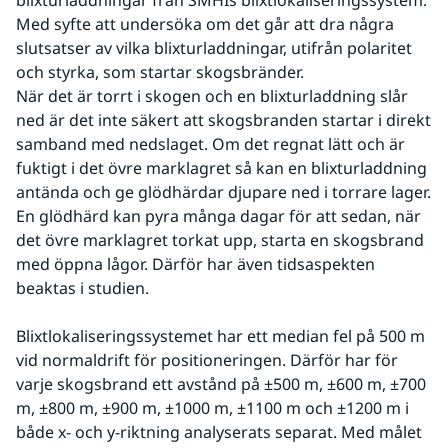
blixturladdningar från SMHIs blixtlokaliseringssystem. 
Med syfte att undersöka om det går att dra några 
slutsatser av vilka blixturladdningar, utifrån polaritet 
och styrka, som startar skogsbränder.
När det är torrt i skogen och en blixturladdning slår 
ned är det inte säkert att skogsbranden startar i direkt 
samband med nedslaget. Om det regnat lätt och är 
fuktigt i det övre marklagret så kan en blixturladdning 
antända och ge glödhärdar djupare ned i torrare lager. 
En glödhärd kan pyra många dagar för att sedan, när 
det övre marklagret torkat upp, starta en skogsbrand 
med öppna lågor. Därför har även tidsaspekten 
beaktas i studien.
Blixtlokaliseringssystemet har ett median fel på 500 m 
vid normaldrift för positioneringen. Därför har för 
varje skogsbrand ett avstånd på ±500 m, ±600 m, ±700 
m, ±800 m, ±900 m, ±1000 m, ±1100 m och ±1200 m i 
både x- och y-riktning analyserats separat. Med målet 