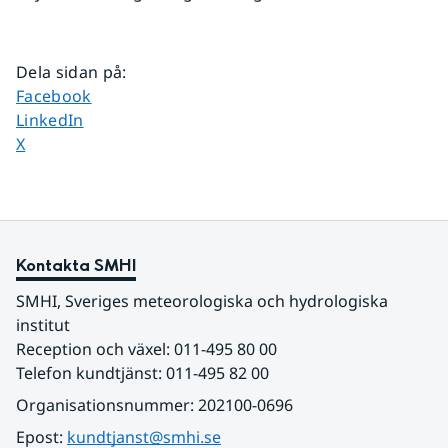
Dela sidan på
:
Dela sidan på
Facebook
Dela sidan på
LinkedIn
Dela sidan på
X
Kontakta SMHI
SMHI, Sveriges meteorologiska och hydrologiska 
institut
Reception och växel: 011-495 80 00
Telefon kundtjänst: 011-495 82 00
Organisationsnummer: 202100-0696
Epost: 
kundtjanst@smhi.se