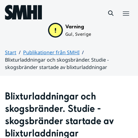
Hoppa till sidans innehåll
Meny
Varning
Gul, Sverige
Start
Publikationer från SMHI
Blixturladdningar och skogsbränder. Studie -
skogsbränder startade av blixturladdningar
Huvudinnehåll
Blixturladdningar och 
skogsbränder. Studie - 
skogsbränder startade av 
blixturladdningar