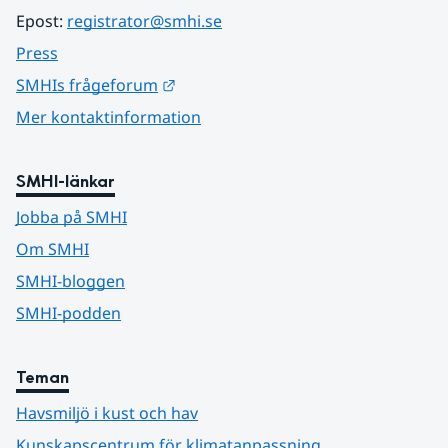
Epost: 
registrator@smhi.se
Press
Länk till annan webbplats.
SMHIs frågeforum
Mer kontaktinformation
SMHI-länkar
Jobba på SMHI
Om SMHI
SMHI-bloggen
SMHI-podden
Teman
Havsmiljö i kust och hav
Kunskapscentrum för klimatanpassning