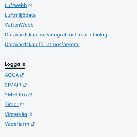
Länk till annan webbplats.
Luftwebb
Luftmiljödata
VattenWebb
Datavärdskap, oceanografi och marinbiologi
Datavärdskap för atmosfärkemi
Logga in
Länk till annan webbplats.
AQUA
Länk till annan webbplats.
SIMAIR
Länk till annan webbplats.
SMHI Pro
Länk till annan webbplats.
Timbr
Länk till annan webbplats.
Vinterväg
Länk till annan webbplats.
Väderlarm