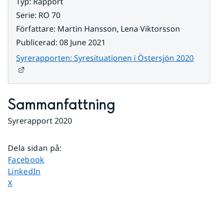
Typ
:
Rapport
Serie
:
RO 70
Författare
:
Martin Hansson, Lena Viktorsson
Publicerad
:
08 June 2021
Syrerapporten: Syresituationen i Östersjön 2020
Länk till annan webbplats.
Sammanfattning
Syrerapport 2020
Dela sidan på
:
Dela sidan på
Facebook
Dela sidan på
LinkedIn
Dela sidan på
X