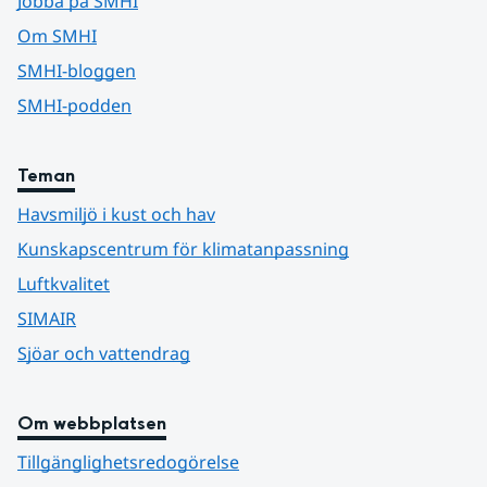
Jobba på SMHI
Om SMHI
SMHI-bloggen
SMHI-podden
Teman
Havsmiljö i kust och hav
Kunskapscentrum för klimatanpassning
Luftkvalitet
SIMAIR
Sjöar och vattendrag
Om webbplatsen
Tillgänglighetsredogörelse