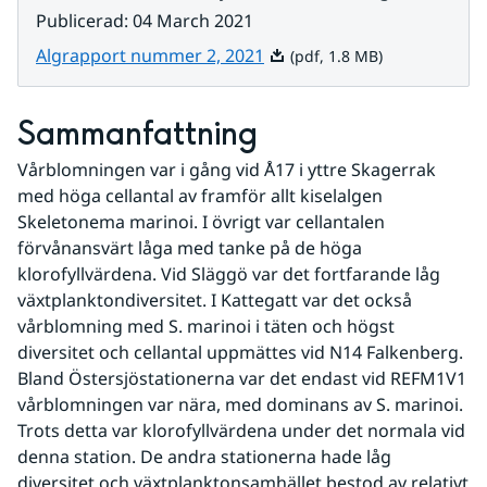
Publicerad
:
04 March 2021
Pdf, 1.8 MB.
Algrapport nummer 2, 2021
(pdf, 1.8 MB)
Sammanfattning
Vårblomningen var i gång vid Å17 i yttre Skagerrak 
med höga cellantal av framför allt kiselalgen 
Skeletonema marinoi. I övrigt var cellantalen 
förvånansvärt låga med tanke på de höga 
klorofyllvärdena. Vid Släggö var det fortfarande låg 
växtplanktondiversitet. I Kattegatt var det också 
vårblomning med S. marinoi i täten och högst 
diversitet och cellantal uppmättes vid N14 Falkenberg. 
Bland Östersjöstationerna var det endast vid REFM1V1 
vårblomningen var nära, med dominans av S. marinoi. 
Trots detta var klorofyllvärdena under det normala vid 
denna station. De andra stationerna hade låg 
diversitet och växtplanktonsamhället bestod av relativt 