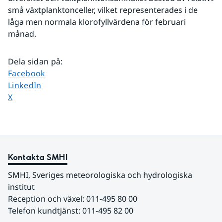
små växtplanktonceller, vilket representerades i de 
låga men normala klorofyllvärdena för februari 
månad.
Dela sidan på
:
Dela sidan på
Facebook
Dela sidan på
LinkedIn
Dela sidan på
X
Kontakta SMHI
SMHI, Sveriges meteorologiska och hydrologiska 
institut
Reception och växel: 011-495 80 00
Telefon kundtjänst: 011-495 82 00