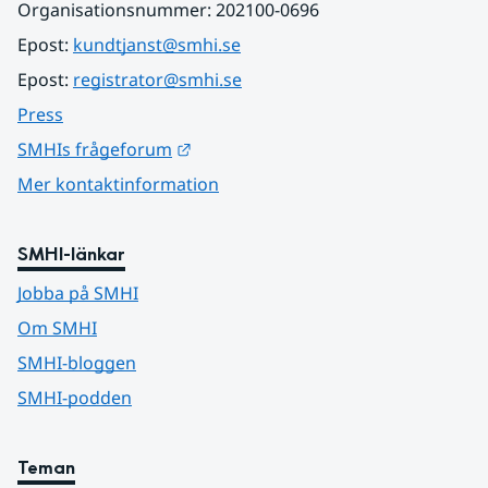
Organisationsnummer: 202100-0696
Epost: 
kundtjanst@smhi.se
Epost: 
registrator@smhi.se
Press
Länk till annan webbplats.
SMHIs frågeforum
Mer kontaktinformation
SMHI-länkar
Jobba på SMHI
Om SMHI
SMHI-bloggen
SMHI-podden
Teman