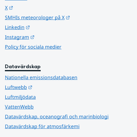
Länk till annan webbplats.
X
Länk till annan webbplats.
SMHIs meteorologer på X
Länk till annan webbplats.
Linkedin
Länk till annan webbplats.
Instagram
Policy för sociala medier
Datavärdskap
Nationella emissionsdatabasen
Länk till annan webbplats.
Luftwebb
Luftmiljödata
VattenWebb
Datavärdskap, oceanografi och marinbiologi
Datavärdskap för atmosfärkemi