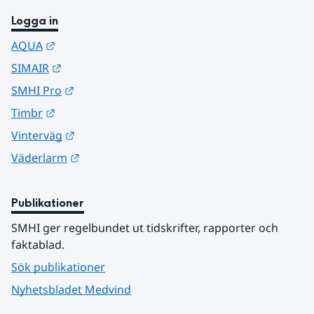
Logga in
Länk till annan webbplats.
AQUA
Länk till annan webbplats.
SIMAIR
Länk till annan webbplats.
SMHI Pro
Länk till annan webbplats.
Timbr
Länk till annan webbplats.
Vinterväg
Länk till annan webbplats.
Väderlarm
Publikationer
SMHI ger regelbundet ut tidskrifter, rapporter och 
faktablad.
Sök publikationer
Nyhetsbladet Medvind