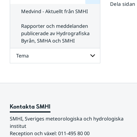
för
Dela sidan
SMHI
Kontakta
Medvind - Aktuellt från SMHI
SMHI
Rapporter och meddelanden
publicerade av Hydrografiska
Byrån, SMHA och SMHI
Tema
Undersidor
för
Tema
Kontakta SMHI
SMHI, Sveriges meteorologiska och hydrologiska 
institut
Reception och växel: 011-495 80 00