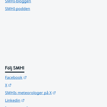
SMHI-bloggen
SMHI-podden
Följ SMHI
Länk till annan webbplats.
Facebook
Länk till annan webbplats.
X
Länk till annan webbplats.
SMHIs meteorologer på X
Länk till annan webbplats.
Linkedin