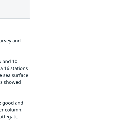
urvey and 
 and 10 
 16 stations 
 sea surface 
ns showed 
e good and 
r column. 
attegatt.