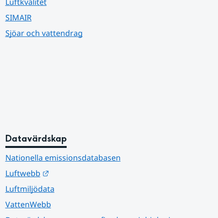
Luftkvalitet
SIMAIR
Sjöar och vattendrag
Datavärdskap
Nationella emissionsdatabasen
Länk till annan webbplats.
Luftwebb
Luftmiljödata
VattenWebb