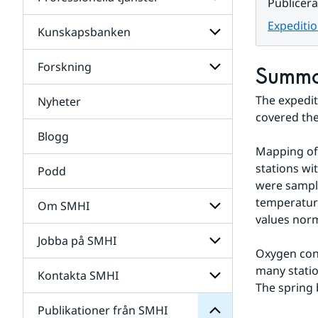
Undersidor
Publicer
för
Data
Expeditio
Kunskapsbanken
Undersidor
för
Professionella
Forskning
Undersidor
Summ
tjänster
för
Kunskapsbanken
The expedit
Nyheter
Undersidor
för
covered the
Forskning
Blogg
Mapping of 
stations wi
Podd
were sample
temperatur
Om SMHI
values norm
SMHI
från
Jobba på SMHI
Undersidor
Publikationer
Oxygen cond
för
för
Om
many statio
Undersidor
Kontakta SMHI
Undersidor
SMHI
The spring 
för
Jobba
Publikationer från SMHI
Undersidor
på