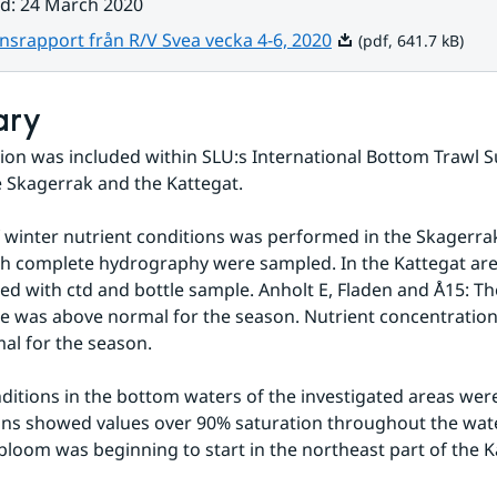
ad
:
24 March 2020
Pdf, 641.7 kB.
nsrapport från R/V Svea vecka 4-6, 2020
(pdf, 641.7 kB)
ary
ion was included within SLU:s International Bottom Trawl S
 Skagerrak and the Kattegat.
winter nutrient conditions was performed in the Skagerrak
th complete hydrography were sampled. In the Kattegat area
d with ctd and bottle sample. Anholt E, Fladen and Å15: The
e was above normal for the season. Nutrient concentratio
al for the season.
itions in the bottom waters of the investigated areas wer
ns showed values over 90% saturation throughout the wate
bloom was beginning to start in the northeast part of the K