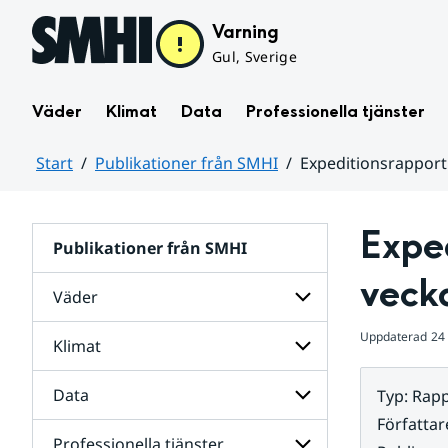
Hoppa till sidans innehåll
Varning
Gul, Sverige
Väder
Klimat
Data
Professionella tjänster
Start
Publikationer från SMHI
Expeditionsrapport 
Huvudinnehåll
Exped
Publikationer från SMHI
veck
Väder
Uppdaterad
24 
Klimat
Undersidor
för
Väder
Data
Typ
:
Rapp
Undersidor
för
Författar
Klimat
Professionella tjänster