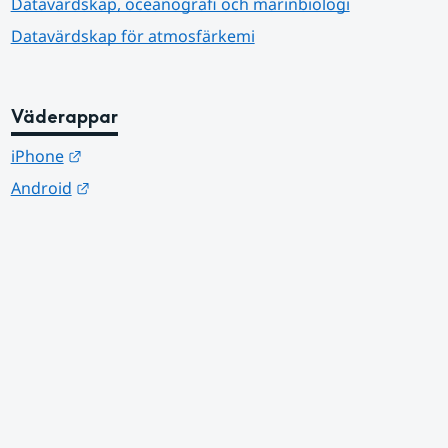
Datavärdskap, oceanografi och marinbiologi
Datavärdskap för atmosfärkemi
Väderappar
Länk till annan webbplats.
iPhone
Länk till annan webbplats.
Android