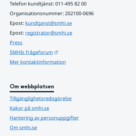
Telefon kundtjänst: 011-495 82 00
Organisationsnummer: 202100-0696
Epost: 
kundtjanst@smhi.se
Epost: 
registrator@smhi.se
Press
Länk till annan webbplats.
SMHIs frågeforum
Mer kontaktinformation
Om webbplatsen
Tillgänglighetsredogörelse
Kakor på smhi.se
Hantering av personuppgifter
Om smhi.se