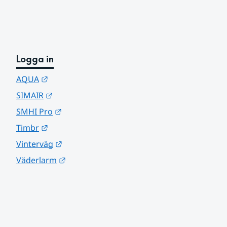
Logga in
Länk till annan webbplats.
AQUA
Länk till annan webbplats.
SIMAIR
Länk till annan webbplats.
SMHI Pro
Länk till annan webbplats.
Timbr
Länk till annan webbplats.
Vinterväg
Länk till annan webbplats.
Väderlarm