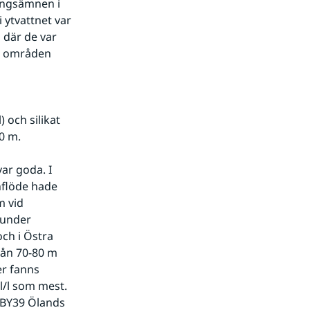
ingsämnen i 
 ytvattnet var 
där de var 
a områden 
och silikat 
0 m.
r goda. I 
flöde hade 
 vid 
 under 
ch i Östra 
ån 70-80 m 
r fanns 
/l som mest. 
 BY39 Ölands 