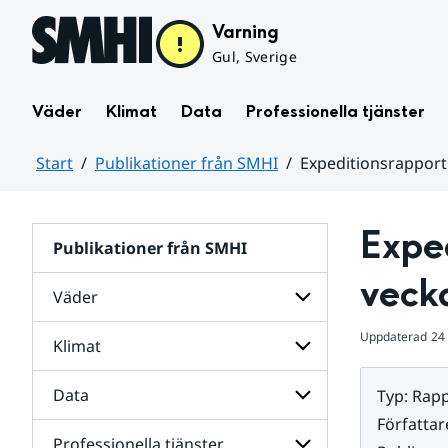
Hoppa till sidans innehåll
Varning
Gul, Sverige
Väder
Klimat
Data
Professionella tjänster
Start
Publikationer från SMHI
Expeditionsrapport 
Huvudinnehåll
Exped
Publikationer från SMHI
veck
Väder
Uppdaterad
24 
Klimat
Undersidor
för
Väder
Data
Typ
:
Rapp
Undersidor
för
Författar
Klimat
Professionella tjänster