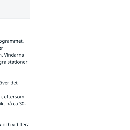
rogrammet, 
r 
. Vindarna 
gra stationer 
över det 
n, eftersom 
kt på ca 30-
 och vid flera 