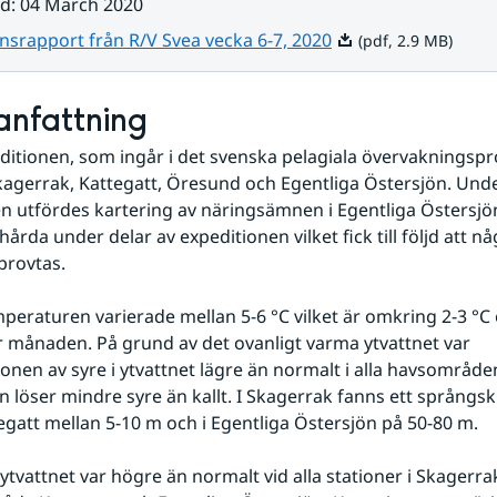
ad
:
04 March 2020
Pdf, 2.9 MB.
nsrapport från R/V Svea vecka 6-7, 2020
(pdf, 2.9 MB)
nfattning
itionen, som ingår i det svenska pelagiala övervakningsp
agerrak, Kattegatt, Öresund och Egentliga Östersjön. Unde
n utfördes kartering av näringsämnen i Egentliga Östersjön
årda under delar av expeditionen vilket fick till följd att nå
provtas.
peraturen varierade mellan 5-6 °C vilket är omkring 2-3 °C 
 månaden. På grund av det ovanligt varma ytvattnet var 
onen av syre i ytvattnet lägre än normalt i alla havsområde
n löser mindre syre än kallt. I Skagerrak fanns ett språngski
tegatt mellan 5-10 m och i Egentliga Östersjön på 50-80 m.
 ytvattnet var högre än normalt vid alla stationer i Skagerrak