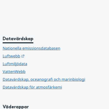
Datavärdskap
Nationella emissionsdatabasen
Länk till annan webbplats.
Luftwebb
Luftmiljödata
VattenWebb
Datavärdskap, oceanografi och marinbiologi
Datavärdskap för atmosfärkemi
Väderappar