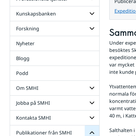
Undersidor
Publicer
för
Data
Expeditio
Kunskapsbanken
Undersidor
för
Professionella
Forskning
Undersidor
Samma
tjänster
för
Kunskapsbanken
Under exped
Nyheter
Undersidor
för
besöktes Sk
Forskning
expeditione
Blogg
var mycket h
inte kunde 
Podd
Ytvattentem
Om SMHI
normala för
SMHI
från
koncentrati
Jobba på SMHI
Undersidor
Publikationer
varmt vatte
för
för
Om
40 m, i Kat
Undersidor
Kontakta SMHI
Undersidor
SMHI
för
Jobba
Salthalten i
Publikationer från SMHI
Undersidor
på