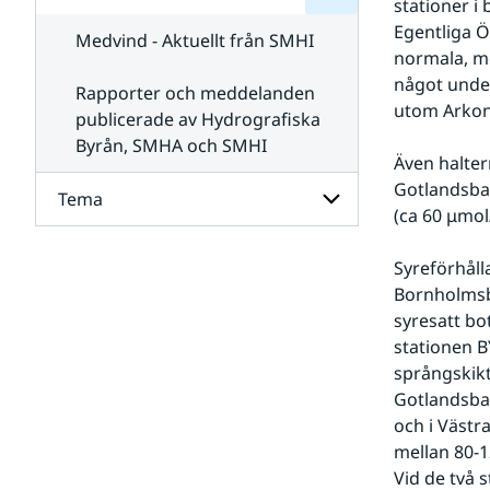
stationer i
för
SMHI
Kontakta
Egentliga Ö
Medvind - Aktuellt från SMHI
SMHI
normala, me
något under
Rapporter och meddelanden
utom Arkon
publicerade av Hydrografiska
Byrån, SMHA och SMHI
Även halter
Gotlandsbas
Tema
(ca 60 μmol
Undersidor
Syreförhåll
för
Bornholmsba
Tema
syresatt bot
stationen B
språngskikt
Gotlandsbas
och i Västr
mellan 80-1
Vid de två 