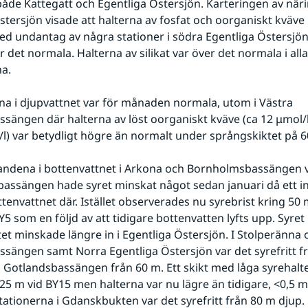
 både Kattegatt och Egentliga Östersjön. Karteringen av när
stersjön visade att halterna av fosfat och oorganiskt kväve i
d undantag av några stationer i södra Egentliga Östersjön 
 det normala. Halterna av silikat var över det normala i all
a.
na i djupvattnet var för månaden normala, utom i Västra 
sängen där halterna av löst oorganiskt kväve (ca 12 μmol/l) 
/l) var betydligt högre än normalt under språngskiktet på 6
andena i bottenvattnet i Arkona och Bornholmsbassängen va
ssängen hade syret minskat något sedan januari då ett in
tenvattnet där. Istället observerades nu syrebrist kring 50 m
Y5 som en följd av att tidigare bottenvatten lyfts upp. Syret
et minskade längre in i Egentliga Östersjön. I Stolperänna o
sängen samt Norra Egentliga Östersjön var det syrefritt fr
a Gotlandsbassängen från 60 m. Ett skikt med låga syrehalte
25 m vid BY15 men halterna var nu lägre än tidigare, <0,5 ml
stationerna i Gdanskbukten var det syrefritt från 80 m djup.