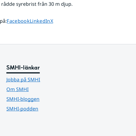
rådde syrebrist från 30 m djup.
Dela sidan på
Dela sidan på
Dela sidan på
 på
:
Facebook
LinkedIn
X
SMHI-länkar
Jobba på SMHI
Om SMHI
SMHI-bloggen
SMHI-podden