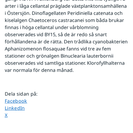
arter i låga cellantal präglade växtplanktonsamhällena 
i Östersjön. Dinoflagellaten Peridiniella catenata och 
kiselalgen Chaetoceros castracanei som båda brukar 
finnas i höga cellantal under vårblomning 
observerades vid BY15, så de är redo så snart 
förhållandena är de rätta. Den trådlika cyanobakterien 
Aphanizomenon flosaquae fanns vid tre av fem 
stationer och grönalgen Binuclearia lauterbornii 
observerades vid samtliga stationer. Klorofyllhalterna 
var normala för denna månad.
Dela sidan på
:
Dela sidan på
Facebook
Dela sidan på
LinkedIn
Dela sidan på
X