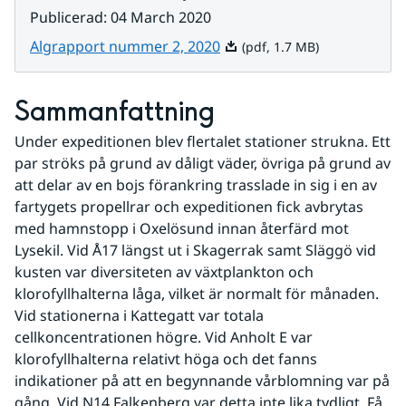
Publicerad
:
04 March 2020
Pdf, 1.7 MB.
Algrapport nummer 2, 2020
(pdf, 1.7 MB)
Sammanfattning
Under expeditionen blev flertalet stationer strukna. Ett 
par ströks på grund av dåligt väder, övriga på grund av 
att delar av en bojs förankring trasslade in sig i en av 
fartygets propellrar och expeditionen fick avbrytas 
med hamnstopp i Oxelösund innan återfärd mot 
Lysekil. Vid Å17 längst ut i Skagerrak samt Släggö vid 
kusten var diversiteten av växtplankton och 
klorofyllhalterna låga, vilket är normalt för månaden. 
Vid stationerna i Kattegatt var totala 
cellkoncentrationen högre. Vid Anholt E var 
klorofyllhalterna relativt höga och det fanns 
indikationer på att en begynnande vårblomning var på 
gång. Vid N14 Falkenberg var detta inte lika tydligt. Få 