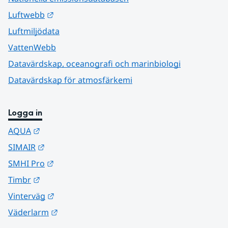
Länk till annan webbplats.
Luftwebb
Luftmiljödata
VattenWebb
Datavärdskap, oceanografi och marinbiologi
Datavärdskap för atmosfärkemi
Logga in
Länk till annan webbplats.
AQUA
Länk till annan webbplats.
SIMAIR
Länk till annan webbplats.
SMHI Pro
Länk till annan webbplats.
Timbr
Länk till annan webbplats.
Vinterväg
Länk till annan webbplats.
Väderlarm