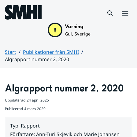
Hoppa till sidans innehåll
Meny
Varning
Gul, Sverige
Start
Publikationer från SMHI
Algrapport nummer 2, 2020
Huvudinnehåll
Algrapport nummer 2, 2020
Uppdaterad
24 april 2025
Publicerad
4 mars 2020
Typ
:
Rapport
Författare
:
Ann-Turi Skjevik och Marie Johansen