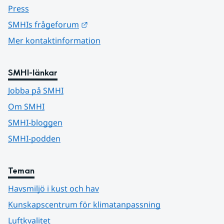
Press
Länk till annan webbplats.
SMHIs frågeforum
Mer kontaktinformation
SMHI-länkar
Jobba på SMHI
Om SMHI
SMHI-bloggen
SMHI-podden
Teman
Havsmiljö i kust och hav
Kunskapscentrum för klimatanpassning
Luftkvalitet