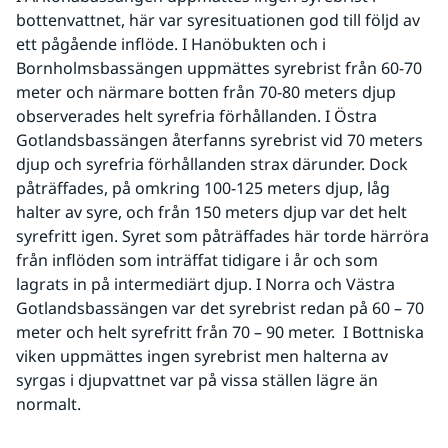
bottenvattnet, här var syresituationen god till följd av 
ett pågående inflöde. I Hanöbukten och i 
Bornholmsbassängen uppmättes syrebrist från 60-70 
meter och närmare botten från 70-80 meters djup 
observerades helt syrefria förhållanden. I Östra 
Gotlandsbassängen återfanns syrebrist vid 70 meters 
djup och syrefria förhållanden strax därunder. Dock 
påträffades, på omkring 100-125 meters djup, låg 
halter av syre, och från 150 meters djup var det helt 
syrefritt igen. Syret som påträffades här torde härröra 
från inflöden som inträffat tidigare i år och som 
lagrats in på intermediärt djup. I Norra och Västra 
Gotlandsbassängen var det syrebrist redan på 60 – 70 
meter och helt syrefritt från 70 – 90 meter.  I Bottniska 
viken uppmättes ingen syrebrist men halterna av 
syrgas i djupvattnet var på vissa ställen lägre än 
normalt. 