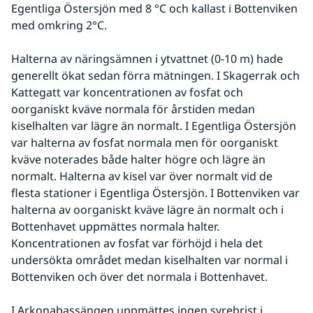
Egentliga Östersjön med 8 °C och kallast i Bottenviken 
med omkring 2°C. 
Halterna av näringsämnen i ytvattnet (0-10 m) hade 
generellt ökat sedan förra mätningen. I Skagerrak och 
Kattegatt var koncentrationen av fosfat och 
oorganiskt kväve normala för årstiden medan 
kiselhalten var lägre än normalt. I Egentliga Östersjön 
var halterna av fosfat normala men för oorganiskt 
kväve noterades både halter högre och lägre än 
normalt. Halterna av kisel var över normalt vid de 
flesta stationer i Egentliga Östersjön. I Bottenviken var 
halterna av oorganiskt kväve lägre än normalt och i 
Bottenhavet uppmättes normala halter. 
Koncentrationen av fosfat var förhöjd i hela det 
undersökta området medan kiselhalten var normal i 
Bottenviken och över det normala i Bottenhavet. 
I Arkonabassängen uppmättes ingen syrebrist i 