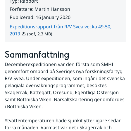
Typ
:
Rapport
Författare
:
Martin Hansson
Publicerad
:
16 January 2020
Expeditionsrapport från R/V Svea vecka 49-50,
Pdf, 2.3 MB.
2019
(pdf, 2.3 MB)
Sammanfattning
Decemberexpeditionen var den första som SMHI 
genomfört ombord på Sveriges nya forskningsfartyg 
R/V Svea. Under expeditionen, som ingår i det svenska 
pelagiala övervakningsprogrammet, besöktes 
Skagerrak, Kattegatt, Öresund, Egentliga Östersjön 
samt Bottniska Viken. Närsaltskartering genomfördes 
i Bottniska Viken. 
Ytvattentemperaturen hade sjunkit ytterligare sedan 
förra månaden. Varmast var det i Skagerrak och 