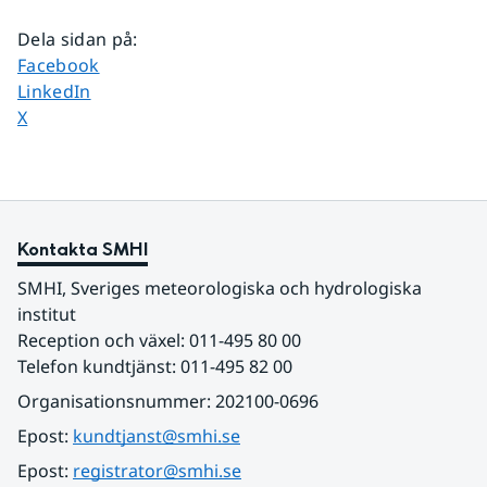
Dela sidan på
:
Dela sidan på
Facebook
Dela sidan på
LinkedIn
Dela sidan på
X
Kontakta SMHI
SMHI, Sveriges meteorologiska och hydrologiska 
institut
Reception och växel: 011-495 80 00
Telefon kundtjänst: 011-495 82 00
Organisationsnummer: 202100-0696
Epost: 
kundtjanst@smhi.se
Epost: 
registrator@smhi.se