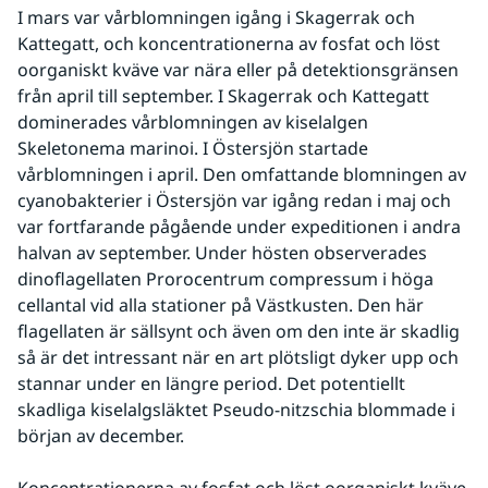
I mars var vårblomningen igång i Skagerrak och 
Kattegatt, och koncentrationerna av fosfat och löst 
oorganiskt kväve var nära eller på detektionsgränsen 
från april till september. I Skagerrak och Kattegatt 
dominerades vårblomningen av kiselalgen 
Skeletonema marinoi. I Östersjön startade 
vårblomningen i april. Den omfattande blomningen av 
cyanobakterier i Östersjön var igång redan i maj och 
var fortfarande pågående under expeditionen i andra 
halvan av september. Under hösten observerades 
dinoflagellaten Prorocentrum compressum i höga 
cellantal vid alla stationer på Västkusten. Den här 
flagellaten är sällsynt och även om den inte är skadlig 
så är det intressant när en art plötsligt dyker upp och 
stannar under en längre period. Det potentiellt 
skadliga kiselalgsläktet Pseudo-nitzschia blommade i 
början av december.