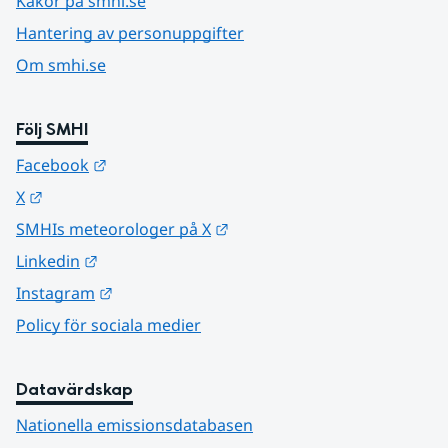
Kakor på smhi.se
Hantering av personuppgifter
Om smhi.se
Följ SMHI
Länk till annan webbplats.
Facebook
Länk till annan webbplats.
X
Länk till annan webbplats.
SMHIs meteorologer på X
Länk till annan webbplats.
Linkedin
Länk till annan webbplats.
Instagram
Policy för sociala medier
Datavärdskap
Nationella emissionsdatabasen