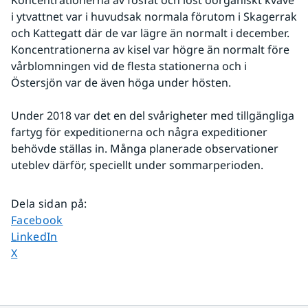
Koncentrationerna av fosfat och löst oorganiskt kväve 
i ytvattnet var i huvudsak normala förutom i Skagerrak 
och Kattegatt där de var lägre än normalt i december. 
Koncentrationerna av kisel var högre än normalt före 
vårblomningen vid de flesta stationerna och i 
Östersjön var de även höga under hösten.
Under 2018 var det en del svårigheter med tillgängliga 
fartyg för expeditionerna och några expeditioner 
behövde ställas in. Många planerade observationer 
uteblev därför, speciellt under sommarperioden.
Dela sidan på
:
Dela sidan på
Facebook
Dela sidan på
LinkedIn
Dela sidan på
X