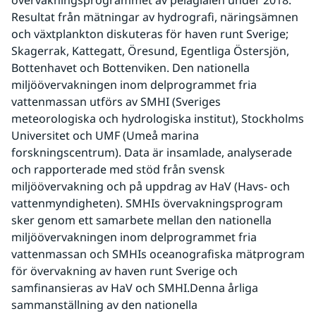
övervakningsprogrammet av pelagialen under 2018. 
Resultat från mätningar av hydrografi, näringsämnen 
och växtplankton diskuteras för haven runt Sverige; 
Skagerrak, Kattegatt, Öresund, Egentliga Östersjön, 
Bottenhavet och Bottenviken. Den nationella 
miljöövervakningen inom delprogrammet fria 
vattenmassan utförs av SMHI (Sveriges 
meteorologiska och hydrologiska institut), Stockholms 
Universitet och UMF (Umeå marina 
forskningscentrum). Data är insamlade, analyserade 
och rapporterade med stöd från svensk 
miljöövervakning och på uppdrag av HaV (Havs- och 
vattenmyndigheten). SMHIs övervakningsprogram 
sker genom ett samarbete mellan den nationella 
miljöövervakningen inom delprogrammet fria 
vattenmassan och SMHIs oceanografiska mätprogram 
för övervakning av haven runt Sverige och 
samfinansieras av HaV och SMHI.Denna årliga 
sammanställning av den nationella 