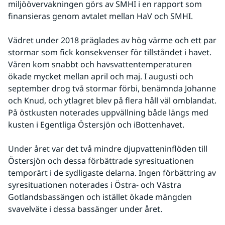
miljöövervakningen görs av SMHI i en rapport som 
finansieras genom avtalet mellan HaV och SMHI.
Vädret under 2018 präglades av hög värme och ett par 
stormar som fick konsekvenser för tillståndet i havet. 
Våren kom snabbt och havsvattentemperaturen 
ökade mycket mellan april och maj. I augusti och 
september drog två stormar förbi, benämnda Johanne 
och Knud, och ytlagret blev på flera håll väl omblandat. 
På östkusten noterades uppvällning både längs med 
kusten i Egentliga Östersjön och iBottenhavet.
Under året var det två mindre djupvatteninflöden till 
Östersjön och dessa förbättrade syresituationen 
temporärt i de sydligaste delarna. Ingen förbättring av 
syresituationen noterades i Östra- och Västra 
Gotlandsbassängen och istället ökade mängden 
svavelväte i dessa bassänger under året.