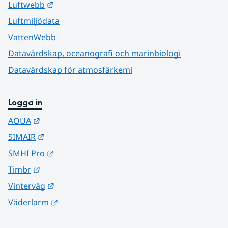
Länk till annan webbplats.
Luftwebb
Luftmiljödata
VattenWebb
Datavärdskap, oceanografi och marinbiologi
Datavärdskap för atmosfärkemi
Logga in
Länk till annan webbplats.
AQUA
Länk till annan webbplats.
SIMAIR
Länk till annan webbplats.
SMHI Pro
Länk till annan webbplats.
Timbr
Länk till annan webbplats.
Vinterväg
Länk till annan webbplats.
Väderlarm