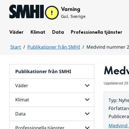
Hoppa till sidans innehåll
Varning
Gul, Sverige
Väder
Klimat
Data
Professionella tjänster
Start
Publikationer från SMHI
Medvind nummer 2
Huvudinnehåll
Medv
Publikationer från SMHI
Uppdaterad
29 
Väder
Klimat
Typ
:
Nyhe
Undersidor
för
Författar
Väder
Data
Undersidor
Publicer
för
Klimat
Medvind 
Professionella tjänster