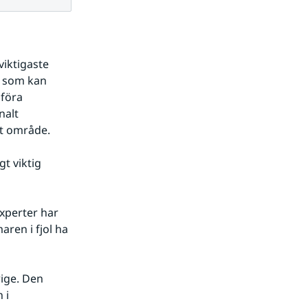
iktigaste 
r som kan 
föra 
alt 
st område.
 viktig 
perter har 
en i fjol ha 
ige. Den 
i 