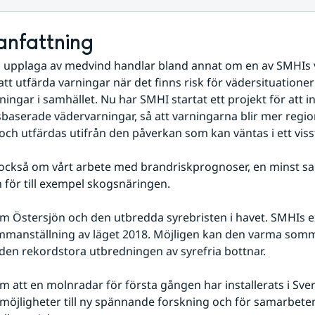
nfattning
 upplaga av medvind handlar bland annat om en av SMHIs v
 att utfärda varningar när det finns risk för vädersituatione
ingar i samhället. Nu har SMHI startat ett projekt för att in
aserade vädervarningar, så att varningarna blir mer region
ch utfärdas utifrån den påverkan som kan väntas i ett vis
 också om vårt arbete med brandriskprognoser, en minst sagt
 för till exempel skogsnäringen.
m Östersjön och den utbredda syrebristen i havet. SMHIs ex
mmanställning av läget 2018. Möjligen kan den varma sommar
ll den rekordstora utbredningen av syrefria bottnar.
m att en molnradar för första gången har installerats i Sver
möjligheter till ny spännande forskning och för samarbeten 