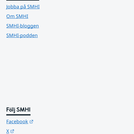
Jobba på SMHI
Om SMHI
SMHI-bloggen
SMHI-podden
Följ SMHI
Länk till annan webbplats.
Facebook
Länk till annan webbplats.
X