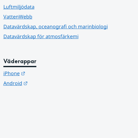
Luftmiljödata
VattenWebb
Datavärdskap, oceanografi och marinbiologi
Datavärdskap för atmosfärkemi
Väderappar
Länk till annan webbplats.
iPhone
Länk till annan webbplats.
Android