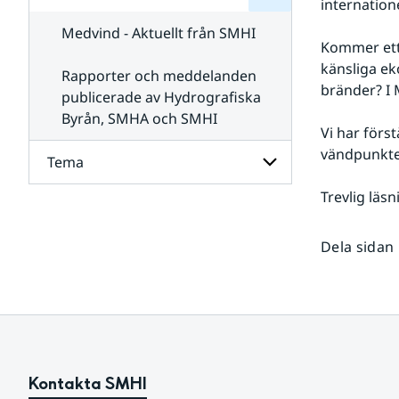
internatione
för
SMHI
Kontakta
Medvind - Aktuellt från SMHI
SMHI
Kommer ett 
känsliga ek
Rapporter och meddelanden
bränder? I 
publicerade av Hydrografiska
Byrån, SMHA och SMHI
Vi har förs
vändpunkte
Tema
Trevlig läsn
Undersidor
för
Tema
Dela sidan
Kontakta SMHI