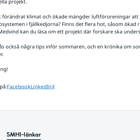
lla projekt.
förändrat klimat och ökade mängder luftföroreningar att 
osystemen i fjällkedjorna? Finns det flera hot, såsom ökad ri
Medvind kan du läsa om ett projekt där forskare ska under
tås också några tips inför sommaren, och en krönika om s
r.
ing!
Dela sidan på
Dela sidan på
Dela sidan på
 på
:
Facebook
LinkedIn
X
SMHI-länkar