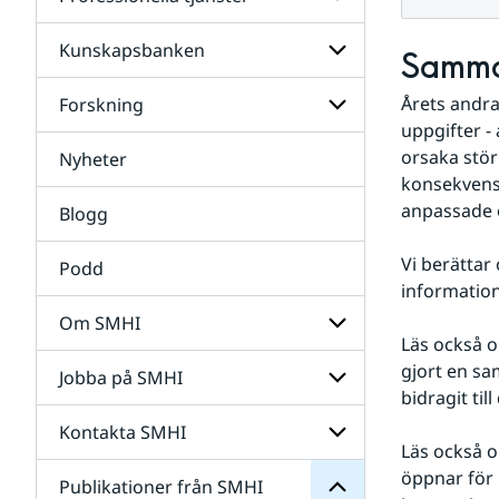
Undersidor
för
Data
Kunskapsbanken
Undersidor
Samma
för
Professionella
Årets andra
Forskning
Undersidor
tjänster
för
uppgifter -
Kunskapsbanken
orsaka störn
Nyheter
Undersidor
för
konsekvensb
Forskning
anpassade o
Blogg
Vi berättar
Podd
information
Om SMHI
Läs också o
SMHI
från
gjort en sa
Jobba på SMHI
Undersidor
Publikationer
bidragit ti
för
för
Om
Undersidor
Kontakta SMHI
Undersidor
SMHI
Läs också o
för
Jobba
öppnar för 
Publikationer från SMHI
Undersidor
på