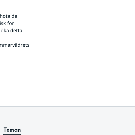
hota de 
sk för 
söka detta.
ommarvädrets 
Teman