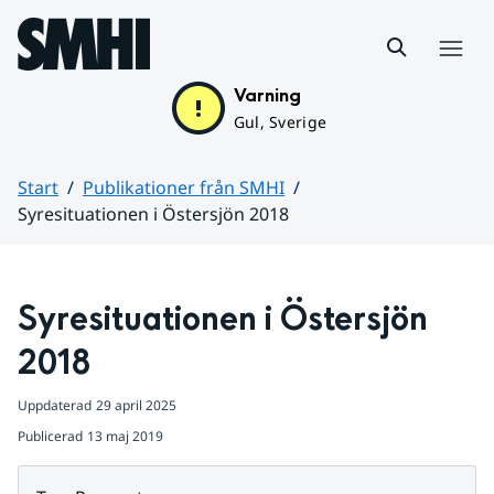
Hoppa till sidans innehåll
Meny
Varning
Gul, Sverige
Start
Publikationer från SMHI
Syresituationen i Östersjön 2018
Huvudinnehåll
Syresituationen i Östersjön 
2018
Uppdaterad
29 april 2025
Publicerad
13 maj 2019