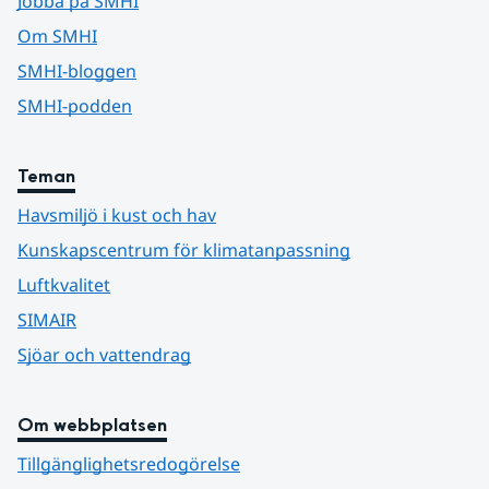
Jobba på SMHI
Om SMHI
SMHI-bloggen
SMHI-podden
Teman
Havsmiljö i kust och hav
Kunskapscentrum för klimatanpassning
Luftkvalitet
SIMAIR
Sjöar och vattendrag
Om webbplatsen
Tillgänglighetsredogörelse