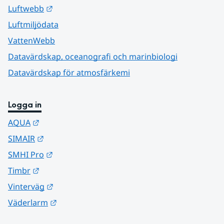
Länk till annan webbplats.
Luftwebb
Luftmiljödata
VattenWebb
Datavärdskap, oceanografi och marinbiologi
Datavärdskap för atmosfärkemi
Logga in
Länk till annan webbplats.
AQUA
Länk till annan webbplats.
SIMAIR
Länk till annan webbplats.
SMHI Pro
Länk till annan webbplats.
Timbr
Länk till annan webbplats.
Vinterväg
Länk till annan webbplats.
Väderlarm