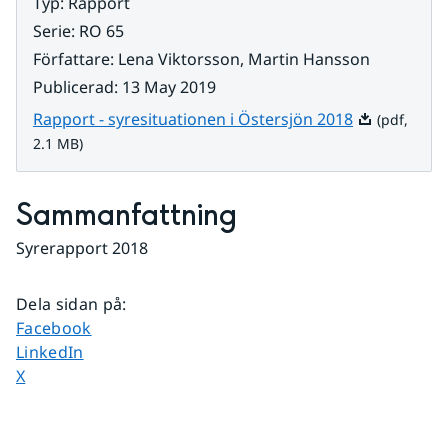
Typ
:
Rapport
Serie
:
RO 65
Författare
:
Lena Viktorsson, Martin Hansson
Publicerad
:
13 May 2019
Pdf, 2.1 MB.
Rapport - syresituationen i Östersjön 2018
(pdf,
2.1 MB)
Sammanfattning
Syrerapport 2018
Dela sidan på
:
Dela sidan på
Facebook
Dela sidan på
LinkedIn
Dela sidan på
X