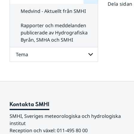
för
Dela sidan
SMHI
Kontakta
Medvind - Aktuellt från SMHI
SMHI
Rapporter och meddelanden
publicerade av Hydrografiska
Byrån, SMHA och SMHI
Tema
Undersidor
för
Tema
Kontakta SMHI
SMHI, Sveriges meteorologiska och hydrologiska 
institut
Reception och växel: 011-495 80 00