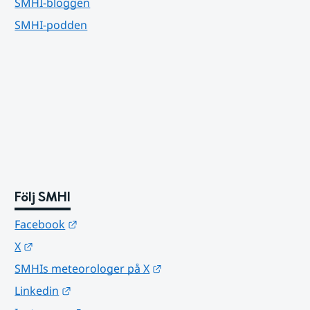
SMHI-bloggen
SMHI-podden
Följ SMHI
Länk till annan webbplats.
Facebook
Länk till annan webbplats.
X
Länk till annan webbplats.
SMHIs meteorologer på X
Länk till annan webbplats.
Linkedin