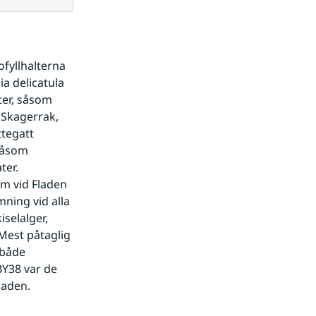
fyllhalterna 
a delicatula 
er, såsom 
Skagerrak, 
tegatt 
såsom 
er. 
m vid Fladen 
ning vid alla 
selalger, 
Mest påtaglig 
både 
BY38 var de 
naden.