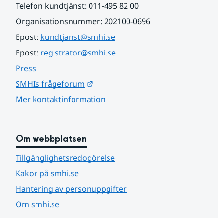
Telefon kundtjänst: 011-495 82 00
Organisationsnummer: 202100-0696
Epost: 
kundtjanst@smhi.se
Epost: 
registrator@smhi.se
Press
Länk till annan webbplats.
SMHIs frågeforum
Mer kontaktinformation
Om webbplatsen
Tillgänglighetsredogörelse
Kakor på smhi.se
Hantering av personuppgifter
Om smhi.se