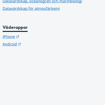
Datavärdskap, oceanografi och marinbiologi
Datavärdskap för atmosfärkemi
Väderappar
Länk till annan webbplats.
iPhone
Länk till annan webbplats.
Android