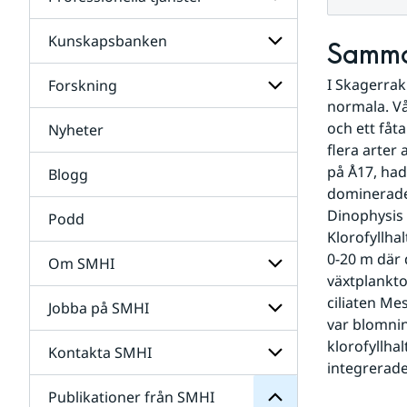
Undersidor
för
Data
Kunskapsbanken
Undersidor
Samma
för
Professionella
I Skagerrak
Forskning
Undersidor
tjänster
för
normala. Vå
Kunskapsbanken
och ett fåt
Nyheter
Undersidor
för
flera arter
Forskning
på Å17, hade
Blogg
dominerade 
Dinophysis 
Podd
Klorofyllha
0-20 m där 
Om SMHI
växtplankto
SMHI
från
ciliaten Me
Jobba på SMHI
Undersidor
Publikationer
var blomnin
för
för
Om
klorofyllha
Undersidor
Kontakta SMHI
Undersidor
SMHI
integrerade
för
Jobba
Publikationer från SMHI
Undersidor
på