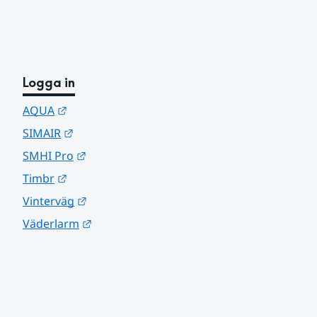
Logga in
Länk till annan webbplats.
AQUA
Länk till annan webbplats.
SIMAIR
Länk till annan webbplats.
SMHI Pro
Länk till annan webbplats.
Timbr
Länk till annan webbplats.
Vinterväg
Länk till annan webbplats.
Väderlarm