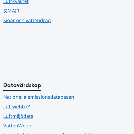
Luftkvalitet
SIMAIR
Sjöar och vattendrag
Datavärdskap
Nationella emissionsdatabasen
Länk till annan webbplats.
Luftwebb
Luftmiljödata
VattenWebb