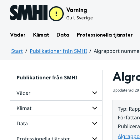
Hoppa till sidans innehåll
Varning
Gul, Sverige
Väder
Klimat
Data
Professionella tjänster
Start
Publikationer från SMHI
Algrapport nummer
Huvudinnehåll
Algr
Publikationer från SMHI
Uppdaterad
29 
Väder
Klimat
Typ
:
Rapp
Undersidor
för
Författar
Väder
Data
Undersidor
Publicer
för
Klimat
Algrappo
Professionella tjänster