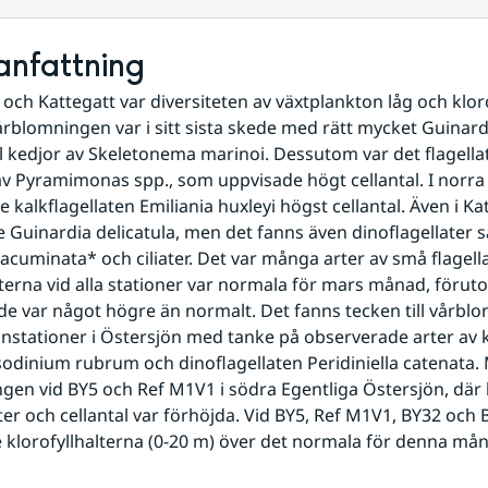
nfattning
 och Kattegatt var diversiteten av växtplankton låg och kloro
rblomningen var i sitt sista skede med rätt mycket Guinardi
al kedjor av Skeletonema marinoi. Dessutom var det flagellat
 av Pyramimonas spp., som uppvisade högt cellantal. I norra 
 kalkflagellaten Emiliania huxleyi högst cellantal. Även i Kat
Guinardia delicatula, men det fanns även dinoflagellater 
acuminata* och ciliater. Det var många arter av små flagellat
lterna vid alla stationer var normala för mars månad, föruto
de var något högre än normalt. Det fanns tecken till vårblom
nstationer i Östersjön med tanke på observerade arter av ki
sodinium rubrum och dinoflagellaten Peridiniella catenata. 
gen vid BY5 och Ref M1V1 i södra Egentliga Östersjön, där 
lter och cellantal var förhöjda. Vid BY5, Ref M1V1, BY32 och 
 klorofyllhalterna (0-20 m) över det normala för denna må