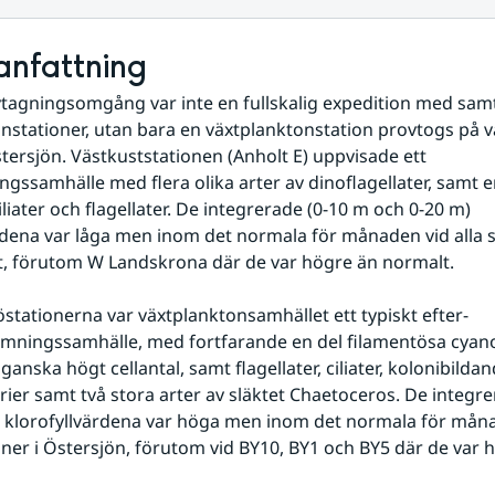
nfattning
agningsomgång var inte en fullskalig expedition med samtl
nstationer, utan bara en växtplanktonstation provtogs på v
stersjön. Västkuststationen (Anholt E) uppvisade ett 
gssamhälle med flera olika arter av dinoflagellater, samt en
ciliater och flagellater. De integrerade (0-10 m och 0-20 m) 
rdena var låga men inom det normala för månaden vid alla st
t, förutom W Landskrona där de var högre än normalt.
östationerna var växtplanktonsamhället ett typiskt efter-
ningssamhälle, med fortfarande en del filamentösa cyanob
anska högt cellantal, samt flagellater, ciliater, kolonibildan
ier samt två stora arter av släktet Chaetoceros. De integre
 klorofyllvärdena var höga men inom det normala för måna
ioner i Östersjön, förutom vid BY10, BY1 och BY5 där de var h