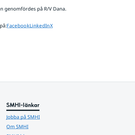
en genomfördes på R/V Dana.
Dela sidan på
Dela sidan på
Dela sidan på
 på
:
Facebook
LinkedIn
X
SMHI-länkar
Jobba på SMHI
Om SMHI