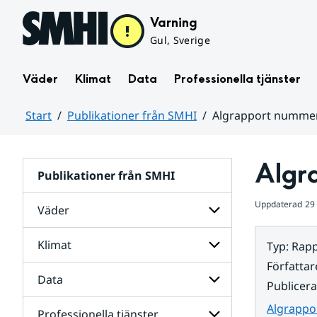
Hoppa till sidans innehåll
Varning
Gul, Sverige
Väder
Klimat
Data
Professionella tjänster
Start
Publikationer från SMHI
Algrapport nummer
Huvudinnehåll
Algr
Publikationer från SMHI
Uppdaterad
29 
Väder
Klimat
Typ
:
Rapp
Undersidor
för
Författar
Väder
Data
Undersidor
Publicer
för
Klimat
Algrappo
Professionella tjänster