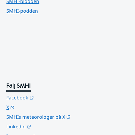
SMHI-bloggen
SMHI-podden
Följ SMHI
Länk till annan webbplats.
Facebook
Länk till annan webbplats.
X
Länk till annan webbplats.
SMHIs meteorologer på X
Länk till annan webbplats.
Linkedin