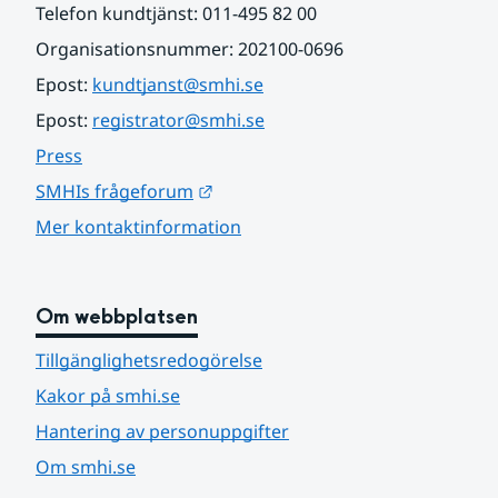
Telefon kundtjänst: 011-495 82 00
Organisationsnummer: 202100-0696
Epost: 
kundtjanst@smhi.se
Epost: 
registrator@smhi.se
Press
Länk till annan webbplats.
SMHIs frågeforum
Mer kontaktinformation
Om webbplatsen
Tillgänglighetsredogörelse
Kakor på smhi.se
Hantering av personuppgifter
Om smhi.se