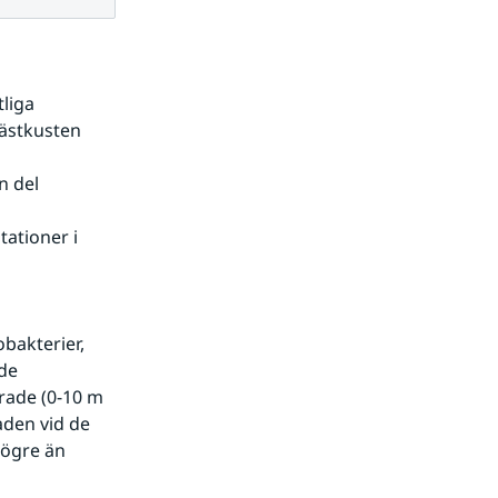
iga 
ästkusten 
 del 
ationer i 
akterier, 
de 
rade (0-10 m 
den vid de 
ögre än 