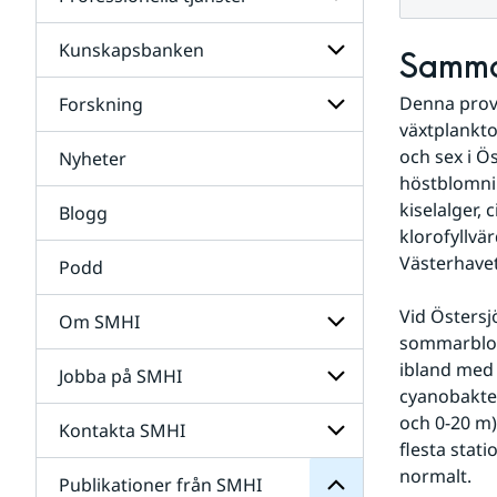
Undersidor
för
Data
Kunskapsbanken
Undersidor
Samma
för
Professionella
Denna provt
Forskning
Undersidor
tjänster
för
växtplankto
Kunskapsbanken
och sex i Ö
Nyheter
Undersidor
för
höstblomnin
Forskning
kiselalger, 
Blogg
klorofyllvä
Västerhave
Podd
Vid Östersj
Om SMHI
sommarblom
SMHI
från
ibland med g
Jobba på SMHI
Undersidor
Publikationer
cyanobakter
för
för
Om
och 0-20 m)
Undersidor
Kontakta SMHI
Undersidor
SMHI
flesta stat
för
Jobba
normalt.
Publikationer från SMHI
Undersidor
på