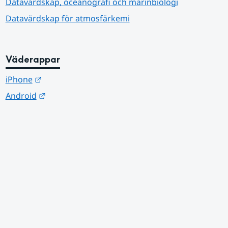
Datavärdskap, oceanografi och marinbiologi
Datavärdskap för atmosfärkemi
Väderappar
Länk till annan webbplats.
iPhone
Länk till annan webbplats.
Android