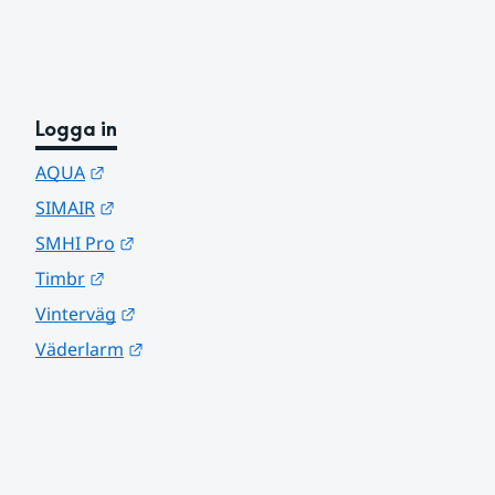
Logga in
Länk till annan webbplats.
AQUA
Länk till annan webbplats.
SIMAIR
Länk till annan webbplats.
SMHI Pro
Länk till annan webbplats.
Timbr
Länk till annan webbplats.
Vinterväg
Länk till annan webbplats.
Väderlarm