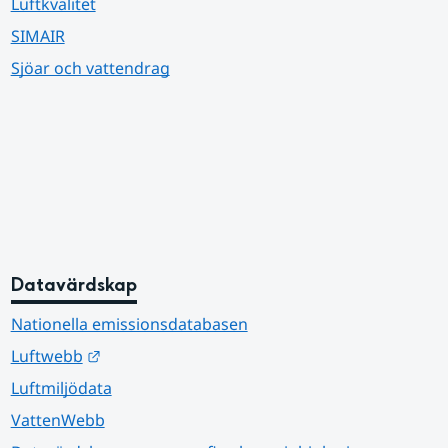
Luftkvalitet
SIMAIR
Sjöar och vattendrag
Datavärdskap
Nationella emissionsdatabasen
Länk till annan webbplats.
Luftwebb
Luftmiljödata
VattenWebb